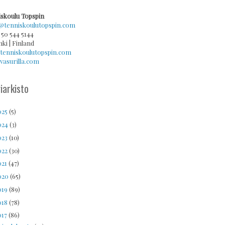
skoulu Topspin
@tenniskoulutopspin.com
 50 544 5144
nki | Finland
tenniskoulutopspin.com
asurilla.com
iarkisto
025
(5)
024
(3)
023
(10)
022
(30)
021
(47)
020
(65)
019
(89)
018
(78)
017
(86)