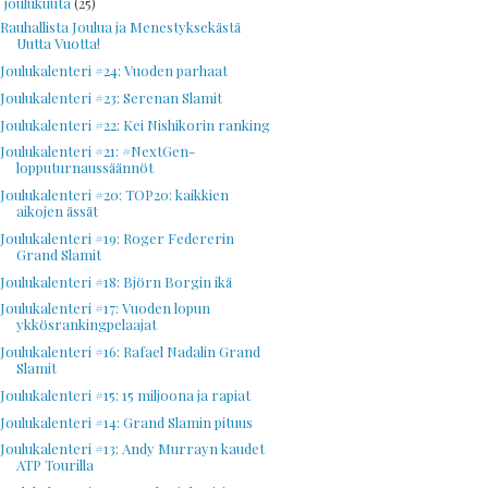
joulukuuta
(25)
▼
Rauhallista Joulua ja Menestyksekästä
Uutta Vuotta!
Joulukalenteri #24: Vuoden parhaat
Joulukalenteri #23: Serenan Slamit
Joulukalenteri #22: Kei Nishikorin ranking
Joulukalenteri #21: #NextGen-
lopputurnaussäännöt
Joulukalenteri #20: TOP20: kaikkien
aikojen ässät
Joulukalenteri #19: Roger Federerin
Grand Slamit
Joulukalenteri #18: Björn Borgin ikä
Joulukalenteri #17: Vuoden lopun
ykkösrankingpelaajat
Joulukalenteri #16: Rafael Nadalin Grand
Slamit
Joulukalenteri #15: 15 miljoona ja rapiat
Joulukalenteri #14: Grand Slamin pituus
Joulukalenteri #13: Andy Murrayn kaudet
ATP Tourilla