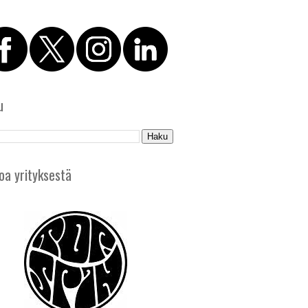
u
oa yrityksestä