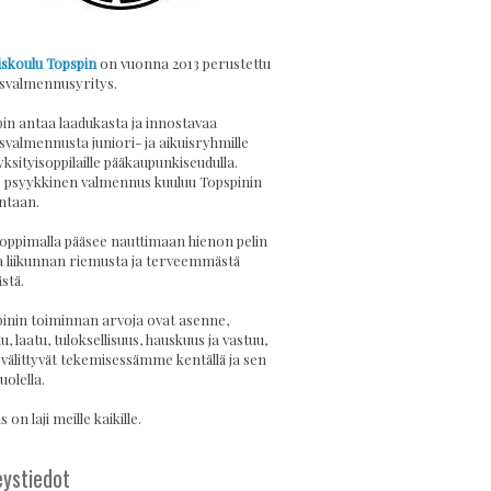
skoulu Topspin
on vuonna 2013 perustettu
svalmennusyritys.
in antaa laadukasta ja innostavaa
svalmennusta juniori- ja aikuisryhmille
yksityisoppilaille pääkaupunkiseudulla.
psyykkinen valmennus kuuluu Topspinin
ntaan.
 oppimalla pääsee nauttimaan hienon pelin
a liikunnan riemusta ja terveemmästä
stä.
inin toiminnan arvoja ovat asenne,
u, laatu, tuloksellisuus, hauskuus ja vastuu,
 välittyvät tekemisessämme kentällä ja sen
uolella.
 on laji meille kaikille.
ystiedot