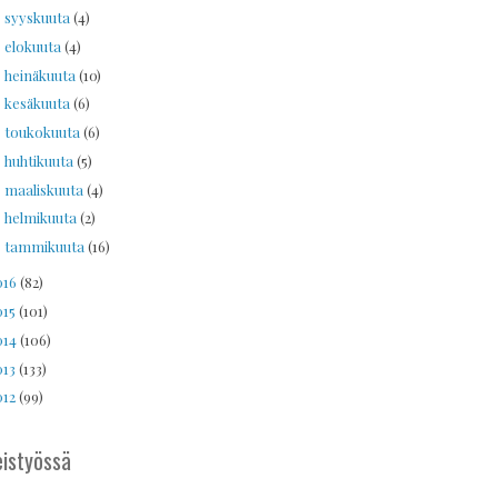
syyskuuta
(4)
►
elokuuta
(4)
►
heinäkuuta
(10)
►
kesäkuuta
(6)
►
toukokuuta
(6)
►
huhtikuuta
(5)
►
maaliskuuta
(4)
►
helmikuuta
(2)
►
tammikuuta
(16)
►
016
(82)
015
(101)
014
(106)
013
(133)
012
(99)
istyössä