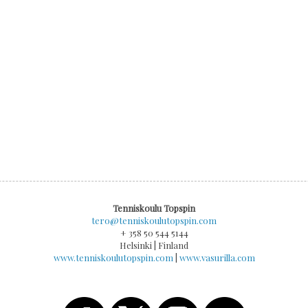
Tenniskoulu Topspin
tero@tenniskoulutopspin.com
+ 358 50 544 5144
Helsinki | Finland
www.tenniskoulutopspin.com
|
www.vasurilla.com