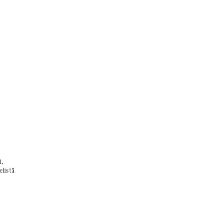
,
listä.