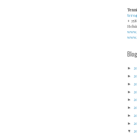
Tenni
tero
+ 358
Helsi
www.
www.v
Blog
2
►
2
►
2
►
2
►
2
►
2
►
2
►
2
►
2
▼