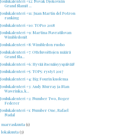
Joulukalenteri #12: Novak Djokovicin
Grand Slamit ...
Joulukalenteri #11: Juan Martin del Potron
ranking
Joulukalenteri #10: TOP10 2018
Joulukalenteri #9: Martina Navratilovan
Wimbledonit
Joulukalenteri #8: Wimbledon ruoho
Joulukalenteri #7: Otteluvoittojen määrä
Grand Sla...
Joulukalenteri #6: Hyvää itsenäisyyspäivää!
Joulukalenteri #5: TOP5: rystyt 2017
Joulukalenteri #4: Big Fourin kuolema
Joulukalenteri #3: Andy Murray ja Stan
Wawrinka, k...
Joulukalenteri #2: Number Two, Roger
Federer
Joulukalenteri #1: Number One, Rafael
Nadal
marraskuuta
(1)
►
lokakuuta
(3)
►