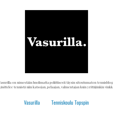
Vasurilla on nimestään huolimatta poliittisesti täysin sitoutumaton tennisblogi
käsittelee tennistä niin katsojan, pelaajan, valmentajan kuin yrittäjänkin vinkke
Vasurilla
Tenniskoulu Topspin