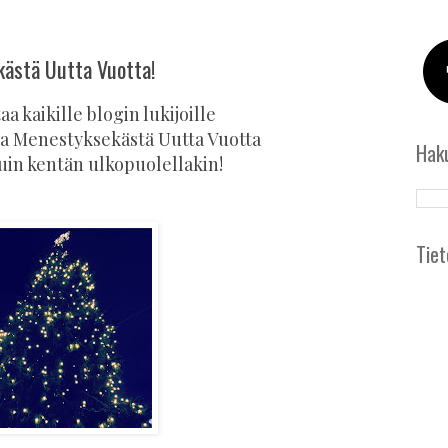
kästä Uutta Vuotta!
aa kaikille blogin lukijoille
 ja Menestyksekästä Uutta Vuotta
Hak
kuin kentän ulkopuolellakin!
Tiet