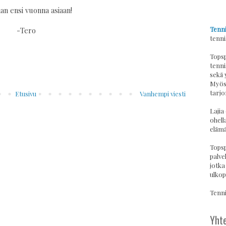
an ensi vuonna asiaan!
Tenni
-Tero
tenni
Topsp
tenni
sekä 
Myös 
tarjo
Etusivu
Vanhempi viesti
Lajia
ohell
elämä
Topsp
palvel
jotka
ulkop
Tennis
Yhte