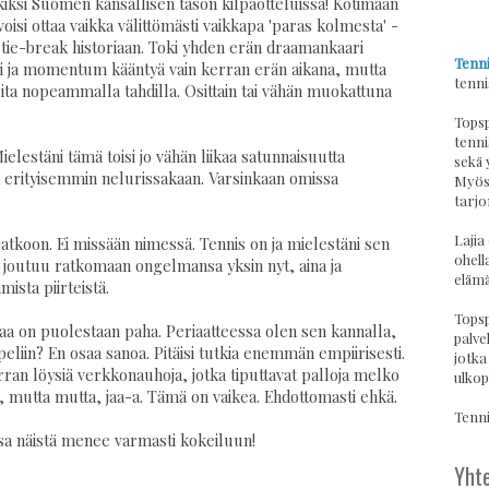
rkiksi Suomen kansallisen tason kilpaotteluissa! Kotimaan
isi ottaa vaikka välittömästi vaikkapa 'paras kolmesta' -
tie-break historiaan. Toki yhden erän draamankaari
Tenni
ksi ja momentum kääntyä vain kerran erän aikana, mutta
tenni
eita nopeammalla tahdilla. Osittain tai vähän muokattuna
Topsp
tenni
ielestäni tämä toisi jo vähän liikaa satunnaisuutta
sekä 
ä erityisemmin nelurissakaan. Varsinkaan omissa
Myös 
tarjo
Lajia
atkoon. Ei missään nimessä. Tennis on ja mielestäni sen
ohell
ja joutuu ratkomaan ongelmansa yksin nyt, aina ja
elämä
ista piirteistä.
Topsp
aa on puolestaan paha. Periaatteessa olen sen kannalla,
palvel
 peliin? En osaa sanoa. Pitäisi tutkia enemmän empiirisesti.
jotka
rran löysiä verkkonauhoja, jotka tiputtavat palloja melko
ulkop
e, mutta mutta, jaa-a. Tämä on vaikea. Ehdottomasti ehkä.
Tennis
sa näistä menee varmasti kokeiluun!
Yhte