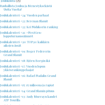
joulukuuta
(25)
▼
Rauhallista Joulua ja Menestyksekästä
Uutta Vuotta!
Joulukalenteri #24: Vuoden parhaat
Joulukalenteri #23: Serenan Slamit
Joulukalenteri #22: Kei Nishikorin ranking
Joulukalenteri #21: #NextGen-
lopputurnaussäännöt
Joulukalenteri #20: TOP20: kaikkien
aikojen ässät
Joulukalenteri #19: Roger Federerin
Grand Slamit
Joulukalenteri #18: Björn Borgin ikä
Joulukalenteri #17: Vuoden lopun
ykkösrankingpelaajat
Joulukalenteri #16: Rafael Nadalin Grand
Slamit
Joulukalenteri #15: 15 miljoona ja rapiat
Joulukalenteri #14: Grand Slamin pituus
Joulukalenteri #13: Andy Murrayn kaudet
ATP Tourilla