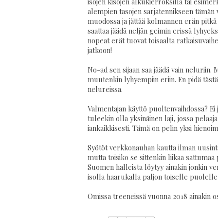
isojen kisojen alkukierroksilla tai esime
alempien tasojen sarjatennikseen tämän vo
muodossa ja jättää kolmannen erän pitkä 
saattaa jäädä neljän geimin erissä lyhye
nopeat erät tuovat toisaalta ratkaisuvaih
jatkoon!
No-ad sen sijaan saa jäädä vain neluriin. M
muutenkin lyhyempiin eriin. En pidä täst
nelureissa.
Valmentajan käyttö puoltenvaihdossa? Ei j
tuleekin olla yksinäinen laji, jossa pelaa
iankaikkisesti. Tämä on pelin yksi hienoimm
Syötöt verkkonauhan kautta ilman uusint
mutta toisiko se sittenkin liikaa sattumaa
Suomen halleista löytyy ainakin jonkin ve
isolla haarukalla paljon toiselle puolell
Omissa treeneissä vuonna 2018 ainakin o