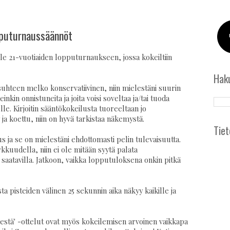
pputurnaussäännöt
lle 21-vuotiaiden lopputurnaukseen, jossa kokeiltiin
Hak
uhteen melko konservatiivinen, niin mielestäni suurin
nkin onnistuneita ja joita voisi soveltaa ja/tai tuoda
e. Kirjoitin sääntökokeilusta tuoreeltaan jo
 ja koettu, niin on hyvä tarkistaa näkemystä.
Tiet
s ja se on mielestäni ehdottomasti pelin tulevaisuutta.
rkkuudella, niin ei ole mitään syytä palata
 saatavilla. Jatkoon, vaikka lopputuloksena onkin pitkä
a pisteiden välinen 25 sekunnin aika näkyy kaikille ja
iidestä' -ottelut ovat myös kokeilemisen arvoinen vaikkapa