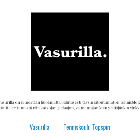
Vasurilla on nimestään huolimatta poliittisesti täysin sitoutumaton tennisblogi
käsittelee tennistä niin katsojan, pelaajan, valmentajan kuin yrittäjänkin vinkke
Vasurilla
Tenniskoulu Topspin