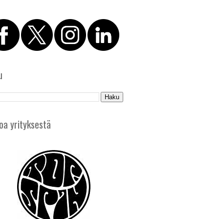
u
oa yrityksestä