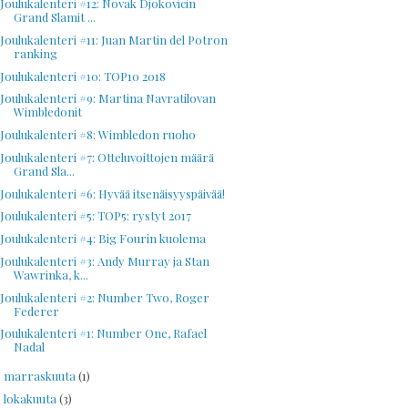
Joulukalenteri #12: Novak Djokovicin
Grand Slamit ...
Joulukalenteri #11: Juan Martin del Potron
ranking
Joulukalenteri #10: TOP10 2018
Joulukalenteri #9: Martina Navratilovan
Wimbledonit
Joulukalenteri #8: Wimbledon ruoho
Joulukalenteri #7: Otteluvoittojen määrä
Grand Sla...
Joulukalenteri #6: Hyvää itsenäisyyspäivää!
Joulukalenteri #5: TOP5: rystyt 2017
Joulukalenteri #4: Big Fourin kuolema
Joulukalenteri #3: Andy Murray ja Stan
Wawrinka, k...
Joulukalenteri #2: Number Two, Roger
Federer
Joulukalenteri #1: Number One, Rafael
Nadal
marraskuuta
(1)
►
lokakuuta
(3)
►