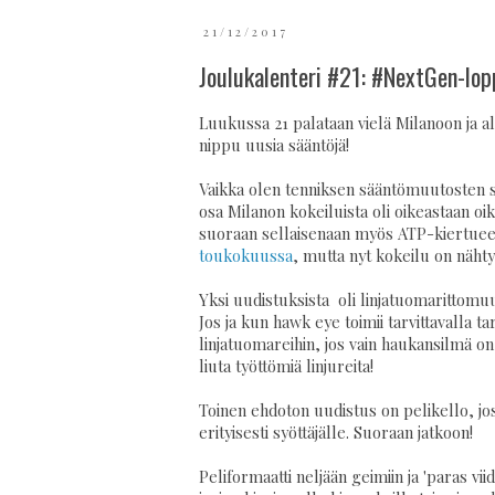
21/12/2017
Joulukalenteri #21: #NextGen-lo
Luukussa 21 palataan vielä Milanoon ja a
nippu uusia sääntöjä!
Vaikka olen tenniksen sääntömuutosten s
osa Milanon kokeiluista oli oikeastaan oikei
suoraan sellaisenaan myös ATP-kiertueell
toukokuussa
, mutta nyt kokeilu on nähty
Yksi uudistuksista oli linjatuomarittomuu
Jos ja kun hawk eye toimii tarvittavalla ta
linjatuomareihin, jos vain haukansilmä on
liuta työttömiä linjureita!
Toinen ehdoton uudistus on pelikello, jost
erityisesti syöttäjälle. Suoraan jatkoon!
Peliformaatti neljään geimiin ja 'paras v