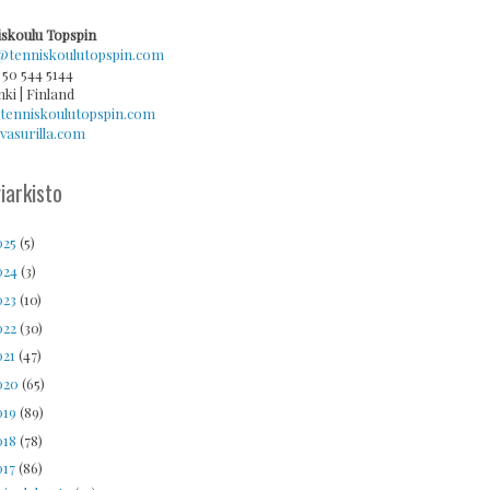
skoulu Topspin
@tenniskoulutopspin.com
 50 544 5144
nki | Finland
tenniskoulutopspin.com
asurilla.com
iarkisto
025
(5)
024
(3)
023
(10)
022
(30)
021
(47)
020
(65)
019
(89)
018
(78)
017
(86)