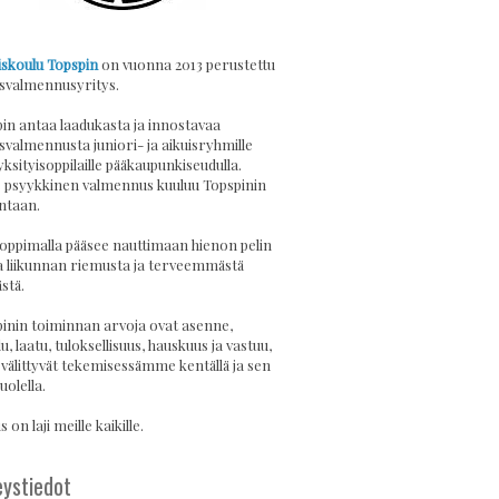
skoulu Topspin
on vuonna 2013 perustettu
svalmennusyritys.
in antaa laadukasta ja innostavaa
svalmennusta juniori- ja aikuisryhmille
yksityisoppilaille pääkaupunkiseudulla.
psyykkinen valmennus kuuluu Topspinin
ntaan.
 oppimalla pääsee nauttimaan hienon pelin
a liikunnan riemusta ja terveemmästä
stä.
inin toiminnan arvoja ovat asenne,
u, laatu, tuloksellisuus, hauskuus ja vastuu,
 välittyvät tekemisessämme kentällä ja sen
uolella.
 on laji meille kaikille.
ystiedot