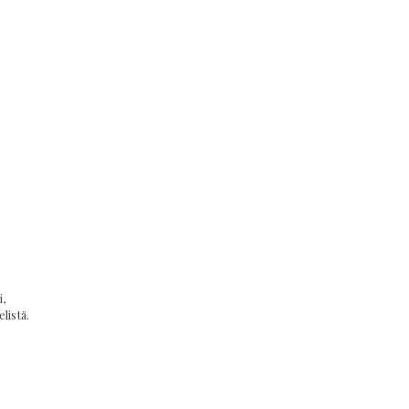
,
listä.