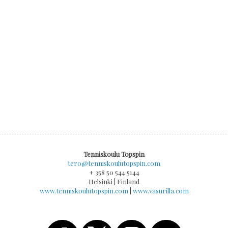
Tenniskoulu Topspin
tero@tenniskoulutopspin.com
+ 358 50 544 5144
Helsinki | Finland
www.tenniskoulutopspin.com
|
www.vasurilla.com