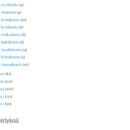
syyskuuta
(4)
►
elokuuta
(4)
►
heinäkuuta
(10)
►
kesäkuuta
(6)
►
toukokuuta
(6)
►
huhtikuuta
(5)
►
maaliskuuta
(4)
►
helmikuuta
(2)
►
tammikuuta
(16)
►
016
(82)
015
(101)
014
(106)
013
(133)
012
(99)
istyössä