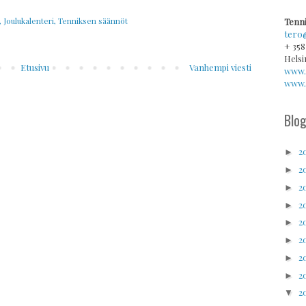
,
Joulukalenteri
,
Tenniksen säännöt
Tenni
tero
+ 358
Helsi
Etusivu
Vanhempi viesti
www.
www.v
Blog
2
►
2
►
2
►
2
►
2
►
2
►
2
►
2
►
2
▼