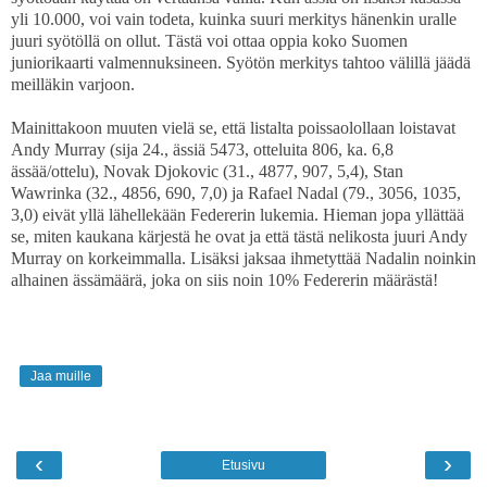
yli 10.000, voi vain todeta, kuinka suuri merkitys hänenkin uralle
juuri syötöllä on ollut. Tästä voi ottaa oppia koko Suomen
juniorikaarti valmennuksineen. Syötön merkitys tahtoo välillä jäädä
meilläkin varjoon.
Mainittakoon muuten vielä se, että listalta poissaolollaan loistavat
Andy Murray (sija 24., ässiä 5473, otteluita 806, ka. 6,8
ässää/ottelu), Novak Djokovic (31., 4877, 907, 5,4), Stan
Wawrinka (32., 4856, 690, 7,0) ja Rafael Nadal (79., 3056, 1035,
3,0) eivät yllä lähellekään Federerin lukemia. Hieman jopa yllättää
se, miten kaukana kärjestä he ovat ja että tästä nelikosta juuri Andy
Murray on korkeimmalla. Lisäksi jaksaa ihmetyttää Nadalin noinkin
alhainen ässämäärä, joka on siis noin 10% Federerin määrästä!
Jaa muille
‹
›
Etusivu