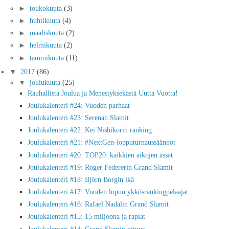
►
toukokuuta
(3)
►
huhtikuuta
(4)
►
maaliskuuta
(2)
►
helmikuuta
(2)
►
tammikuuta
(11)
▼
2017
(86)
▼
joulukuuta
(25)
Rauhallista Joulua ja Menestyksekästä Uutta Vuotta!
Joulukalenteri #24: Vuoden parhaat
Joulukalenteri #23: Serenan Slamit
Joulukalenteri #22: Kei Nishikorin ranking
Joulukalenteri #21: #NextGen-lopputurnaussäännöt
Joulukalenteri #20: TOP20: kaikkien aikojen ässät
Joulukalenteri #19: Roger Federerin Grand Slamit
Joulukalenteri #18: Björn Borgin ikä
Joulukalenteri #17: Vuoden lopun ykkösrankingpelaajat
Joulukalenteri #16: Rafael Nadalin Grand Slamit
Joulukalenteri #15: 15 miljoona ja rapiat
Joulukalenteri #14: Grand Slamin pituus