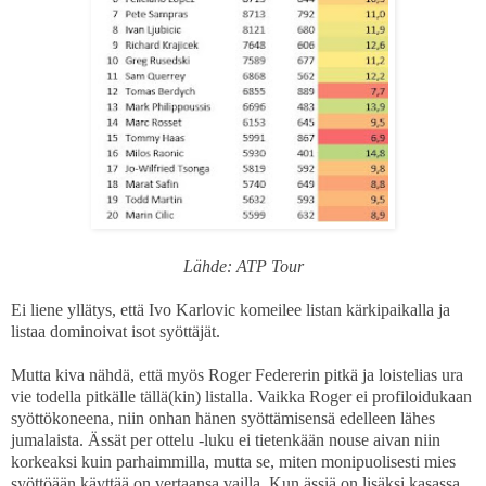
Lähde: ATP Tour
Ei liene yllätys, että Ivo Karlovic komeilee listan kärkipaikalla ja
listaa dominoivat isot syöttäjät.
Mutta kiva nähdä, että myös Roger Federerin pitkä ja loistelias ura
vie todella pitkälle tällä(kin) listalla. Vaikka Roger ei profiloidukaan
syöttökoneena, niin onhan hänen syöttämisensä edelleen lähes
jumalaista. Ässät per ottelu -luku ei tietenkään nouse aivan niin
korkeaksi kuin parhaimmilla, mutta se, miten monipuolisesti mies
syöttöään käyttää on vertaansa vailla. Kun ässiä on lisäksi kasassa