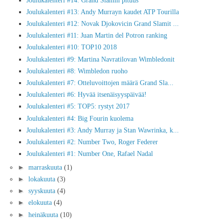
Joulukalenteri #13: Andy Murrayn kaudet ATP Tourilla
Joulukalenteri #12: Novak Djokovicin Grand Slamit ...
Joulukalenteri #11: Juan Martin del Potron ranking
Joulukalenteri #10: TOP10 2018
Joulukalenteri #9: Martina Navratilovan Wimbledonit
Joulukalenteri #8: Wimbledon ruoho
Joulukalenteri #7: Otteluvoittojen määrä Grand Sla...
Joulukalenteri #6: Hyvää itsenäisyyspäivää!
Joulukalenteri #5: TOP5: rystyt 2017
Joulukalenteri #4: Big Fourin kuolema
Joulukalenteri #3: Andy Murray ja Stan Wawrinka, k...
Joulukalenteri #2: Number Two, Roger Federer
Joulukalenteri #1: Number One, Rafael Nadal
►
marraskuuta
(1)
►
lokakuuta
(3)
►
syyskuuta
(4)
►
elokuuta
(4)
►
heinäkuuta
(10)