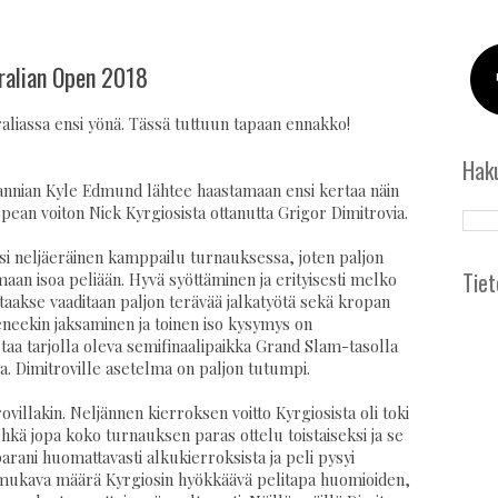
tralian Open 2018
aliassa ensi yönä. Tässä tuttuun tapaan ennakko!
Hak
itannian Kyle Edmund lähtee haastamaan ensi kertaa näin
pean voiton Nick Kyrgiosista ottanutta Grigor Dimitrovia.
a yksi neljäeräinen kamppailu turnauksessa, joten paljon
Tiet
amaan isoa peliään. Hyvä syöttäminen ja erityisesti melko
aakse vaaditaan paljon terävää jalkatyötä sekä kropan
neekin jaksaminen ja toinen iso kysymys on
taa tarjolla oleva semifinaalipaikka Grand Slam-tasolla
ssa. Dimitroville asetelma on paljon tutumpi.
villakin. Neljännen kierroksen voitto Kyrgiosista oli toki
hkä jopa koko turnauksen paras ottelu toistaiseksi ja se
parani huomattavasti alkukierroksista ja peli pysyi
i mukava määrä Kyrgiosin hyökkäävä pelitapa huomioiden,