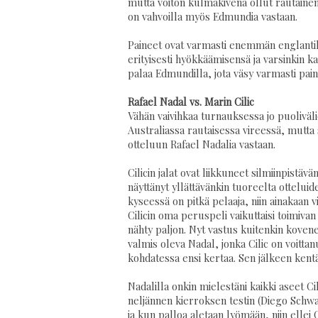
mutta voiton kulmakivenä ollut rautainen 
on vahvoilla myös Edmundia vastaan.
Paineet ovat varmasti enemmän englantila
erityisesti hyökkäämisensä ja varsinkin k
palaa Edmundilla, jota väsy varmasti pai
Rafael Nadal vs. Marin Cilic
Vähän vaivihkaa turnauksessa jo puoliväli
Australiassa rautaisessa vireessä, mutta 
otteluun Rafael Nadalia vastaan.
Cilicin jalat ovat liikkuneet silmiinpist
näyttänyt yllättävänkin tuoreelta otteluid
kyseessä on pitkä pelaaja, niin ainakaan 
Cilicin oma peruspeli vaikuttaisi toimivan 
nähty paljon. Nyt vastus kuitenkin kovene
valmis oleva Nadal, jonka Cilic on voittan
kohdatessa ensi kertaa. Sen jälkeen kentäl
Nadalilla onkin mielestäni kaikki aseet C
neljännen kierroksen testin (Diego Schwa
ja kun palloa aletaan lyömään, niin ellei Ci