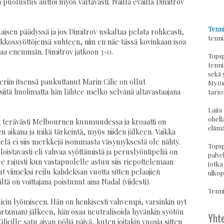
puolustus auttoi myös valtavasti. Näillä eväillä Dimitrov
Tenni
isen päädyssä ja jos Dimitrov uskaltaa pelata rohkeasti,
tenni
akkossyöttöjensä suhteen, niin en näe tässä kovinkaan isoa
naa enemmän. Dimitrov jatkoon 3-0.
Topsp
tenni
sekä 
eriin itsensä paukuttanut Marin Cilic on ollut
Myös 
siitä huolimatta hän lähtee melko selvänä altavastaajana
tarjo
Lajia
ohell
ävän terävästi Melbournen kuumuudessa ja kroaatti on
elämä
en aikana ja mikä tärkeintä, myös niiden jälkeen. Vaikka
vielä ei siis merkkejä isommasta väsymyksestä ole nähty.
Topsp
loistavasti eli vahvaa syöttämistä ja peruslyöntipeliä on
palvel
e rajusti kun vastapuolelle astuu siis riepottelemaan
jotka
ut viimeksi reilu kahdeksan vuotta sitten pelaajien
ulkop
tä on voittajana poistunut aina Nadal (viidesti).
Tennis
ilicin lyömiseen. Hän on henkisesti vahvempi, varsinkin nyt
rtzman) jälkeen, hän osaa neutralisoida hyvänkin syötön
Yhte
licille satu aivan pöljä päivä, kuten joitakin vuosia sitten