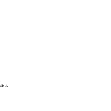
,
listä.