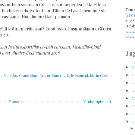
skuillaan saamaan Ciliciä ensin tarpeeksi liikkeelle ja
Tenni
la yläkierrehelveteillään. Tähän täytyisi Cilicin tietysti
tero
astaan ja Nadalia nurkkiin painaen.
+ 358
Helsi
a että kolmen erän ajan? Enpä usko. Ensimmäinen erä olisi
www.
n 3-0.
www.v
laan ja EurosportPlayer-palvelussaan. Vasurilla-blogi
Blog
 ovat yhteistyössä vuonna 2018.
2
►
2
►
n
,
Ennakko
,
Grand Slam
,
Grigor Dimitrov
,
Kyle Edmund
,
Marin Cilic
,
2
►
2
►
2
►
Etusivu
Vanhempi viesti
2
►
2
►
2
▼