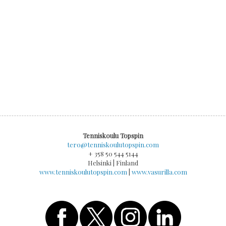
Tenniskoulu Topspin
tero@tenniskoulutopspin.com
+ 358 50 544 5144
Helsinki | Finland
www.tenniskoulutopspin.com
|
www.vasurilla.com