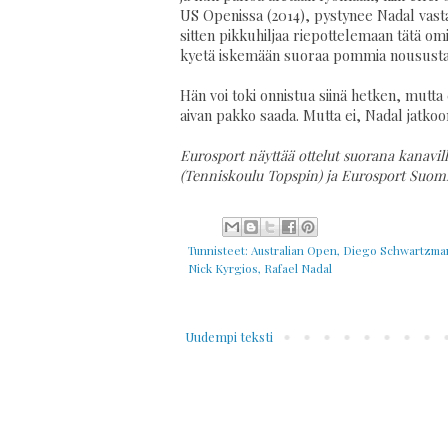
US Openissa (2014), pystynee Nadal vastai
sitten pikkuhiljaa riepottelemaan tätä omil
kyetä iskemään suoraa pommia noususta v
Hän voi toki onnistua siinä hetken, mutt
aivan pakko saada. Mutta ei, Nadal jatkoo
Eurosport näyttää ottelut suorana kanavil
(Tenniskoulu Topspin) ja Eurosport Suomi
Tunnisteet:
Australian Open
,
Diego Schwartzma
Nick Kyrgios
,
Rafael Nadal
Uudempi teksti