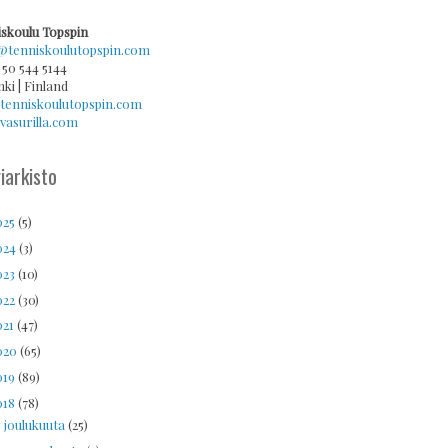
skoulu Topspin
@tenniskoulutopspin.com
 50 544 5144
nki | Finland
tenniskoulutopspin.com
asurilla.com
iarkisto
025
(5)
024
(3)
023
(10)
022
(30)
021
(47)
020
(65)
019
(89)
018
(78)
joulukuuta
(25)
►