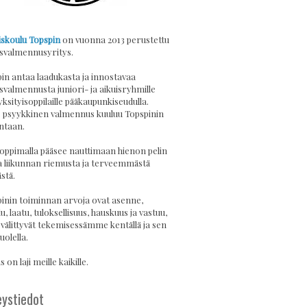
skoulu Topspin
on vuonna 2013 perustettu
svalmennusyritys.
in antaa laadukasta ja innostavaa
svalmennusta juniori- ja aikuisryhmille
yksityisoppilaille pääkaupunkiseudulla.
psyykkinen valmennus kuuluu Topspinin
ntaan.
 oppimalla pääsee nauttimaan hienon pelin
a liikunnan riemusta ja terveemmästä
stä.
inin toiminnan arvoja ovat asenne,
u, laatu, tuloksellisuus, hauskuus ja vastuu,
 välittyvät tekemisessämme kentällä ja sen
uolella.
 on laji meille kaikille.
ystiedot