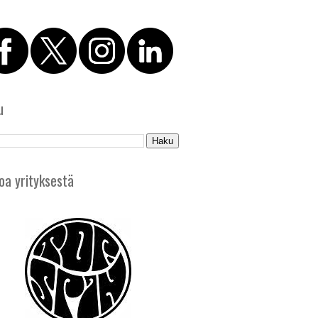
u
oa yrityksestä