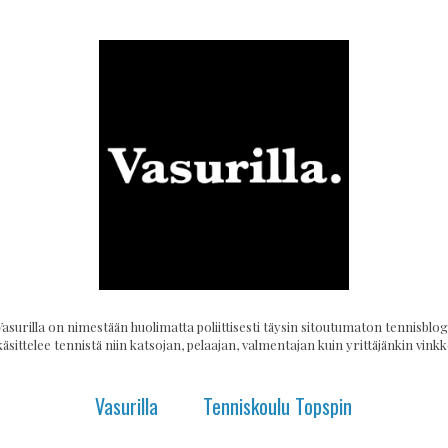
Vasurilla on nimestään huolimatta poliittisesti täysin sitoutumaton tennisblogi
käsittelee tennistä niin katsojan, pelaajan, valmentajan kuin yrittäjänkin vinkke
Vasurilla
Tenniskoulu Topspin