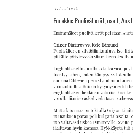
22/01/2018
Ennakko: Puolivälierät, osa I, Aus
Ensimmäiset puolivälierät pelataan Austr
Grigor Dimitrov vs. Kyle Edmund
Puolivälierien yllättäjiin kuuluva Iso-Br
pitkälle päästessään viime kierroksella u
Englantilaisella on alla jo kaksi viisi- j
tiivistyy siihen, miten hän pystyy toteutt
suorina lähtevien peruslyöntimoukarien t
voimantuottoa. Suurin kysymysmerkki lie
englantilaisen henkinen valmius. Ensi ker
voi olla liian iso askel vielä tässä vaihee
Mutta kuormaa on toki alla Grigor Dimitro
turnauksen paras peli bulgarialaiselta, e
tuo valtavasti uskoa Dimitroville. Syöttö 
ihailtavan hyvin kasassa. Hyökkäystä tul