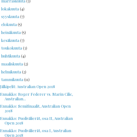
marraskuuta
(3)
►
lokakuuta
(4)
►
syyskuuta
(7)
►
elokuuta
(5)
►
heinäkuuta
(5)
►
kesäkuuta
(7)
►
toukokuuta
(3)
►
huhtikuuta
(4)
►
maaliskuuta
(2)
►
helmikuuta
(2)
►
tammikuuta
(11)
▼
Jälkipelit: Australian Open 2018
Ennakko: Roger Federer vs. Marin Cilic,
Australian...
Ennakko: Semifinaalit, Australian Open
2018
Ennakko: Puolivälierät, osa II, Australian
Open 2018
Ennakko: Puolivälierät, osa I, Australian
Open 2018