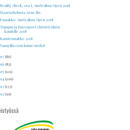
Reality check, osa I, Australian Open 2018
Haastattelussa Arne Six
Ennakko: Australian Open 2018
Topspin ja Eurosport yhteistyöhön
kaudelle 2018
Kausiennakko 2018
Vasurilla.com kuusi vuotta!
017
(86)
016
(82)
015
(101)
014
(106)
013
(133)
012
(99)
istyössä