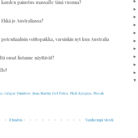
n kauden painotus massalle tänä vuonna?
Ehkä jo Australiassa?
tentiaalisin voittopaikka, varsinkin nyt kun Australia
iltä omat listanne näyttävät?
lle!
ko
,
Grigor Dimitrov
,
Juan Martin Del Potro
,
Nick Kyrgios
,
Novak
Etusivu
Vanhempi viesti