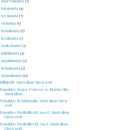
marraskuuta
(3)
►
lokakuuta
(4)
►
syyskuuta
(7)
►
elokuuta
(5)
►
heinäkuuta
(5)
►
kesäkuuta
(7)
►
toukokuuta
(3)
►
huhtikuuta
(4)
►
maaliskuuta
(2)
►
helmikuuta
(2)
►
tammikuuta
(11)
▼
Jälkipelit: Australian Open 2018
Ennakko: Roger Federer vs. Marin Cilic,
Australian...
Ennakko: Semifinaalit, Australian Open
2018
Ennakko: Puolivälierät, osa II, Australian
Open 2018
Ennakko: Puolivälierät, osa I, Australian
Open 2018