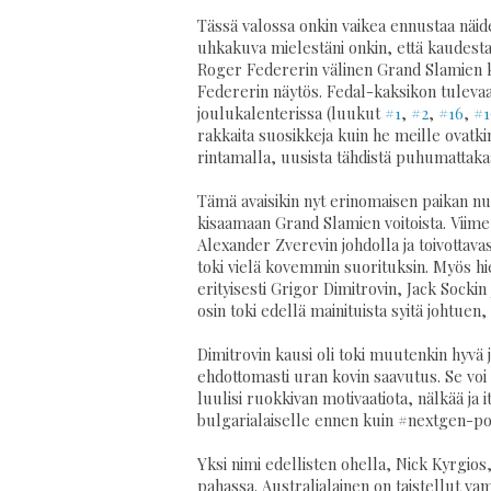
Tässä valossa onkin vaikea ennustaa näi
uhkakuva mielestäni onkin, että kaudesta 
Roger Federerin välinen Grand Slamien ker
Federerin näytös. Fedal-kaksikon tulevaa k
joulukalenterissa (luukut
#1
,
#2
,
#16
,
#1
rakkaita suosikkeja kuin he meille ovatkin
rintamalla, uusista tähdistä puhumattaka
Tämä avaisikin nyt erinomaisen paikan n
kisaamaan Grand Slamien voitoista. Viime 
Alexander Zverevin johdolla ja toivottav
toki vielä kovemmin suorituksin. Myös
erityisesti Grigor Dimitrovin, Jack Socki
osin toki edellä mainituista syitä johtuen,
Dimitrovin kausi oli toki muutenkin hyvä
ehdottomasti uran kovin saavutus. Se voi 
luulisi ruokkivan motivaatiota, nälkää ja 
bulgarialaiselle ennen kuin #nextgen-p
Yksi nimi edellisten ohella, Nick Kyrgios
pahassa. Australialainen on taistellut va