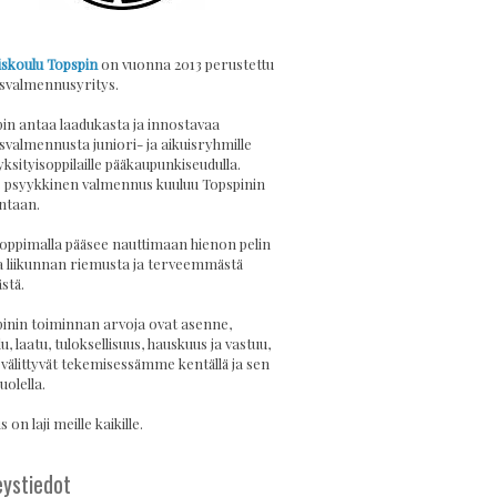
skoulu Topspin
on vuonna 2013 perustettu
svalmennusyritys.
in antaa laadukasta ja innostavaa
svalmennusta juniori- ja aikuisryhmille
yksityisoppilaille pääkaupunkiseudulla.
psyykkinen valmennus kuuluu Topspinin
ntaan.
 oppimalla pääsee nauttimaan hienon pelin
a liikunnan riemusta ja terveemmästä
stä.
inin toiminnan arvoja ovat asenne,
u, laatu, tuloksellisuus, hauskuus ja vastuu,
 välittyvät tekemisessämme kentällä ja sen
uolella.
 on laji meille kaikille.
ystiedot