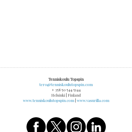
Tenniskoulu Topspin
tero@tenniskoulutopspin.com
+ 358 50 544 5144
Helsinki | Finland
www.tenniskoulutopspin.com
|
www.vasurilla.com