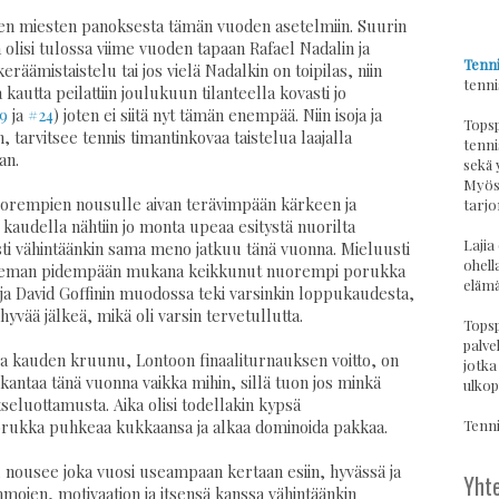
den miesten panoksesta tämän vuoden asetelmiin. Suurin
olisi tulossa viime vuoden tapaan Rafael Nadalin ja
Tenni
äämistaistelu tai jos vielä Nadalkin on toipilas, niin
tenni
autta peilattiin joulukuun tilanteella kovasti jo
9
ja
#24
) joten ei siitä nyt tämän enempää. Niin isoja ja
Topsp
, tarvitsee tennis timantinkovaa taistelua laajalla
tenni
an.
sekä 
Myös 
uorempien nousulle aivan terävimpään kärkeen ja
tarjo
kaudella nähtiin jo monta upeaa esitystä nuorilta
Lajia
asti vähintäänkin sama meno jatkuu tänä vuonna. Mieluusti
ohell
 hieman pidempään mukana keikkunut nuorempi porukka
elämä
n ja David Goffinin muodossa teki varsinkin loppukaudesta,
 hyvää jälkeä, mikä oli varsin tervetullutta.
Topsp
palvel
 ja kauden kruunu, Lontoon finaaliturnauksen voitto, on
jotka
kantaa tänä vuonna vaikka mihin, sillä tuon jos minkä
ulkop
itseluottamusta. Aika olisi todellakin kypsä
Tennis
orukka puhkeaa kukkaansa ja alkaa dominoida pakkaa.
, nousee joka vuosi useampaan kertaan esiin, hyvässä ja
Yhte
mmojen, motivaation ja itsensä kanssa vähintäänkin