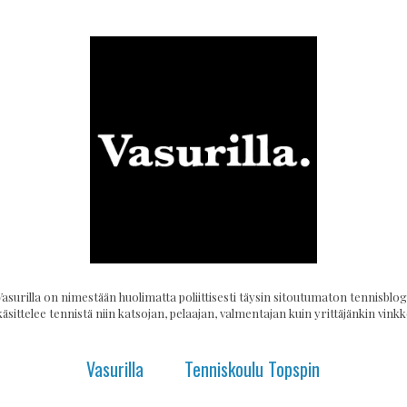
Vasurilla on nimestään huolimatta poliittisesti täysin sitoutumaton tennisblogi
käsittelee tennistä niin katsojan, pelaajan, valmentajan kuin yrittäjänkin vinkke
Vasurilla
Tenniskoulu Topspin