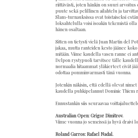
riittävästi, joten hänkin on suuri arvoitu
puute sekä pelillinen ailahtelu ja tarvit
Slam-turnauksissa ovat toistaiseksi es
loksahtelulla voisi isoakin tekemistä olla
hänen osaltaan.
Sitten on tietysti vielä Juan Martin del Pot
jakaa, mutta ranteiden kesto jäänee koko l
mitään. Viime kaudella vasen ranne ei ant
Delpon rystypuoli tarvitsee tälle kaudell
normaalia hitaammat yläkierteet eivät jä
odottaa pomminvarmasti tänä vuonna.
Jotenkin näkisin, että edellä olevat nime
kaudella puhkipelannut Dominic Thiem rat
Ennustankin siis seuraavaa voittajaluettel
Australian Open: Grigor Dimitrov.
Viime vuonna jo semeissä ja hyvä draivi 
Roland Garros: Rafael Nadal.