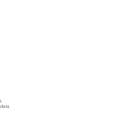
,
listä.