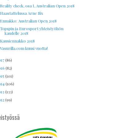
Reality check, osa I, Australian Open 2018
Haastattelussa Arne Six
Ennakko: Australian Open 2018
Topspin ja Eurosport yhteistyöhön
kaudelle 2018
Kausiennakko 2018
Vasurilla.com kuusi vuotta!
017
(86)
016
(82)
015
(101)
014
(106)
013
(133)
012
(99)
istyössä