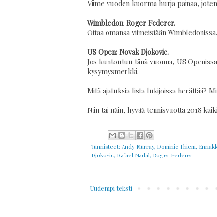
Viime vuoden kuorma hurja painaa, jote
Wimbledon: Roger Federer.
Ottaa omansa viimeistään Wimbledonissa. 
US Open: Novak Djokovic.
Jos kuntoutuu tänä vuonna, US Openissa po
kysymysmerkki.
Mitä ajatuksia lista lukijoissa herättää? M
Niin tai näin, hyvää tennisvuotta 2018 kaiki
Tunnisteet:
Andy Murray
,
Dominic Thiem
,
Ennak
Djokovic
,
Rafael Nadal
,
Roger Federer
Uudempi teksti