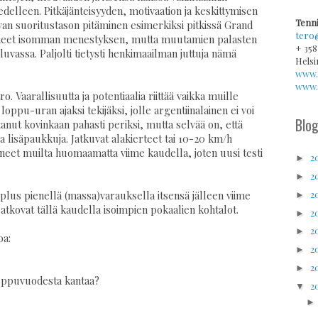
s edelleen. Pitkäjänteisyyden, motivaation ja keskittymisen
Tenni
tavan suoritustason pitäminen esimerkiksi pitkissä Grand
tero
täneet isomman menestyksen, mutta muutamien palasten
+ 358
 luvassa. Paljolti tietysti henkimaailman juttuja nämä
Helsi
www.
www.v
ro. Vaarallisuutta ja potentiaalia riittää vaikka muille
oppu-uran ajaksi tekijäksi, jolle argentiinalainen ei voi
Blog
anut kovinkaan pahasti periksi, mutta selvää on, että
a lisäpaukkuja. Jatkuvat alakierteet tai 10-20 km/h
äneet muilta huomaamatta viime kaudella, joten uusi testi
2
►
2
►
2
t plus pienellä (massa)varauksella itsensä jälleen viime
►
kovat tällä kaudella isoimpien pokaalien kohtalot.
2
►
2
►
oa:
2
►
2
►
loppuvuodesta kantaa?
2
▼