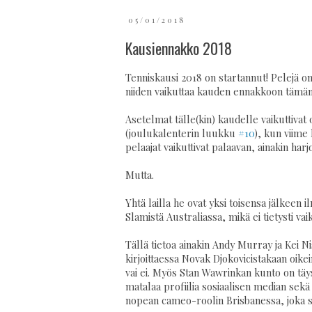
05/01/2018
Kausiennakko 2018
Tenniskausi 2018 on startannut! Pelejä o
niiden vaikuttaa kauden ennakkoon tämä
Asetelmat tälle(kin) kaudelle vaikuttiva
(joulukalenterin luukku
#10
), kun viime
pelaajat vaikuttivat palaavan, ainakin harj
Mutta.
Yhtä lailla he ovat yksi toisensa jälkeen
Slamistä Australiassa, mikä ei tietysti va
Tällä tietoa ainakin Andy Murray ja Kei N
kirjoittaessa Novak Djokovicistakaan oi
vai ei. Myös Stan Wawrinkan kunto on täys
matalaa profiilia sosiaalisen median sek
nopean cameo-roolin Brisbanessa, joka se