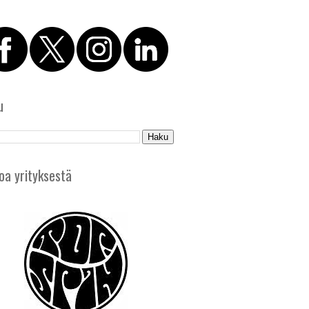
u
oa yrityksestä