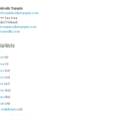
skoulu Topspin
@tenniskoulutopspin.com
 50 544 5144
nki | Finland
tenniskoulutopspin.com
asurilla.com
iarkisto
025
(5)
024
(3)
023
(10)
022
(30)
021
(47)
020
(65)
019
(89)
018
(78)
joulukuuta
(25)
►