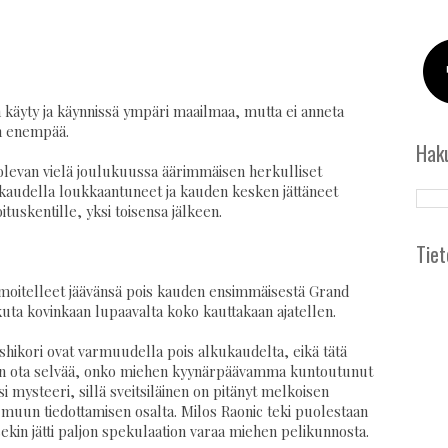
n käyty ja käynnissä ympäri maailmaa, mutta ei anneta
n enempää.
Hak
t olevan vielä joulukuussa äärimmäisen herkulliset
 kaudella loukkaantuneet ja kauden kesken jättäneet
oituskentille, yksi toisensa jälkeen.
Tiet
 ilmoitelleet jäävänsä pois kauden ensimmäisestä Grand
ikuta kovinkaan lupaavalta koko kauttakaan ajatellen.
ishikori ovat varmuudella pois alkukaudelta, eikä tätä
kein ota selvää, onko miehen kyynärpäävamma kuntoutunut
i mysteeri, sillä sveitsiläinen on pitänyt melkoisen
ä muun tiedottamisen osalta. Milos Raonic teki puolestaan
kin jätti paljon spekulaation varaa miehen pelikunnosta.