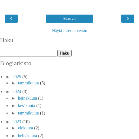
‹
›
Etusivu
Näytä internetversio
Haku
Blogiarkisto
►
2025
(5)
►
tammikuuta
(5)
►
2024
(3)
►
heinäkuuta
(1)
►
kesäkuuta
(1)
►
tammikuuta
(1)
►
2023
(10)
►
elokuuta
(2)
►
heinäkuuta
(2)