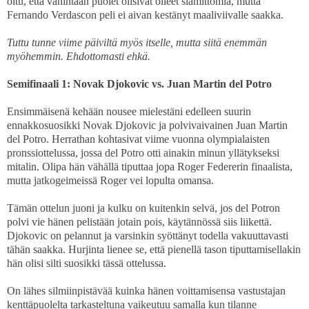
oltu, että vähintään puolet olisivat olleet slämittömiä, mutta
Fernando Verdascon peli ei aivan kestänyt maaliviivalle saakka.
Tuttu tunne viime päiviltä myös itselle, mutta siitä enemmän
myöhemmin. Ehdottomasti ehkä.
Semifinaali 1: Novak Djokovic vs. Juan Martin del Potro
Ensimmäisenä kehään nousee mielestäni edelleen suurin
ennakkosuosikki Novak Djokovic ja polvivaivainen Juan Martin
del Potro. Herrathan kohtasivat viime vuonna olympialaisten
pronssiottelussa, jossa del Potro otti ainakin minun yllätykseksi
mitalin. Olipa hän vähällä tiputtaa jopa Roger Federerin finaalista,
mutta jatkogeimeissä Roger vei lopulta omansa.
Tämän ottelun juoni ja kulku on kuitenkin selvä, jos del Potron
polvi vie hänen pelistään jotain pois, käytännössä siis liikettä.
Djokovic on pelannut ja varsinkin syöttänyt todella vakuuttavasti
tähän saakka. Hurjinta lienee se, että pienellä tason tiputtamisellakin
hän olisi silti suosikki tässä ottelussa.
On lähes silmiinpistävää kuinka hänen voittamisensa vastustajan
kenttäpuolelta tarkasteltuna vaikeutuu samalla kun tilanne