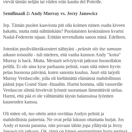
vievät tämän neljän tai viiden erän kautta del Potrolle.
Semifinaali 2: Andy Murray vs. Jerzy Janowicz
Jep. Tämän puolen kaaviosta piti olla kolmen nimen osalta kiveen
hakattu, mutta mitä nähtiinkään? Puolalaisten keskinäinen kvartsi
Nadal-Federerin sijaan. Erittäin tervetullutta sanon minä. Edelleen.
Jotenkin puolivälieräkoosteet nähtyäni -
pelasin siis itse samaan
aikaan toisaalla
- tuli mieleen, että vanha kunnon Andy "koira"
Murray is back. Mutta. Mestarit selviytyvät jatkoon huonollakin
pelillä. Ei ole aina kyse parhaasta pelistä, vaan siitä miten hyvin
pelaa huonona päivänä, kuten sanonta kuuluu. Juuri sitä tarjoili
Murray Verdascolle, jolla oli kieltämättä elämänsä mahdollisuus
päästä jopa Grand Slam -finaaliin. Harmi homma, sillä vasureille
Verdascon silmiä hivelevät lyönnit suorastaan lämmittävät sielua.
Harmi, että pää ei ole välttämättä täysin balanssissa lyöntien
kauneuden kanssa.
Oli miten oli, tuo ottelu antoi osviittaa Andyn pelistä ja
mahdollisista paineista. Ne ovat peliä lukuun ottamatta hurjat. Jos
Andy ei tuosta paranna, niin povaan tähän jopa yllätystä ja Jerzy
Janowicziä jatkoon. Ok, tämä on hänen ensimmäinen hurja testinsä