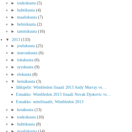
►
toukokuuta
(5)
►
huhtikuuta
(4)
►
maaliskuuta
(7)
►
helmikuuta
(2)
►
tammikuuta
(16)
▼
2013
(133)
►
joulukuuta
(25)
►
marraskuuta
(6)
►
lokakuuta
(6)
►
syyskuuta
(9)
►
elokuuta
(8)
▼
heinäkuuta
(3)
Jälkipelit: Wimbledon finaali 2013 Andy Murray vs....
Ennakko: Wimbledon 2013 finaali Novak Djokovic vs....
Ennakko: semifinaalit, Wimbledon 2013
►
kesäkuuta
(13)
►
toukokuuta
(10)
►
huhtikuuta
(8)
►
maaliskuuta
(14)