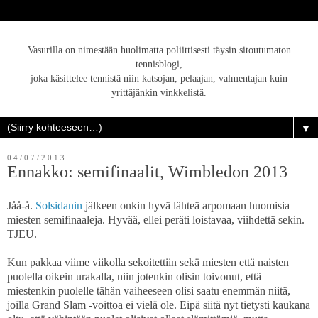
Vasurilla on nimestään huolimatta poliittisesti täysin sitoutumaton
tennisblogi,
joka käsittelee tennistä niin katsojan, pelaajan, valmentajan kuin
yrittäjänkin vinkkelistä.
▼
04/07/2013
Ennakko: semifinaalit, Wimbledon 2013
Jåå-å.
Solsidanin
jälkeen onkin hyvä lähteä arpomaan huomisia
miesten semifinaaleja. Hyvää, ellei peräti loistavaa, viihdettä sekin.
TJEU.
Kun pakkaa viime viikolla sekoitettiin sekä miesten että naisten
puolella oikein urakalla, niin jotenkin olisin toivonut, että
miestenkin puolelle tähän vaiheeseen olisi saatu enemmän niitä,
joilla Grand Slam -voittoa ei vielä ole. Eipä siitä nyt tietysti kaukana