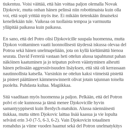
tiukentuu. Voisi väittää, että hän voittaa paljon olemalla Novak
Djokovic, mutta onhan hänen pelinsä niin robottimaista kuin olla
voi, että sopii yrittää myös itse. Ei mikään tietenkään ilmaiseksi
kenellekään tule. Vaikeaa on tuollaista tempoa ja varmuutta
ylläpitää paikassa kuin paikassa.
En sano, että del Potro olisi Djokovicille suupala huomenna, mutta
Djokon voittaminen vaatii luonnollisesti täydessä iskussa olevaa del
Potroa sekä hänen unelmapeliään, jota on kyllä kieltämättä hienoa
seurata. David Ferreriä vastaan heti ottelun alussa tapahtunut pahan
näköinen kaatuminen ja jo teipatun polven vääntyminen aiheutti
hänen pelissään aggressiivisuuden lisäyksen, että sitä oli kerrassaan
nautinnollista katsella. Varsinkin ne ottelun kaksi viimeistä pistettä
ja pisteet päättäneet kämmenwinnerit olivat jotain tajunnan toiselta
puolelta. Puhdasta kultaa. Magiikkaa.
Sitä vaaditaan myös huomenna ja paljon. Pelkään, että del Potron
polvi ei ole kunnossa ja tämä menee Djokovicille hyvin
samantyyppisesti kuin Berdych-matsikin. Alussa näennäisesti
tiukkaa, mutta sitten Djokovic laittaa lisää kaasua ja vie lopulta
selvästi erin 3-0 (7-5, 6-3, 6-2). Vain Djokovicin totaalinen
romahdus ja viime vuoden haamut sekä del Potron unelmatykitys