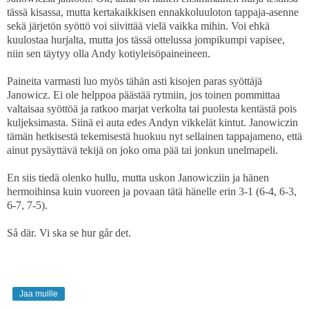
tässä kisassa, mutta kertakaikkisen ennakkoluuloton tappaja-asenne
sekä järjetön syöttö voi siivittää vielä vaikka mihin. Voi ehkä
kuulostaa hurjalta, mutta jos tässä ottelussa jompikumpi vapisee,
niin sen täytyy olla Andy kotiyleisöpaineineen.
Paineita varmasti luo myös tähän asti kisojen paras syöttäjä
Janowicz. Ei ole helppoa päästää rytmiin, jos toinen pommittaa
valtaisaa syöttöä ja ratkoo marjat verkolta tai puolesta kentästä pois
kuljeksimasta. Siinä ei auta edes Andyn vikkelät kintut. Janowiczin
tämän hetkisestä tekemisestä huokuu nyt sellainen tappajameno, että
ainut pysäyttävä tekijä on joko oma pää tai jonkun unelmapeli.
En siis tiedä olenko hullu, mutta uskon Janowicziin ja hänen
hermoihinsa kuin vuoreen ja povaan tätä hänelle erin 3-1 (6-4, 6-3,
6-7, 7-5).
Så där. Vi ska se hur går det.
Jaa muille