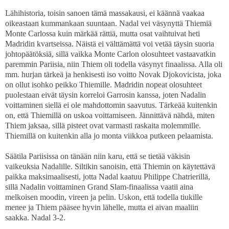
Lähihistoria, toisin sanoen tämä massakausi, ei käännä vaakaa
oikeastaan kummankaan suuntaan. Nadal vei väsynyttä Thiemiä
Monte Carlossa kuin märkää rättiä, mutta osat vaihtuivat heti
Madridin kvartseissa. Näistä ei välttämättä voi vetää täysin suoria
johtopäätöksiä, sillä vaikka Monte Carlon olosuhteet vastaavatkin
paremmin Pariisia, niin Thiem oli todella väsynyt finaalissa. Alla oli
mm. hurjan tärkeä ja henkisesti iso voitto Novak Djokovicista, joka
on ollut isohko peikko Thiemille. Madridin nopeat olosuhteet
puolestaan eivät täysin korreloi Garrosin kanssa, joten Nadalin
voittaminen siellä ei ole mahdottomin saavutus. Tärkeää kuitenkin
on, että Thiemillä on uskoa voittamiseen. Jännittävä nähdä, miten
Thiem jaksaa, sillä pisteet ovat varmasti raskaita molemmille.
Thiemillä on kuitenkin alla jo monta viikkoa putkeen pelaamista.
Säätila Pariisissa on tänään niin karu, että se tietää väkisin
vaikeuksia Nadalille. Siltikin sanoisin, että Thiemin on käytettävä
paikka maksimaalisesti, jotta Nadal kaatuu Philippe Chatrierillä,
sillä Nadalin voittaminen Grand Slam-finaalissa vaatii aina
melkoisen moodin, vireen ja pelin. Uskon, että todella tiukille
menee ja Thiem pääsee hyvin lähelle, mutta ei aivan maaliin
saakka. Nadal 3-2.