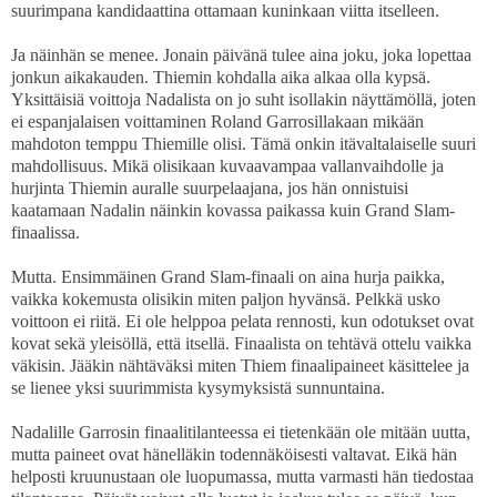
suurimpana kandidaattina ottamaan kuninkaan viitta itselleen.
Ja näinhän se menee. Jonain päivänä tulee aina joku, joka lopettaa
jonkun aikakauden. Thiemin kohdalla aika alkaa olla kypsä.
Yksittäisiä voittoja Nadalista on jo suht isollakin näyttämöllä, joten
ei espanjalaisen voittaminen Roland Garrosillakaan mikään
mahdoton temppu Thiemille olisi. Tämä onkin itävaltalaiselle suuri
mahdollisuus. Mikä olisikaan kuvaavampaa vallanvaihdolle ja
hurjinta Thiemin auralle suurpelaajana, jos hän onnistuisi
kaatamaan Nadalin näinkin kovassa paikassa kuin Grand Slam-
finaalissa.
Mutta. Ensimmäinen Grand Slam-finaali on aina hurja paikka,
vaikka kokemusta olisikin miten paljon hyvänsä. Pelkkä usko
voittoon ei riitä. Ei ole helppoa pelata rennosti, kun odotukset ovat
kovat sekä yleisöllä, että itsellä. Finaalista on tehtävä ottelu vaikka
väkisin. Jääkin nähtäväksi miten Thiem finaalipaineet käsittelee ja
se lienee yksi suurimmista kysymyksistä sunnuntaina.
Nadalille Garrosin finaalitilanteessa ei tietenkään ole mitään uutta,
mutta paineet ovat hänelläkin todennäköisesti valtavat. Eikä hän
helposti kruunustaan ole luopumassa, mutta varmasti hän tiedostaa