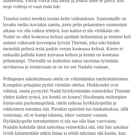
tilanteensa. Päivät voivat olla luetut ja joskus tulee se päivä, kun
isoja voittoja ei vaan enää tule.
Toiseksi isoksi teesiksi nostan kelin vaikutuksen. Sunnuntaille on
luvattu melko koviakin sateita, joten pelin pelaaminen sunnuntain
aikana voi olla vaikea tehtävä, kun kattoa ei siis vieläkään ole.
Nadal on ollut kosteassa kelissä ajoittain helisemässä ja moinen keli
auttaisi valtavasti kovempaa lyövää Thiemiä, joka toki hänkin
menettää pelinsä terää jonkin verran kosteassa kelissä. Kierre ei
raskaalla pallolla kuten kuivassa kelissä ja kenttä on kosteana
pehmeämpi. Thiemillä on kuitenkin taitoa suoristaa lyöntiään
tarvittaessa ja toimiessaan se on iso ase Nadalia vastaan.
Pelitapojen näkökulmasta ottelu on vähintäänkin mielenkiintoinen.
Kumpikin pelaajista pyrkii viemään ottelua. Heikkoudet ovat
vähissä, mutta pystyykö Nadal hyödyntämään esimerkiksi Thiemin
yhden käden rystyä, jos kenttä on kostea? Huolimatta molempien
loistavasta puolustuspelistä, ottelu ratkeaa hyökkäyspeliin ja
rohkeuteen toteuttaa sitä. Pienikin epäröinti tuo hankaluuksia, sillä
vastustaja, oli se kumpi tahansa, iskee varmasti vastaan.
Hyökkäyspelin toteuttaminen ei siis saa olla liian varovaista.
Nadalin kohdalla tämä tarkoittaa esimerkiksi sitä, että hän uskaltaa
lyödä kämmentään pitkin linjaa ja tehdä tuhojaan sitä kautta, kun