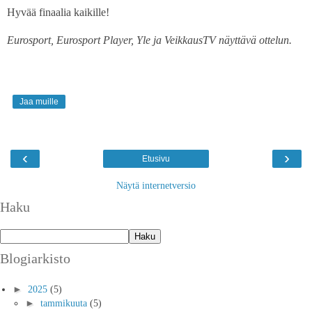
Hyvää finaalia kaikille!
Eurosport, Eurosport Player, Yle ja VeikkausTV näyttävä ottelun.
Jaa muille
‹
›
Etusivu
Näytä internetversio
Haku
Blogiarkisto
►
2025
(5)
►
tammikuuta
(5)