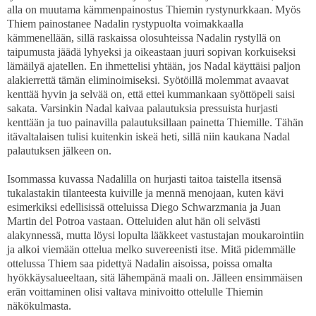
alla on muutama kämmenpainostus Thiemin rystynurkkaan. Myös
Thiem painostanee Nadalin rystypuolta voimakkaalla
kämmenellään, sillä raskaissa olosuhteissa Nadalin rystyllä on
taipumusta jäädä lyhyeksi ja oikeastaan juuri sopivan korkuiseksi
lämäilyä ajatellen. En ihmettelisi yhtään, jos Nadal käyttäisi paljon
alakierrettä tämän eliminoimiseksi. Syötöillä molemmat avaavat
kenttää hyvin ja selvää on, että ettei kummankaan syöttöpeli saisi
sakata. Varsinkin Nadal kaivaa palautuksia pressuista hurjasti
kenttään ja tuo painavilla palautuksillaan painetta Thiemille. Tähän
itävaltalaisen tulisi kuitenkin iskeä heti, sillä niin kaukana Nadal
palautuksen jälkeen on.
Isommassa kuvassa Nadalilla on hurjasti taitoa taistella itsensä
tukalastakin tilanteesta kuiville ja mennä menojaan, kuten kävi
esimerkiksi edellisissä otteluissa Diego Schwarzmania ja Juan
Martin del Potroa vastaan. Otteluiden alut hän oli selvästi
alakynnessä, mutta löysi lopulta lääkkeet vastustajan moukarointiin
ja alkoi viemään ottelua melko suvereenisti itse. Mitä pidemmälle
ottelussa Thiem saa pidettyä Nadalin aisoissa, poissa omalta
hyökkäysalueeltaan, sitä lähempänä maali on. Jälleen ensimmäisen
erän voittaminen olisi valtava minivoitto ottelulle Thiemin
näkökulmasta.