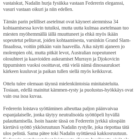
vastaiskut, Nadalin hurja fysiikka vastaan Federerin eleganssi,
vasuri vastaan oikuri ja niin edellen.
Tämän parin pelilliset asetelmat ovat käyneet aiemmissa 34
kohtaamisessa kovin tutuiksi, mutta uutta kulmaa asetelmaan tuo
miesten myöhemmällä iällä muuttuneet ja ehkä myös ikään
sopeutetut pelitavat, joiden kohtaamisesta, varsinkin Grand Slam-
finaalissa, voitiin pitkään vain haaveilla. Aika näytti ajaneen jo
molempien ohi, mutta pitkät levot, Australian nopeutuneet
olosuhteet ja kaavioiden aukeamiset Murrayn ja Djokovicin
tippumisten vuoksi osoittavat, että vielä nämä dinosaurukset
kärkeen kuuluvat ja paikan tullen siellä myös keikkuvat.
Ottelu tulee olemaan täynnä mielenkiintoisia minitaisteluita.
Tosiaan, edellä mainitut kämmen-rysty ja puolustus-hyökkäys ovat
vain osa isoa kuvaa.
Federerin loistava syöttäminen aiheuttaa paljon päänvaivaa
espanjalaiselle, jonka täytyy neutralisoida syöttöpeli hyvällä
palauttamisella. Isoin haaste tässä on Federerin jyrkkä ulospäin
kiertävä syöttö ykkösruutuun Nadalin rystylle, joka riepottaa tätä
ulos pelistä. Sama pätee toki Nadalin syöttäessä kakkosruutuun.