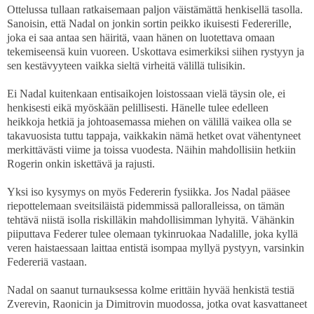
Ottelussa tullaan ratkaisemaan paljon väistämättä henkisellä tasolla.
Sanoisin, että Nadal on jonkin sortin peikko ikuisesti Federerille,
joka ei saa antaa sen häiritä, vaan hänen on luotettava omaan
tekemiseensä kuin vuoreen. Uskottava esimerkiksi siihen rystyyn ja
sen kestävyyteen vaikka sieltä virheitä välillä tulisikin.
Ei Nadal kuitenkaan entisaikojen loistossaan vielä täysin ole, ei
henkisesti eikä myöskään pelillisesti. Hänelle tulee edelleen
heikkoja hetkiä ja johtoasemassa miehen on välillä vaikea olla se
takavuosista tuttu tappaja, vaikkakin nämä hetket ovat vähentyneet
merkittävästi viime ja toissa vuodesta. Näihin mahdollisiin hetkiin
Rogerin onkin iskettävä ja rajusti.
Yksi iso kysymys on myös Federerin fysiikka. Jos Nadal pääsee
riepottelemaan sveitsiläistä pidemmissä palloralleissa, on tämän
tehtävä niistä isolla riskilläkin mahdollisimman lyhyitä. Vähänkin
piiputtava Federer tulee olemaan tykinruokaa Nadalille, joka kyllä
veren haistaessaan laittaa entistä isompaa myllyä pystyyn, varsinkin
Federeriä vastaan.
Nadal on saanut turnauksessa kolme erittäin hyvää henkistä testiä
Zverevin, Raonicin ja Dimitrovin muodossa, jotka ovat kasvattaneet