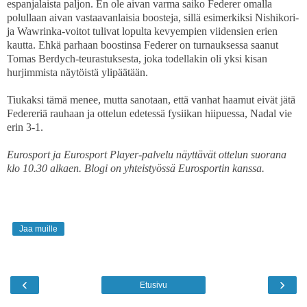
espanjalaista paljon. En ole aivan varma saiko Federer omalla
polullaan aivan vastaavanlaisia boosteja, sillä esimerkiksi Nishikori-
ja Wawrinka-voitot tulivat lopulta kevyempien viidensien erien
kautta. Ehkä parhaan boostinsa Federer on turnauksessa saanut
Tomas Berdych-teurastuksesta, joka todellakin oli yksi kisan
hurjimmista näytöistä ylipäätään.
Tiukaksi tämä menee, mutta sanotaan, että vanhat haamut eivät jätä
Federeriä rauhaan ja ottelun edetessä fysiikan hiipuessa, Nadal vie
erin 3-1.
Eurosport ja Eurosport Player-palvelu näyttävät ottelun suorana
klo 10.30 alkaen. Blogi on yhteistyössä Eurosportin kanssa.
Jaa muille
‹
›
Etusivu