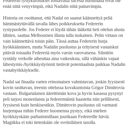
Federerin rystykurotukset loistavasta slicesta huolimatta eivät ole
enää niitä venyvimpiä, eikä Nadalin niitä painavimpia.
Historia on osoittanut, että Nadal on saanut käännettyä peliä
hämmästyttävällä tavalla lähes poikkeuksetta Federerin
rystypuolelle. Jos Federer ei löydä tähän lääkettä heti ottelun alusta
lähtien, saattaa Melbournen illasta tulla tuskainen. Pelin virtaus on
vain käännettävä toisin päin. Tässä auttaa Federerin hurja
hyökkääminen, mutta Nadalin puolustus ja erityisesti vastaiskut
pitävät toisaalta Federeriä myös varsin varovaisena. Silmitön
ryntäily verkolle aiheuttaa aina vaikeuksia, sillä vähänkin vajaat
lähestymis-/hyökkäyslyönnit tietävät potentiaalista paikkaa Nadalin
vastahyökkäykselle.
Nadal sai finaalia varten erinomaisen valmistavan, joskin fyysisesti
kovin rasittavan, treenin ottelussa kovakuntoista Grigor Dimitrovia
vastaan. Bulgarialaisen äärettömän kova ja hyvin kasassa pysynyt
peli tarjosi monenlaista ja federermäistä haastetta niin pelillisesti,
fyysisesti kuin henkisestikin. Dimitrovin puolustus oli varmasti
hurjempaa mihin Federer huomenna pystyy, eikä miehen
hyökkäyskään parhaimmillaan juurikaan Federerille häviä.
Magiikka ei toki tietenkään ole sveitsiläisen tasolla.