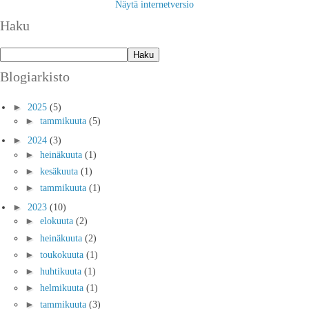
Näytä internetversio
Haku
Blogiarkisto
►
2025
(5)
►
tammikuuta
(5)
►
2024
(3)
►
heinäkuuta
(1)
►
kesäkuuta
(1)
►
tammikuuta
(1)
►
2023
(10)
►
elokuuta
(2)
►
heinäkuuta
(2)
►
toukokuuta
(1)
►
huhtikuuta
(1)
►
helmikuuta
(1)
►
tammikuuta
(3)