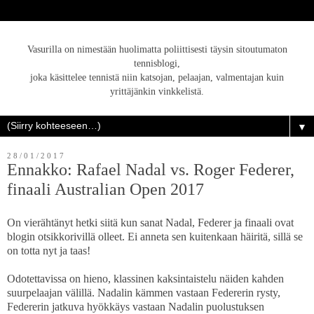
Vasurilla on nimestään huolimatta poliittisesti täysin sitoutumaton
tennisblogi,
joka käsittelee tennistä niin katsojan, pelaajan, valmentajan kuin
yrittäjänkin vinkkelistä.
▼
28/01/2017
Ennakko: Rafael Nadal vs. Roger Federer,
finaali Australian Open 2017
On vierähtänyt hetki siitä kun sanat Nadal, Federer ja finaali ovat
blogin otsikkorivillä olleet. Ei anneta sen kuitenkaan häiritä, sillä se
on totta nyt ja taas!
Odotettavissa on hieno, klassinen kaksintaistelu näiden kahden
suurpelaajan välillä. Nadalin kämmen vastaan Federerin rysty,
Federerin jatkuva hyökkäys vastaan Nadalin puolustuksen