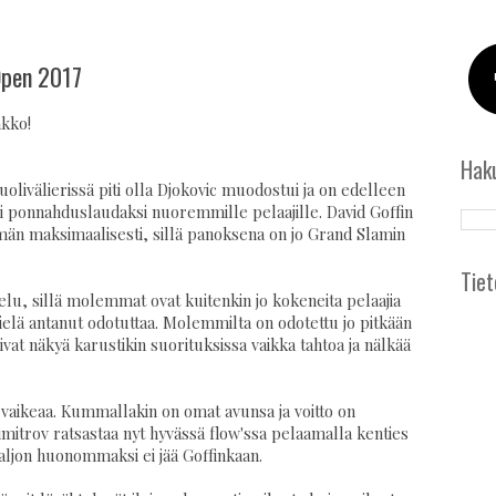
 Open 2017
akko!
Hak
uolivälierissä piti olla Djokovic muodostui ja on edelleen
 ponnahduslaudaksi nuoremmille pelaajille. David Goffin
män maksimaalisesti, sillä panoksena on jo Grand Slamin
Tiet
telu, sillä molemmat ovat kuitenkin jo kokeneita pelaajia
ielä antanut odotuttaa. Molemmilta on odotettu jo pitkään
vat näkyä karustikin suorituksissa vaikka tahtoa ja nälkää
aikeaa. Kummallakin on omat avunsa ja voitto on
itrov ratsastaa nyt hyvässä flow'ssa pelaamalla kenties
paljon huonommaksi ei jää Goffinkaan.