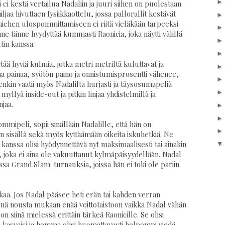
 ei kestä vertailua Nadaliin ja juuri siihen on puolestaan
ljaa hivuttaen fysiikkaottelu, jossa pallorallit kestävät
on miehen ulospommittamiseen ei riitä vieläkään tarpeeksi
e tänne hyydyttää kummasti Raonicia, joka näytti välillä
tin kanssa.
ytää hyviä kulmia, jotka metri metriltä kuluttavat ja
kaa painaa, syötön paino ja onnistumisprosentti vähenee,
tenkin vaatii myös Nadalilta hurjasti ja täysosumapeliä
llyä inside-out ja pitkin linjaa yhdistelmillä ja
njaa.
ommipeli, sopii sinällään Nadalille, että hän on
n sisällä sekä myös kyttäämään oikeita iskuhetkiä. Ne
kanssa olisi hyödynnettävä nyt maksimaalisesti tai ainakin
, joka ei aina ole vakuuttanut kylmäpäisyydellään. Nadal
issa Grand Slam-turnauksia, joissa hän ei toki ole pariin
lkaa. Jos Nadal pääsee heti erän tai kahden verran
enä nousta mukaan enää voittotaistoon vaikka Nadal vähän
n siinä mielessä erittäin tärkeä Raonicille. Se olisi
ne kasvaisi ja homma olisi huomattavasti helpompi viedä