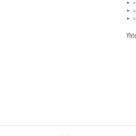
2
►
2
►
2
►
Yhte