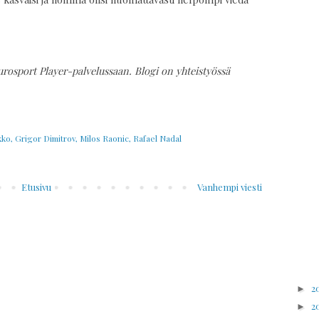
urosport Player-palvelussaan. Blogi on yhteistyössä
kko
,
Grigor Dimitrov
,
Milos Raonic
,
Rafael Nadal
Etusivu
Vanhempi viesti
2
►
2
►