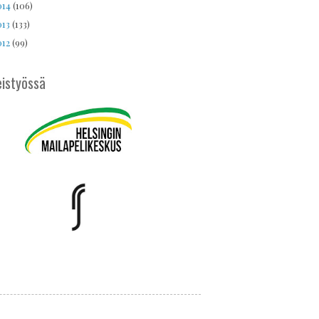
014
(106)
013
(133)
012
(99)
istyössä