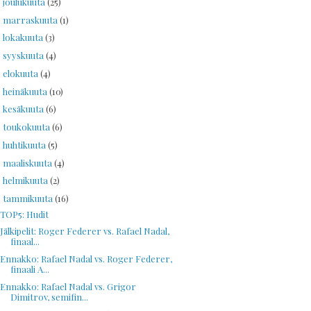
joulukuuta
(25)
►
marraskuuta
(1)
►
lokakuuta
(3)
►
syyskuuta
(4)
►
elokuuta
(4)
►
heinäkuuta
(10)
►
kesäkuuta
(6)
►
toukokuuta
(6)
►
huhtikuuta
(5)
►
maaliskuuta
(4)
►
helmikuuta
(2)
►
tammikuuta
(16)
▼
TOP5: Hudit
Jälkipelit: Roger Federer vs. Rafael Nadal,
finaal...
Ennakko: Rafael Nadal vs. Roger Federer,
finaali A...
Ennakko: Rafael Nadal vs. Grigor
Dimitrov, semifin...