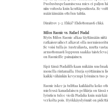
Puolustuspelaamisessa mies ei paljon häviä
niin voitosta kuin kenttäpositiosta. Se 
määräämään ottelun tahtia.
Dimitrov 3-2. Ehkä? Ehdottomasti ehkä.
Milos Raonic vs. Rafael Nadal
Myös Milos Raonic alkaa täyttämään niitä
ratkaisuvaiheet alkavat olla normisuoritus
Se voisi tulla jo Australiasta, mutta vast
armottomasti loppuun saakka taisteleva j
on Raonicille painajainen.
Eipä tämä Nadalillekaan mikään unelmako
monella rintamalla. Hurja syöttäminen lis
kaikki vähänkin kevyempi lyöminen tuo pa
Raonic iskee ja tulittaa kaikkialta koko ott
mielessä kanadalaisen pelikirja on tässä s
lyöntien tulee viedä Nadalia kuin märkää 
verkolta pois. Hyökkäyslyönnit on pidettäv