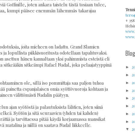
 Goffinille, joten ankara taistelu tästä tosiaan tulee,
Tenni
voittaa, kumpi pääsee enemmän lähemmäs takarajaa
tero
+ 358
Helsi
www.
www.v
 odotuksia, joita mieheen on ladattu. Grand Slamien
Blog
 ja lopullista piikkisuoritusta odotellaan tapahtuvaksi.
aan asettuu hänen kannaltaan yksi pahimmista esteistä eli
a sitkeääkin sitkeämpi Rafael Nadal, joka pelaajatyyppinä
2
►
2
►
2
htaaminen ole, sillä iso pommittaja saa paljon tuhoa
►
ää painetta espanjalaisen omia syöttövuoroja kohtaan ja
2
►
ineen välittömästi Nadalin päätyyn.
2
►
2
►
elun ajan syötöstä ja palautuksista lähtien, joten siinä
elkeä. Syötön ja sitä seuraavien (yhden tai kahden)
2
►
rättiä ja tarvittaessa pitää käydä korjaamassa mansikat
2
►
ä matalina ja niillä on saatava Nadal liikkeelle.
2
▼