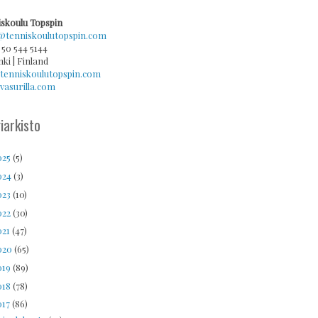
skoulu Topspin
@tenniskoulutopspin.com
 50 544 5144
nki | Finland
tenniskoulutopspin.com
asurilla.com
iarkisto
025
(5)
024
(3)
023
(10)
022
(30)
021
(47)
020
(65)
019
(89)
018
(78)
017
(86)