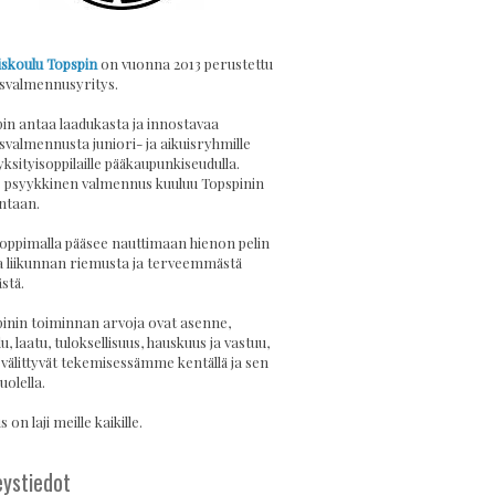
skoulu Topspin
on vuonna 2013 perustettu
svalmennusyritys.
in antaa laadukasta ja innostavaa
svalmennusta juniori- ja aikuisryhmille
yksityisoppilaille pääkaupunkiseudulla.
psyykkinen valmennus kuuluu Topspinin
ntaan.
 oppimalla pääsee nauttimaan hienon pelin
a liikunnan riemusta ja terveemmästä
stä.
inin toiminnan arvoja ovat asenne,
u, laatu, tuloksellisuus, hauskuus ja vastuu,
 välittyvät tekemisessämme kentällä ja sen
uolella.
 on laji meille kaikille.
ystiedot