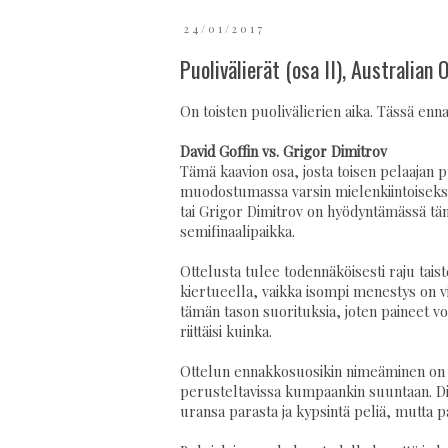
24/01/2017
Puolivälierät (osa II), Australian
On toisten puolivälierien aika. Tässä enn
David Goffin vs. Grigor Dimitrov
Tämä kaavion osa, josta toisen pelaajan p
muodostumassa varsin mielenkiintoiseksi
tai Grigor Dimitrov on hyödyntämässä tä
semifinaalipaikka.
Ottelusta tulee todennäköisesti raju tais
kiertueella, vaikka isompi menestys on v
tämän tason suorituksia, joten paineet voi
riittäisi kuinka.
Ottelun ennakkosuosikin nimeäminen on v
perusteltavissa kumpaankin suuntaan. Dim
uransa parasta ja kypsintä peliä, mutta 