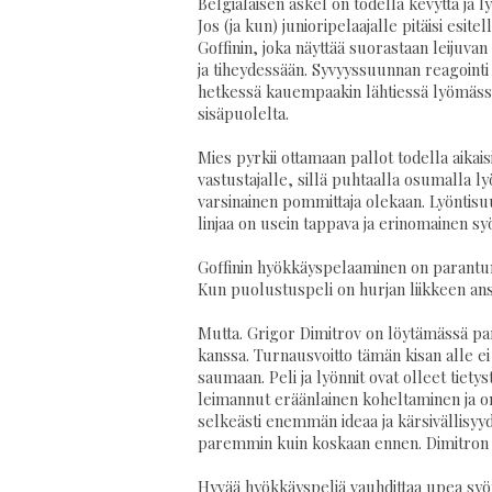
Belgialaisen askel on todella kevyttä ja ly
Jos (ja kun) junioripelaajalle pitäisi esite
Goffinin, joka näyttää suorastaan leijuv
ja tiheydessään. Syvyyssuunnan reagoint
hetkessä kauempaakin lähtiessä lyömässä 
sisäpuolelta.
Mies pyrkii ottamaan pallot todella aikais
vastustajalle, sillä puhtaalla osumalla ly
varsinainen pommittaja olekaan. Lyöntisuun
linjaa on usein tappava ja erinomainen 
Goffinin hyökkäyspelaaminen on parantunu
Kun puolustuspeli on hurjan liikkeen ansi
Mutta. Grigor Dimitrov on löytämässä pa
kanssa. Turnausvoitto tämän kisan alle e
saumaan. Peli ja lyönnit ovat olleet tiety
leimannut eräänlainen koheltaminen ja o
selkeästi enemmän ideaa ja kärsivällisyyd
paremmin kuin koskaan ennen. Dimitron 
Hyvää hyökkäyspeliä vauhdittaa upea syöt