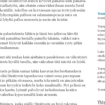
önnit lävähtelevät iloisen kevyesti paikasta kuin paikasta.
llä jalkatyötä, niin ottaisin esimerkiksi ilman muuta David
an kentällä. Askellus on kerrassaan upeaa terävyydessään
Tenni
i lyhyempään palloon on salamannopeaa ja mies on
tenni
lyhyttä palloa noususta ja usein siis kentän
Topsp
tenni
in palautuksista lähtien ja tämä tuo jatkuvaa kiirettä
sekä 
önti pamahtaa hurjalla painolla takaisin, vaikkei mies
Myös 
nat löytyvät kaikkiin suuntiin ja varsinkin rysty pitkin
tarjo
syömähammas.
Lajia
ohell
t sitä mukaa kuin ajoittainen passiivisuus on vähentynyt.
elämä
osta hyvällä tasolla, niin vaikeahan tätä miestä on lyödä.
Topsp
rasta peliään samaa tahtia kasvavan itseluottamuksen
palvel
i olisi Dimitrovin tapauksessa voinut osua parempaan
jotka
sti jo pitkään olemassa, mutta tekemistä on aina jotenkin
ulkop
man hyvyyden todistelu koko maailmalle. Nyt pelissä on
Tennis
en kautta. Lyönnit palvelevat tarkoitustaan kenties
vaikuttaa kypsemmältä kuin aiemmin.
Yhte
täminen, jonka päälle Dimitrovin on hyvä rakentaa.