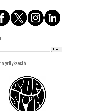
u
oa yrityksestä