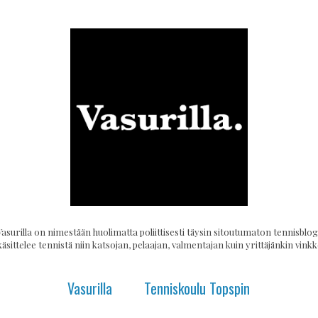
Vasurilla on nimestään huolimatta poliittisesti täysin sitoutumaton tennisblogi
käsittelee tennistä niin katsojan, pelaajan, valmentajan kuin yrittäjänkin vinkke
Vasurilla
Tenniskoulu Topspin