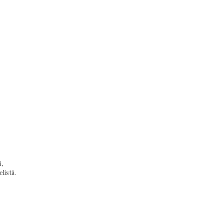
,
listä.