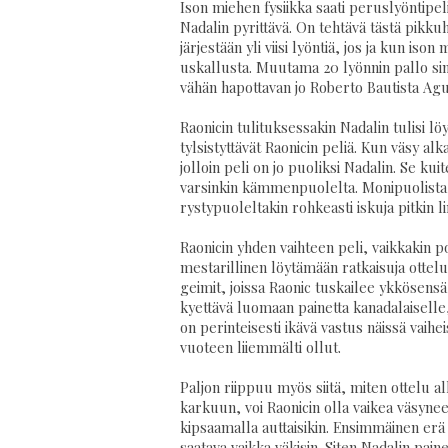
Ison miehen fysiikka saati peruslyöntipeli
Nadalin pyrittävä.
On tehtävä tästä pikkuhi
järjestään yli viisi lyöntiä, jos ja kun is
uskallusta. Muutama 20 lyönnin pallo sinn
vähän hapottavan jo Roberto Bautista Agu
Raonicin tulituksessakin Nadalin tulisi lö
tylsistyttävät Raonicin peliä. Kun väsy al
jolloin peli on jo puoliksi Nadalin. Se kui
varsinkin kämmenpuolelta. Monipuolista my
rystypuoleltakin rohkeasti iskuja pitkin li
Raonicin yhden vaihteen peli, vaikkakin p
mestarillinen löytämään ratkaisuja ottelu
geimit, joissa Raonic tuskailee ykkösensä 
kyettävä luomaan painetta kanadalaiselle
on perinteisesti ikävä vastus näissä vaihe
vuoteen liiemmälti ollut.
Paljon riippuu myös siitä, miten ottelu a
karkuun, voi Raonicin olla vaikea väsyne
kipsaamalla auttaisikin. Ensimmäinen erä o
saatava vaikka väkisin. Siten Nadalin pai