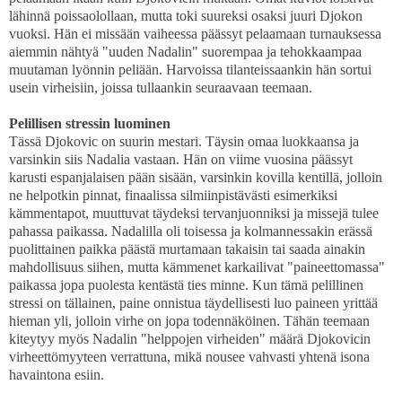
lähinnä poissaolollaan, mutta toki suureksi osaksi juuri Djokon
vuoksi. Hän ei missään vaiheessa päässyt pelaamaan turnauksessa
aiemmin nähtyä "uuden Nadalin" suorempaa ja tehokkaampaa
muutaman lyönnin peliään. Harvoissa tilanteissaankin hän sortui
usein virheisiin, joissa tullaankin seuraavaan teemaan.
Pelillisen stressin luominen
Tässä Djokovic on suurin mestari. Täysin omaa luokkaansa ja
varsinkin siis Nadalia vastaan. Hän on viime vuosina päässyt
karusti espanjalaisen pään sisään, varsinkin kovilla kentillä, jolloin
ne helpotkin pinnat, finaalissa silmiinpistävästi esimerkiksi
kämmentapot, muuttuvat täydeksi tervanjuonniksi ja missejä tulee
pahassa paikassa. Nadalilla oli toisessa ja kolmannessakin erässä
puolittainen paikka päästä murtamaan takaisin tai saada ainakin
mahdollisuus siihen, mutta kämmenet karkailivat "paineettomassa"
paikassa jopa puolesta kentästä ties minne. Kun tämä pelillinen
stressi on tällainen, paine onnistua täydellisesti luo paineen yrittää
hieman yli, jolloin virhe on jopa todennäköinen. Tähän teemaan
kiteytyy myös Nadalin "helppojen virheiden" määrä Djokovicin
virheettömyyteen verrattuna, mikä nousee vahvasti yhtenä isona
havaintona esiin.