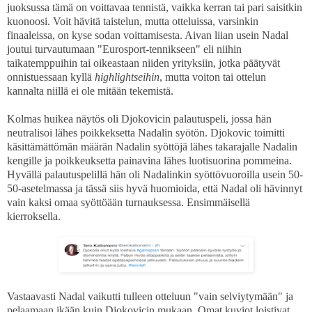
juoksussa tämä on voittavaa tennistä, vaikka kerran tai pari saisitkin
kuonoosi. Voit hävitä taistelun, mutta otteluissa, varsinkin
finaaleissa, on kyse sodan voittamisesta. Aivan liian usein Nadal
joutui turvautumaan "Eurosport-tennikseen" eli niihin
taikatemppuihin tai oikeastaan niiden yrityksiin, jotka päätyvät
onnistuessaan kyllä
highlightseihin
, mutta voiton tai ottelun
kannalta niillä ei ole mitään tekemistä.
Kolmas huikea näytös oli Djokovicin palautuspeli, jossa hän
neutralisoi lähes poikkeksetta Nadalin syötön. Djokovic toimitti
käsittämättömän määrän Nadalin syöttöjä lähes takarajalle Nadalin
kengille ja poikkeuksetta painavina lähes luotisuorina pommeina.
Hyvällä palautuspelillä hän oli Nadalinkin syöttövuoroilla usein 50-
50-asetelmassa ja tässä siis hyvä huomioida, että Nadal oli hävinnyt
vain kaksi omaa syöttöään turnauksessa. Ensimmäisellä
kierroksella.
Vastaavasti Nadal vaikutti tulleen otteluun "vain selviytymään" ja
pelaamaan ikään kuin Djokovicin mukaan. Omat kuviot loistivat