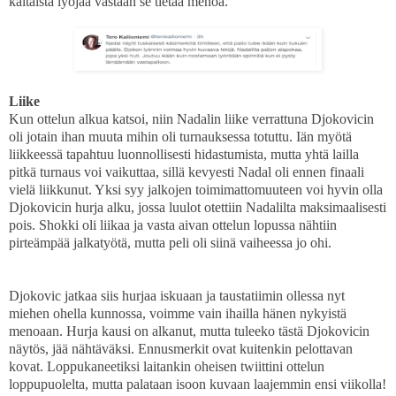
kaltaista lyöjää vastaan se tietää menoa.
Liike
Kun ottelun alkua katsoi, niin Nadalin liike verrattuna Djokovicin
oli jotain ihan muuta mihin oli turnauksessa totuttu. Iän myötä
liikkeessä tapahtuu luonnollisesti hidastumista, mutta yhtä lailla
pitkä turnaus voi vaikuttaa, sillä kevyesti Nadal oli ennen finaali
vielä liikkunut. Yksi syy jalkojen toimimattomuuteen voi hyvin olla
Djokovicin hurja alku, jossa luulot otettiin Nadalilta maksimaalisesti
pois. Shokki oli liikaa ja vasta aivan ottelun lopussa nähtiin
pirteämpää jalkatyötä, mutta peli oli siinä vaiheessa jo ohi.
Djokovic jatkaa siis hurjaa iskuaan ja taustatiimin ollessa nyt
miehen ohella kunnossa, voimme vain ihailla hänen nykyistä
menoaan. Hurja kausi on alkanut, mutta tuleeko tästä Djokovicin
näytös, jää nähtäväksi. Ennusmerkit ovat kuitenkin pelottavan
kovat. Loppukaneetiksi laitankin oheisen twiittini ottelun
loppupuolelta, mutta palataan isoon kuvaan laajemmin ensi viikolla!