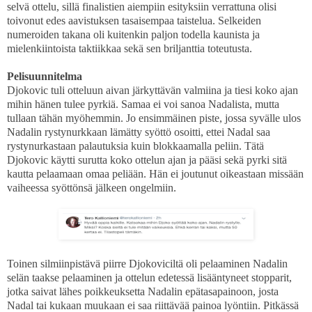
selvä ottelu, sillä finalistien aiempiin esityksiin verrattuna olisi
toivonut edes aavistuksen tasaisempaa taistelua. Selkeiden
numeroiden takana oli kuitenkin paljon todella kaunista ja
mielenkiintoista taktiikkaa sekä sen briljanttia toteutusta.
Pelisuunnitelma
Djokovic tuli otteluun aivan järkyttävän valmiina ja tiesi koko ajan
mihin hänen tulee pyrkiä. Samaa ei voi sanoa Nadalista, mutta
tullaan tähän myöhemmin. Jo ensimmäinen piste, jossa syvälle ulos
Nadalin rystynurkkaan lämätty syöttö osoitti, ettei Nadal saa
rystynurkastaan palautuksia kuin blokkaamalla peliin. Tätä
Djokovic käytti surutta koko ottelun ajan ja pääsi sekä pyrki sitä
kautta pelaamaan omaa peliään. Hän ei joutunut oikeastaan missään
vaiheessa syöttönsä jälkeen ongelmiin.
Toinen silmiinpistävä piirre Djokoviciltä oli pelaaminen Nadalin
selän taakse pelaaminen ja ottelun edetessä lisääntyneet stopparit,
jotka saivat lähes poikkeuksetta Nadalin epätasapainoon, josta
Nadal tai kukaan muukaan ei saa riittävää painoa lyöntiin. Pitkässä