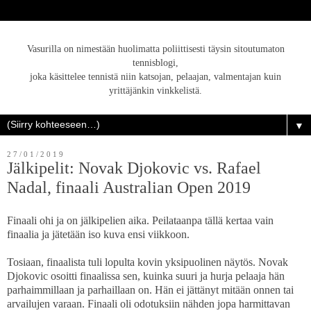
Vasurilla on nimestään huolimatta poliittisesti täysin sitoutumaton
tennisblogi,
joka käsittelee tennistä niin katsojan, pelaajan, valmentajan kuin
yrittäjänkin vinkkelistä.
▼
27/01/2019
Jälkipelit: Novak Djokovic vs. Rafael
Nadal, finaali Australian Open 2019
Finaali ohi ja on jälkipelien aika. Peilataanpa tällä kertaa vain
finaalia ja jätetään iso kuva ensi viikkoon.
Tosiaan, finaalista tuli lopulta kovin yksipuolinen näytös. Novak
Djokovic osoitti finaalissa sen, kuinka suuri ja hurja pelaaja hän
parhaimmillaan ja parhaillaan on. Hän ei jättänyt mitään onnen tai
arvailujen varaan. Finaali oli odotuksiin nähden jopa harmittavan