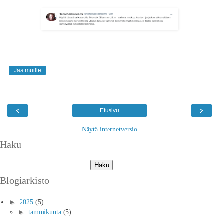
Jaa muille
‹
›
Etusivu
Näytä internetversio
Haku
Blogiarkisto
►
2025
(5)
►
tammikuuta
(5)