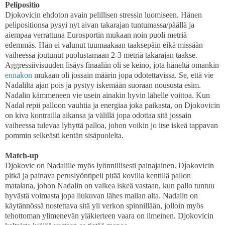
Pelipositio
Djokovicin ehdoton avain pelillisen stressin luomiseen. Hänen
pelipositionsa pysyi nyt aivan takarajan tuntumassa/päällä ja
aiempaa verrattuna Eurosportin mukaan noin puoli metriä
edemmäs. Hän ei valunut tuumaakaan taaksepäin eikä missään
vaiheessa joutunut puolustamaan 2-3 metriä takarajan taakse.
Aggressiivisuuden lisäys finaaliin oli se keino, jota häneltä omankin
ennakon
mukaan oli jossain määrin jopa odotettavissa. Se, että vie
Nadalilta ajan pois ja pystyy iskemään suoraan noususta esim.
Nadalin kämmeneen vie usein ainakin hyvin lähelle voittoa. Kun
Nadal repii palloon vauhtia ja energiaa joka paikasta, on Djokovicin
on kiva kontrailla aikansa ja välillä jopa odottaa sitä jossain
vaiheessa tulevaa lyhyttä palloa, johon voikin jo itse iskeä tappavan
pommin selkeästi kentän sisäpuolelta.
Match-up
Djokovic on Nadalille myös lyönnillisesti painajainen. Djokovicin
pitkä ja painava peruslyöntipeli pitää kovilla kentillä pallon
matalana, johon Nadalin on vaikea iskeä vastaan, kun pallo tuntuu
hyvästä voimasta jopa liukuvan lähes mailan alta. Nadalin on
käytännössä nostettava sitä yli verkon spinnillään, jolloin myös
tehottoman ylimenevän yläkierteen vaara on ilmeinen. Djokovicin