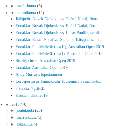
►
maaliskuuta
(3)
▼
tammikuuta
(12)
Jälkipelit: Novak Djokovic vs. Rafael Nadal, finaa...
Ennakko: Novak Djokovic vs. Rafael Nadal, finaali ...
Ennakko: Novak Djokovic vs. Lucas Pouille, semifin...
Ennakko: Rafael Nadal vs. Stefanos Tsitsipas, semi...
Ennakko: Puolivälierät (osa II), Australian Open 2019
Ennakko: Puolivälierät (osa I), Australian Open 2019
Reality check, Australian Open 2019
Ennakko: Australian Open 2019
Andy Murrayn lopettaminen
Eurosportin ja Tenniskoulu Topspinin / vasurilla-b...
7 vuotta, 7 päivää
Kausiennakko 2019
►
2018
(78)
►
joulukuuta
(25)
►
marraskuuta
(3)
►
lokakuuta
(4)