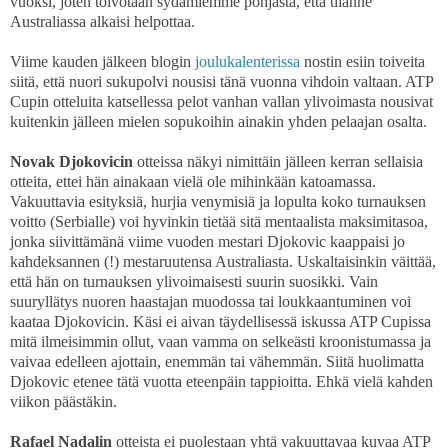
vuoksi, joten toivotaan sydämiemme pohjasta, että tilanne
Australiassa alkaisi helpottaa.
Viime kauden jälkeen blogin
joulukalenterissa
nostin esiin toiveita
siitä, että nuori sukupolvi nousisi tänä vuonna vihdoin valtaan. ATP
Cupin otteluita katsellessa pelot vanhan vallan ylivoimasta nousivat
kuitenkin jälleen mielen sopukoihin ainakin yhden pelaajan osalta.
Novak Djokovicin
otteissa näkyi nimittäin jälleen kerran sellaisia
otteita, ettei hän ainakaan vielä ole mihinkään katoamassa.
Vakuuttavia esityksiä, hurjia venymisiä ja lopulta koko turnauksen
voitto (Serbialle) voi hyvinkin tietää sitä mentaalista maksimitasoa,
jonka siivittämänä viime vuoden mestari Djokovic kaappaisi jo
kahdeksannen (!) mestaruutensa Australiasta. Uskaltaisinkin väittää,
että hän on turnauksen ylivoimaisesti suurin suosikki. Vain
suuryllätys nuoren haastajan muodossa tai loukkaantuminen voi
kaataa Djokovicin. Käsi ei aivan täydellisessä iskussa ATP Cupissa
mitä ilmeisimmin ollut, vaan vamma on selkeästi kroonistumassa ja
vaivaa edelleen ajottain, enemmän tai vähemmän. Siitä huolimatta
Djokovic etenee tätä vuotta eteenpäin tappioitta. Ehkä vielä kahden
viikon päästäkin.
Rafael Nadalin
otteista ei puolestaan yhtä vakuuttavaa kuvaa ATP