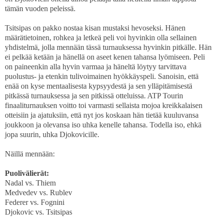
tämän vuoden peleissä.
Tsitsipas on pakko nostaa kisan mustaksi hevoseksi. Hänen
määrätietoinen, rohkea ja letkeä peli voi hyvinkin olla sellainen
yhdistelmä, jolla mennään tässä turnauksessa hyvinkin pitkälle. Hän
ei pelkää ketään ja hänellä on aseet kenen tahansa lyömiseen. Peli
on paineenkin alla hyvin varmaa ja häneltä löytyy tarvittava
puolustus- ja etenkin tulivoimainen hyökkäyspeli. Sanoisin, että
enää on kyse mentaalisesta kypsyydestä ja sen ylläpitämisestä
pitkässä turnauksessa ja sen pitkissä otteluissa. ATP Tourin
finaaliturnauksen voitto toi varmasti sellaista mojoa kreikkalaisen
otteisiin ja ajatuksiin, että nyt jos koskaan hän tietää kuuluvansa
joukkoon ja olevansa iso uhka kenelle tahansa. Todella iso, ehkä
jopa suurin, uhka Djokovicille.
Näillä mennään:
Puolivälierät:
Nadal vs. Thiem
Medvedev vs. Rublev
Federer vs. Fognini
Djokovic vs. Tsitsipas