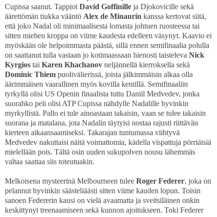
Cupissa saanut. Tappiot
David Goffinille
ja Djokovicille sekä
äärettömän tiukka vääntö
Alex de Minaurin
kanssa kertovat siitä,
että joko Nadal oli minimaalisesta lomasta johtuen ruosteessa tai
sitten miehen kroppa on viime kaudesta edelleen väsynyt. Kaavio ei
myöskään ole helpoimmasta päästä, sillä ennen semifinaalia polulla
on saattanut tulla vastaan jo kotimaassaan hienosti taisteleva
Nick
Kyrgios
tai
Karen Khachanov
neljännellä kierroksella sekä
Dominic Thiem
puolivälierissä, joista jälkimmäisin alkaa olla
äärimmäisen vaarallinen myös kovilla kentillä. Semifinaaliin
tyrkyllä olisi US Openin finaalista tuttu Daniil Medvedev, jonka
suorahko peli olisi ATP Cupissa nähdylle Nadalille hyvinkin
myrkyllistä. Pallo ei tule ainoastaan takaisin, vaan se tulee takaisin
suorana ja matalana, jota Nadalin täytyisi nostaa rajusti riittävän
kierteen aikaansaamiseksi. Takarajan tuntumassa viihtyvä
Medvedev nakuttaisi näitä voimattomia, kädella vispattuja pörriäisiä
mielellään pois. Tältä osin uuden sukupolven nousu lähemmäs
valtaa saattaa siis toteutuakin.
Melkoisena mysteerinä Melbourneen tulee
Roger Federer
, joka on
pelannut hyvinkin säästeliäästi sitten viime kauden lopun. Toisin
sanoen Federerin kausi on vielä avaamatta ja sveitsiläinen onkin
keskittynyt treenaamiseen sekä kunnon ajoitukseen. Toki Federer