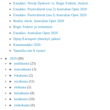
Ennakko: Novak Djokovic vs. Roger Federer, Austral...
Ennakko: Puolivälierät (osa 2) Australian Open 2020
Ennakko: Puolivälierät (osa I) Australian Open 2020
Reality check, Australian Open 2020
Roger Federer ja veitsenterä
Ennakko: Australian Open 2020
Dplay/Eurosport-yhteistyö jatkuu!
Kausiennakko 2020
Vasurilla.com 8 vuotta!
►
2019
(89)
►
joulukuuta
(25)
►
marraskuuta
(3)
►
lokakuuta
(2)
►
syyskuuta
(11)
►
elokuuta
(5)
►
heinäkuuta
(8)
►
kesäkuuta
(10)
►
toukokuuta
(6)