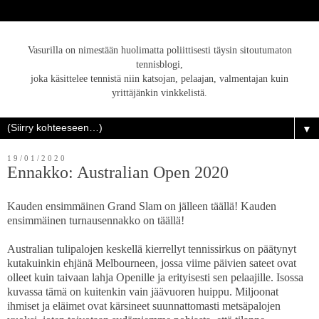
Vasurilla on nimestään huolimatta poliittisesti täysin sitoutumaton
tennisblogi,
joka käsittelee tennistä niin katsojan, pelaajan, valmentajan kuin
yrittäjänkin vinkkelistä.
▼
19/01/2020
Ennakko: Australian Open 2020
Kauden ensimmäinen Grand Slam on jälleen täällä! Kauden
ensimmäinen turnausennakko on täällä!
Australian tulipalojen keskellä kierrellyt tennissirkus on päätynyt
kutakuinkin ehjänä Melbourneen, jossa viime päivien sateet ovat
olleet kuin taivaan lahja Openille ja erityisesti sen pelaajille. Isossa
kuvassa tämä on kuitenkin vain jäävuoren huippu. Miljoonat
ihmiset ja eläimet ovat kärsineet suunnattomasti metsäpalojen