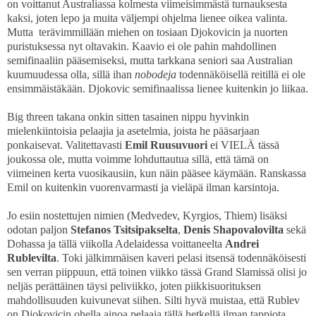
on voittanut Australiassa kolmesta viimeisimmästä turnauksesta
kaksi, joten lepo ja muita väljempi ohjelma lienee oikea valinta.
Mutta terävimmillään miehen on tosiaan Djokovicin ja nuorten
puristuksessa nyt oltavakin. Kaavio ei ole pahin mahdollinen
semifinaaliin pääsemiseksi, mutta tarkkana seniori saa Australian
kuumuudessa olla, sillä ihan
nobodeja
todennäköisellä reitillä ei ole
ensimmäistäkään. Djokovic semifinaalissa lienee kuitenkin jo liikaa.
Big threen takana onkin sitten tasainen nippu hyvinkin
mielenkiintoisia pelaajia ja asetelmia, joista he pääsarjaan
ponkaisevat. Valitettavasti
Emil Ruusuvuori
ei VIELÄ tässä
joukossa ole, mutta voimme lohduttautua sillä, että tämä on
viimeinen kerta vuosikausiin, kun näin pääsee käymään. Ranskassa
Emil on kuitenkin vuorenvarmasti ja vieläpä ilman karsintoja.
Jo esiin nostettujen nimien (Medvedev, Kyrgios, Thiem) lisäksi
odotan paljon
Stefanos Tsitsipakselta
,
Denis Shapovalovilta
sekä
Dohassa ja tällä viikolla Adelaidessa voittaneelta
Andrei
Rublevilta
. Toki jälkimmäisen kaveri pelasi itsensä todennäköisesti
sen verran piippuun, että toinen viikko tässä Grand Slamissä olisi jo
neljäs perättäinen täysi peliviikko, joten piikkisuorituksen
mahdollisuuden kuivunevat siihen. Silti hyvä muistaa, että Rublev
on Djokovicin ohella ainoa pelaaja tällä hetkellä ilman tappiota