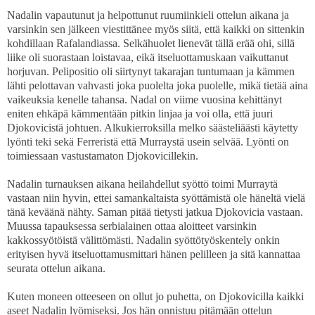
Nadalin vapautunut ja helpottunut ruumiinkieli ottelun aikana ja
varsinkin sen jälkeen viestittänee myös siitä, että kaikki on sittenkin
kohdillaan Rafalandiassa. Selkähuolet lienevät tällä erää ohi, sillä
liike oli suorastaan loistavaa, eikä itseluottamuskaan vaikuttanut
horjuvan. Pelipositio oli siirtynyt takarajan tuntumaan ja kämmen
lähti pelottavan vahvasti joka puolelta joka puolelle, mikä tietää aina
vaikeuksia kenelle tahansa. Nadal on viime vuosina kehittänyt
eniten ehkäpä kämmentään pitkin linjaa ja voi olla, että juuri
Djokovicistä johtuen. Alkukierroksilla melko säästeliäästi käytetty
lyönti teki sekä Ferreristä että Murraystä usein selvää. Lyönti on
toimiessaan vastustamaton Djokovicillekin.
Nadalin turnauksen aikana heilahdellut syöttö toimi Murraytä
vastaan niin hyvin, ettei samankaltaista syöttämistä ole häneltä vielä
tänä keväänä nähty. Saman pitää tietysti jatkua Djokovicia vastaan.
Muussa tapauksessa serbialainen ottaa aloitteet varsinkin
kakkossyötöistä välittömästi. Nadalin syöttötyöskentely onkin
erityisen hyvä itseluottamusmittari hänen pelilleen ja sitä kannattaa
seurata ottelun aikana.
Kuten moneen otteeseen on ollut jo puhetta, on Djokovicilla kaikki
aseet Nadalin lyömiseksi. Jos hän onnistuu pitämään ottelun