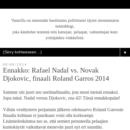
Vasurilla on nimestään huolimatta poliittisesti täysin sitoutumaton
tennisblogi,
joka käsittelee tennistä niin katsojan, pelaajan, valmentajan kuin
yrittäjänkin vinkkelistä.
▼
08/06/2014
Ennakko: Rafael Nadal vs. Novak
Djokovic, finaali Roland Garros 2014
Saimme siis juuri sen unelmafinaalin, jota moni meistä ennakoi.
Jopa minä. Nadal versus Djokovic, osa 42! Tässä ennakkopalat!
Vähän vesittyneen perjantain jälkeen odotusarvo Roland Garrosin
finaalia kohtaan ei juurikaan voisi olla korkeampi.
Lisämielenkiintoa tuo se, että semien perusteella pelaajien
kuntokäyrät vaikuttavat menevän juuri nyt eri suuntiin.