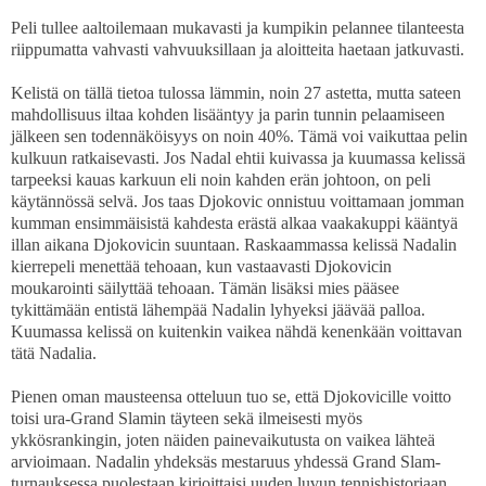
Peli tullee aaltoilemaan mukavasti ja kumpikin pelannee tilanteesta
riippumatta vahvasti vahvuuksillaan ja aloitteita haetaan jatkuvasti.
Kelistä on tällä tietoa tulossa lämmin, noin 27 astetta, mutta sateen
mahdollisuus iltaa kohden lisääntyy ja parin tunnin pelaamiseen
jälkeen sen todennäköisyys on noin 40%. Tämä voi vaikuttaa pelin
kulkuun ratkaisevasti. Jos Nadal ehtii kuivassa ja kuumassa kelissä
tarpeeksi kauas karkuun eli noin kahden erän johtoon, on peli
käytännössä selvä. Jos taas Djokovic onnistuu voittamaan jomman
kumman ensimmäisistä kahdesta erästä alkaa vaakakuppi kääntyä
illan aikana Djokovicin suuntaan. Raskaammassa kelissä Nadalin
kierrepeli menettää tehoaan, kun vastaavasti Djokovicin
moukarointi säilyttää tehoaan. Tämän lisäksi mies pääsee
tykittämään entistä lähempää Nadalin lyhyeksi jäävää palloa.
Kuumassa kelissä on kuitenkin vaikea nähdä kenenkään voittavan
tätä Nadalia.
Pienen oman mausteensa otteluun tuo se, että Djokovicille voitto
toisi ura-Grand Slamin täyteen sekä ilmeisesti myös
ykkösrankingin, joten näiden painevaikutusta on vaikea lähteä
arvioimaan. Nadalin yhdeksäs mestaruus yhdessä Grand Slam-
turnauksessa puolestaan kirjoittaisi uuden luvun tennishistoriaan