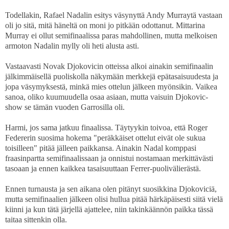
Todellakin, Rafael Nadalin esitys väsynyttä Andy Murraytä vastaan
oli jo sitä, mitä häneltä on moni jo pitkään odottanut. Mittarina
Murray ei ollut semifinaalissa paras mahdollinen, mutta melkoisen
armoton Nadalin mylly oli heti alusta asti.
Vastaavasti Novak Djokovicin otteissa alkoi ainakin semifinaalin
jälkimmäisellä puoliskolla näkymään merkkejä epätasaisuudesta ja
jopa väsymyksestä, minkä mies ottelun jälkeen myönsikin. Vaikea
sanoa, oliko kuumuudella osaa asiaan, mutta vaisuin Djokovic-
show se tämän vuoden Garrosilla oli.
Harmi, jos sama jatkuu finaalissa. Täytyykin toivoa, että Roger
Federerin suosima hokema "peräkkäiset ottelut eivät ole sukua
toisilleen" pitää jälleen paikkansa. Ainakin Nadal komppasi
fraasinpartta semifinaalissaan ja onnistui nostamaan merkittävästi
tasoaan ja ennen kaikkea tasaisuuttaan Ferrer-puolivälierästä.
Ennen turnausta ja sen aikana olen pitänyt suosikkina Djokoviciä,
mutta semifinaalien jälkeen olisi hullua pitää härkäpäisesti siitä vielä
kiinni ja kun tätä järjellä ajattelee, niin takinkäännön paikka tässä
taitaa sittenkin olla.