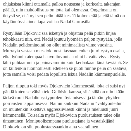
ohjaksista kiinni ottamalla palloa noususta ja korkealta takarajan
päältä, niin mahdollisuus on totta kai olemassa. Ongelmana on
tietysti se, että nyt sen pelin pitää kestää kolme erää ja että tämä on
käytännössä ainoa tapa voittaa Nadal Garrosilla.
Rystyllään Djokovic saa iskettyä ja ohjattua peliä pitkin linjaa
tehokkaasti niin, että Nadal joutuu lyömään paljon rystyään, jolla
Nadalin pelidominointi on ollut minimaalista viime vuosina.
Murrayta vastaan mies toki nosti tasoaan eniten juuri rystyn osalta,
eikä lyönnin aiempaa haavoittuvuuttaa ollut havaittavissa. Rysty
lähti puhtaammin ja painavammin kuin kertaakaan tänä keväänä. Se
on kuitenkin luonnollisesti edelleen se puoli minne peliä on saatava,
jotta samalla voisi pedata lopullista iskua Nadalin kämmenpuolelle.
Paljon riippuu toki myös Djokovicin kämmenestä, joka ei saisi nyt
pätkiä kuten se vähän teki Gulbisin kanssa, sillä sillä on niin ikään
tärkeä rooli Nadalin rystypuolen löytämisessä ja tämän lyhyiden
pörriäisten tappamisessa. Näihin kaikkiin Nadalin "välilyönteihin"
on muutenkin iskettävä aggressiivisesti kiinni ja mieluusti juuri
kämmenellä. Toisaalta myös Djokovicin puolustuksen tulee olla
timanttinen. Monipuolisempana puolustajana ja vastaiskijänä
Djokovic on silti puolustaessaankin aina vaarallinen.