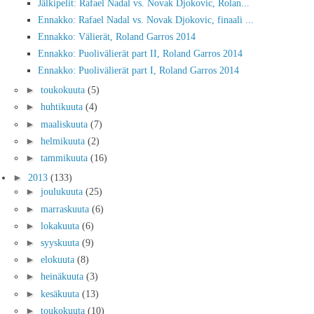
Jälkipelit: Rafael Nadal vs. Novak Djokovic, Rolan...
Ennakko: Rafael Nadal vs. Novak Djokovic, finaali ...
Ennakko: Välierät, Roland Garros 2014
Ennakko: Puolivälierät part II, Roland Garros 2014
Ennakko: Puolivälierät part I, Roland Garros 2014
►
toukokuuta
(5)
►
huhtikuuta
(4)
►
maaliskuuta
(7)
►
helmikuuta
(2)
►
tammikuuta
(16)
►
2013
(133)
►
joulukuuta
(25)
►
marraskuuta
(6)
►
lokakuuta
(6)
►
syyskuuta
(9)
►
elokuuta
(8)
►
heinäkuuta
(3)
►
kesäkuuta
(13)
►
toukokuuta
(10)