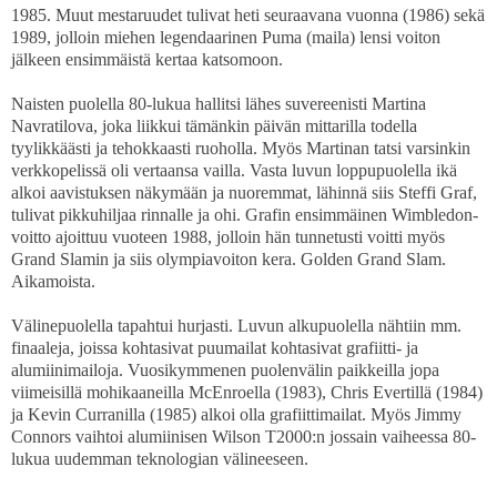
1985. Muut mestaruudet tulivat heti seuraavana vuonna (1986) sekä
1989, jolloin miehen legendaarinen Puma (maila) lensi voiton
jälkeen ensimmäistä kertaa katsomoon.
Naisten puolella 80-lukua hallitsi lähes suvereenisti Martina
Navratilova, joka liikkui tämänkin päivän mittarilla todella
tyylikkäästi ja tehokkaasti ruoholla. Myös Martinan tatsi varsinkin
verkkopelissä oli vertaansa vailla. Vasta luvun loppupuolella ikä
alkoi aavistuksen näkymään ja nuoremmat, lähinnä siis Steffi Graf,
tulivat pikkuhiljaa rinnalle ja ohi. Grafin ensimmäinen Wimbledon-
voitto ajoittuu vuoteen 1988, jolloin hän tunnetusti voitti myös
Grand Slamin ja siis olympiavoiton kera. Golden Grand Slam.
Aikamoista.
Välinepuolella tapahtui hurjasti. Luvun alkupuolella nähtiin mm.
finaaleja, joissa kohtasivat puumailat kohtasivat grafiitti- ja
alumiinimailoja. Vuosikymmenen puolenvälin paikkeilla jopa
viimeisillä mohikaaneilla McEnroella (1983), Chris Evertillä (1984)
ja Kevin Curranilla (1985) alkoi olla grafiittimailat. Myös Jimmy
Connors vaihtoi alumiinisen Wilson T2000:n jossain vaiheessa 80-
lukua uudemman teknologian välineeseen.