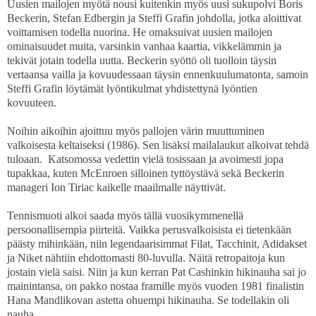
Uusien mailojen myötä nousi kuitenkin myös uusi sukupolvi Boris
Beckerin, Stefan Edbergin ja Steffi Grafin johdolla, jotka aloittivat
voittamisen todella nuorina. He omaksuivat uusien mailojen
ominaisuudet muita, varsinkin vanhaa kaartia, vikkelämmin ja
tekivät jotain todella uutta. Beckerin syöttö oli tuolloin täysin
vertaansa vailla ja kovuudessaan täysin ennenkuulumatonta, samoin
Steffi Grafin löytämät lyöntikulmat yhdistettynä lyöntien
kovuuteen.
Noihin aikoihin ajoittuu myös pallojen värin muuttuminen
valkoisesta keltaiseksi (1986). Sen lisäksi mailalaukut alkoivat tehdä
tuloaan. Katsomossa vedettin vielä tosissaan ja avoimesti jopa
tupakkaa, kuten McEnroen silloinen tyttöystävä sekä Beckerin
manageri Ion Tiriac kaikelle maailmalle näyttivät.
Tennismuoti alkoi saada myös tällä vuosikymmenellä
persoonallisempia piirteitä. Vaikka perusvalkoisista ei tietenkään
päästy mihinkään, niin legendaarisimmat Filat, Tacchinit, Adidakset
ja Niket nähtiin ehdottomasti 80-luvulla. Näitä retropaitoja kun
jostain vielä saisi. Niin ja kun kerran Pat Cashinkin hikinauha sai jo
mainintansa, on pakko nostaa framille myös vuoden 1981 finalistin
Hana Mandlikovan astetta ohuempi hikinauha. Se todellakin oli
nauha.