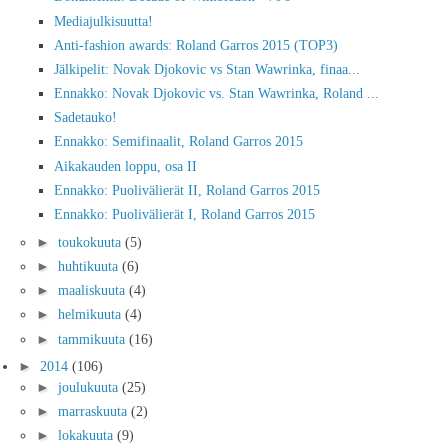
Mediajulkisuutta!
Anti-fashion awards: Roland Garros 2015 (TOP3)
Jälkipelit: Novak Djokovic vs Stan Wawrinka, finaa...
Ennakko: Novak Djokovic vs. Stan Wawrinka, Roland ...
Sadetauko!
Ennakko: Semifinaalit, Roland Garros 2015
Aikakauden loppu, osa II
Ennakko: Puolivälierät II, Roland Garros 2015
Ennakko: Puolivälierät I, Roland Garros 2015
►
toukokuuta
(5)
►
huhtikuuta
(6)
►
maaliskuuta
(4)
►
helmikuuta
(4)
►
tammikuuta
(16)
►
2014
(106)
►
joulukuuta
(25)
►
marraskuuta
(2)
►
lokakuuta
(9)