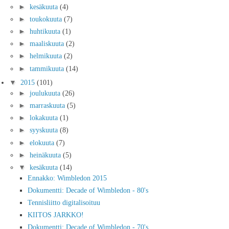
►
kesäkuuta
(4)
►
toukokuuta
(7)
►
huhtikuuta
(1)
►
maaliskuuta
(2)
►
helmikuuta
(2)
►
tammikuuta
(14)
▼
2015
(101)
►
joulukuuta
(26)
►
marraskuuta
(5)
►
lokakuuta
(1)
►
syyskuuta
(8)
►
elokuuta
(7)
►
heinäkuuta
(5)
▼
kesäkuuta
(14)
Ennakko: Wimbledon 2015
Dokumentti: Decade of Wimbledon - 80's
Tennisliitto digitalisoituu
KIITOS JARKKO!
Dokumentti: Decade of Wimbledon - 70's