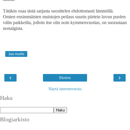
Tätäkin osaa tästä sarjasta suosittelen ehdottomasti lämmöllä.
Omien ensimmäisten muistojen peilaus suurin piirtein luvun puolen
välin paikkeilta, jolloin itse olin noin kymmenvuotias, on suorastaan
nostalgista.
Jaa muille
‹
›
Etusivu
Näytä internetversio
Haku
Blogiarkisto