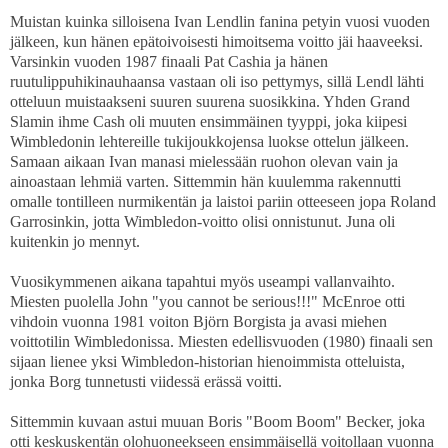
Muistan kuinka silloisena Ivan Lendlin fanina petyin vuosi vuoden
jälkeen, kun hänen epätoivoisesti himoitsema voitto jäi haaveeksi.
Varsinkin vuoden 1987 finaali Pat Cashia ja hänen
ruutulippuhikinauhaansa vastaan oli iso pettymys, sillä Lendl lähti
otteluun muistaakseni suuren suurena suosikkina. Yhden Grand
Slamin ihme Cash oli muuten ensimmäinen tyyppi, joka kiipesi
Wimbledonin lehtereille tukijoukkojensa luokse ottelun jälkeen.
Samaan aikaan Ivan manasi mielessään ruohon olevan vain ja
ainoastaan lehmiä varten. Sittemmin hän kuulemma rakennutti
omalle tontilleen nurmikentän ja laistoi pariin otteeseen jopa Roland
Garrosinkin, jotta Wimbledon-voitto olisi onnistunut. Juna oli
kuitenkin jo mennyt.
Vuosikymmenen aikana tapahtui myös useampi vallanvaihto.
Miesten puolella John "you cannot be serious!!!" McEnroe otti
vihdoin vuonna 1981 voiton Björn Borgista ja avasi miehen
voittotilin Wimbledonissa. Miesten edellisvuoden (1980) finaali sen
sijaan lienee yksi Wimbledon-historian hienoimmista otteluista,
jonka Borg tunnetusti viidessä erässä voitti.
Sittemmin kuvaan astui muuan Boris "Boom Boom" Becker, joka
otti keskuskentän olohuoneekseen ensimmäisellä voitollaan vuonna