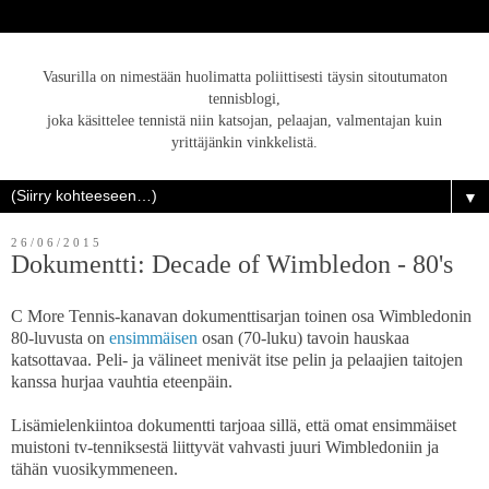
Vasurilla on nimestään huolimatta poliittisesti täysin sitoutumaton
tennisblogi,
joka käsittelee tennistä niin katsojan, pelaajan, valmentajan kuin
yrittäjänkin vinkkelistä.
▼
26/06/2015
Dokumentti: Decade of Wimbledon - 80's
C More Tennis-kanavan dokumenttisarjan toinen osa Wimbledonin
80-luvusta on
ensimmäisen
osan (70-luku) tavoin hauskaa
katsottavaa. Peli- ja välineet menivät itse pelin ja pelaajien taitojen
kanssa hurjaa vauhtia eteenpäin.
Lisämielenkiintoa dokumentti tarjoaa sillä, että omat ensimmäiset
muistoni tv-tenniksestä liittyvät vahvasti juuri Wimbledoniin ja
tähän vuosikymmeneen.