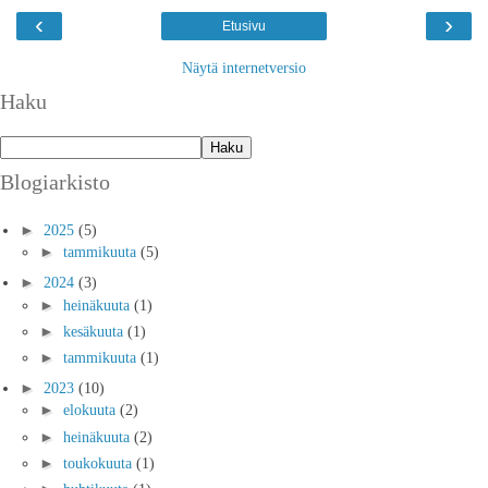
‹
›
Etusivu
Näytä internetversio
Haku
Blogiarkisto
►
2025
(5)
►
tammikuuta
(5)
►
2024
(3)
►
heinäkuuta
(1)
►
kesäkuuta
(1)
►
tammikuuta
(1)
►
2023
(10)
►
elokuuta
(2)
►
heinäkuuta
(2)
►
toukokuuta
(1)