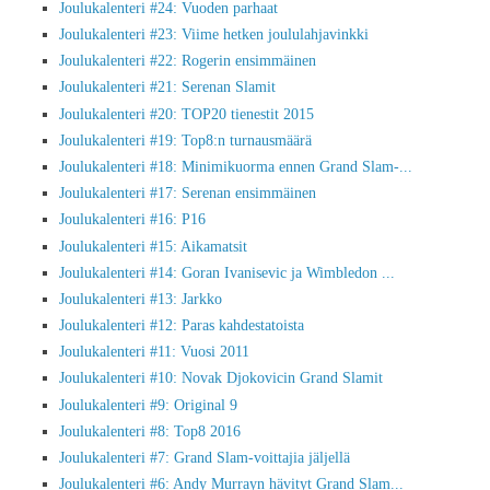
Joulukalenteri #24: Vuoden parhaat
Joulukalenteri #23: Viime hetken joululahjavinkki
Joulukalenteri #22: Rogerin ensimmäinen
Joulukalenteri #21: Serenan Slamit
Joulukalenteri #20: TOP20 tienestit 2015
Joulukalenteri #19: Top8:n turnausmäärä
Joulukalenteri #18: Minimikuorma ennen Grand Slam-...
Joulukalenteri #17: Serenan ensimmäinen
Joulukalenteri #16: P16
Joulukalenteri #15: Aikamatsit
Joulukalenteri #14: Goran Ivanisevic ja Wimbledon ...
Joulukalenteri #13: Jarkko
Joulukalenteri #12: Paras kahdestatoista
Joulukalenteri #11: Vuosi 2011
Joulukalenteri #10: Novak Djokovicin Grand Slamit
Joulukalenteri #9: Original 9
Joulukalenteri #8: Top8 2016
Joulukalenteri #7: Grand Slam-voittajia jäljellä
Joulukalenteri #6: Andy Murrayn hävityt Grand Slam...