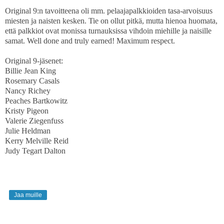
Original 9:n tavoitteena oli mm. pelaajapalkkioiden tasa-arvoisuus
miesten ja naisten kesken. Tie on ollut pitkä, mutta hienoa huomata,
että palkkiot ovat monissa turnauksissa vihdoin miehille ja naisille
samat. Well done and truly earned! Maximum respect.
Original 9-jäsenet:
Billie Jean King
Rosemary Casals
Nancy Richey
Peaches Bartkowitz
Kristy Pigeon
Valerie Ziegenfuss
Julie Heldman
Kerry Melville Reid
Judy Tegart Dalton
Jaa muille