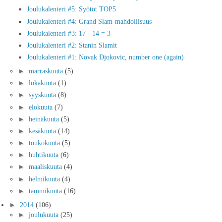
Joulukalenteri #5: Syötöt TOP5
Joulukalenteri #4: Grand Slam-mahdollisuus
Joulukalenteri #3: 17 - 14 = 3
Joulukalenteri #2: Stanin Slamit
Joulukalenteri #1: Novak Djokovic, number one (again)
►
marraskuuta
(5)
►
lokakuuta
(1)
►
syyskuuta
(8)
►
elokuuta
(7)
►
heinäkuuta
(5)
►
kesäkuuta
(14)
►
toukokuuta
(5)
►
huhtikuuta
(6)
►
maaliskuuta
(4)
►
helmikuuta
(4)
►
tammikuuta
(16)
►
2014
(106)
►
joulukuuta
(25)