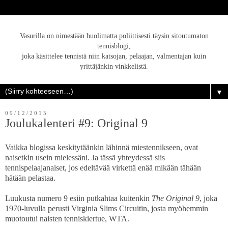
Vasurilla on nimestään huolimatta poliittisesti täysin sitoutumaton
tennisblogi,
joka käsittelee tennistä niin katsojan, pelaajan, valmentajan kuin
yrittäjänkin vinkkelistä.
▼
09/12/2015
Joulukalenteri #9: Original 9
Vaikka blogissa keskitytäänkin lähinnä miestennikseen, ovat
naisetkin usein mielessäni. Ja tässä yhteydessä siis
tennispelaajanaiset, jos edeltävää virkettä enää mikään tähään
hätään pelastaa.
Luukusta numero 9 esiin putkahtaa kuitenkin
The Original 9
, joka
1970-luvulla perusti Virginia Slims Circuitin, josta myöhemmin
muotoutui naisten tenniskiertue, WTA.