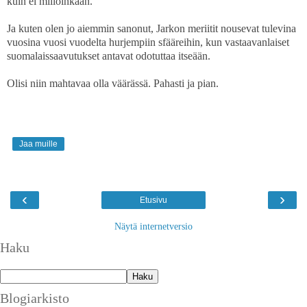
kuin ei milloinkaan.
Ja kuten olen jo aiemmin sanonut, Jarkon meriitit nousevat tulevina
vuosina vuosi vuodelta hurjempiin sfääreihin, kun vastaavanlaiset
suomalaissaavutukset antavat odotuttaa itseään.
Olisi niin mahtavaa olla väärässä. Pahasti ja pian.
Jaa muille
‹
›
Etusivu
Näytä internetversio
Haku
Blogiarkisto