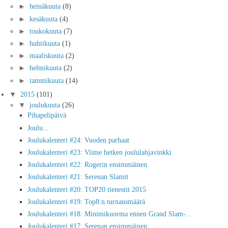
►
heinäkuuta
(8)
►
kesäkuuta
(4)
►
toukokuuta
(7)
►
huhtikuuta
(1)
►
maaliskuuta
(2)
►
helmikuuta
(2)
►
tammikuuta
(14)
▼
2015
(101)
▼
joulukuuta
(26)
Pihapelipäivä
Joulu...
Joulukalenteri #24: Vuoden parhaat
Joulukalenteri #23: Viime hetken joululahjavinkki
Joulukalenteri #22: Rogerin ensimmäinen
Joulukalenteri #21: Serenan Slamit
Joulukalenteri #20: TOP20 tienestit 2015
Joulukalenteri #19: Top8:n turnausmäärä
Joulukalenteri #18: Minimikuorma ennen Grand Slam-...
Joulukalenteri #17: Serenan ensimmäinen