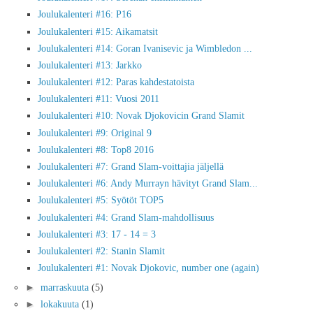
Joulukalenteri #16: P16
Joulukalenteri #15: Aikamatsit
Joulukalenteri #14: Goran Ivanisevic ja Wimbledon ...
Joulukalenteri #13: Jarkko
Joulukalenteri #12: Paras kahdestatoista
Joulukalenteri #11: Vuosi 2011
Joulukalenteri #10: Novak Djokovicin Grand Slamit
Joulukalenteri #9: Original 9
Joulukalenteri #8: Top8 2016
Joulukalenteri #7: Grand Slam-voittajia jäljellä
Joulukalenteri #6: Andy Murrayn hävityt Grand Slam...
Joulukalenteri #5: Syötöt TOP5
Joulukalenteri #4: Grand Slam-mahdollisuus
Joulukalenteri #3: 17 - 14 = 3
Joulukalenteri #2: Stanin Slamit
Joulukalenteri #1: Novak Djokovic, number one (again)
►
marraskuuta
(5)
►
lokakuuta
(1)