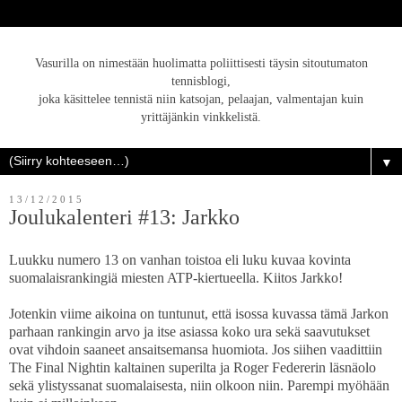
Vasurilla on nimestään huolimatta poliittisesti täysin sitoutumaton
tennisblogi,
joka käsittelee tennistä niin katsojan, pelaajan, valmentajan kuin
yrittäjänkin vinkkelistä.
▼
13/12/2015
Joulukalenteri #13: Jarkko
Luukku numero 13 on vanhan toistoa eli luku kuvaa kovinta
suomalaisrankingiä miesten ATP-kiertueella. Kiitos Jarkko!
Jotenkin viime aikoina on tuntunut, että isossa kuvassa tämä Jarkon
parhaan rankingin arvo ja itse asiassa koko ura sekä saavutukset
ovat vihdoin saaneet ansaitsemansa huomiota. Jos siihen vaadittiin
The Final Nightin kaltainen superilta ja Roger Federerin läsnäolo
sekä ylistyssanat suomalaisesta, niin olkoon niin. Parempi myöhään