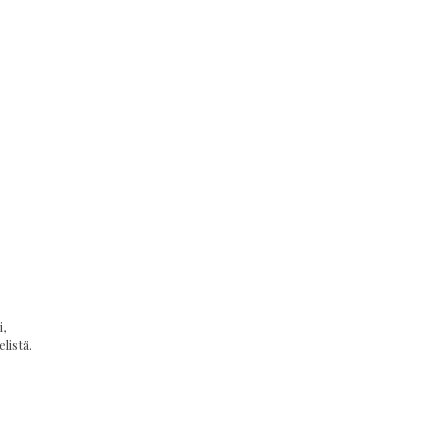
,
listä.