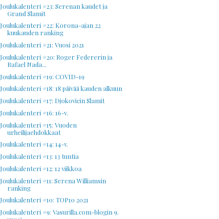
Joulukalenteri #23: Serenan kaudet ja
Grand Slamit
Joulukalenteri #22: Korona-ajan 22
kuukauden ranking
Joulukalenteri #21: Vuosi 2021
Joulukalenteri #20: Roger Federerin ja
Rafael Nada...
Joulukalenteri #19: COVID-19
Joulukalenteri #18: 18 päivää kauden alkuun
Joulukalenteri #17: Djokovicin Slamit
Joulukalenteri #16: 16-v.
Joulukalenteri #15: Vuoden
urheilijaehdokkaat
Joulukalenteri #14: 14-v.
Joulukalenteri #13: 13 tuntia
Joulukalenteri #12: 12 viikkoa
Joulukalenteri #11: Serena Williamsin
ranking
Joulukalenteri #10: TOP10 2021
Joulukalenteri #9: Vasurilla.com-blogin 9.