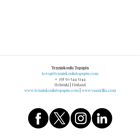
Tenniskoulu Topspin
tero@tenniskoulutopspin.com
+ 358 50 544 5144
Helsinki | Finland
www.tenniskoulutopspin.com
|
www.vasurilla.com