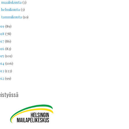
maaliskuuta
(3)
►
helmikuuta
(3)
►
tammikuuta
(10)
►
019
(89)
018
(78)
017
(86)
016
(82)
015
(101)
014
(106)
013
(133)
012
(99)
istyössä