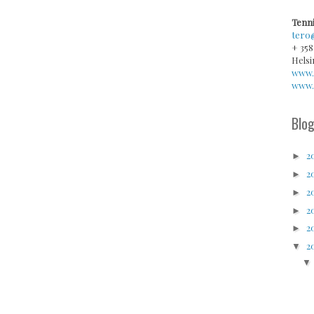
Tenni
tero
+ 358
Helsi
www.
www.v
Blog
2
►
2
►
2
►
2
►
2
►
2
▼