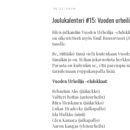
15/12/2020
Joulukalenteri #15: Vuoden urheil
Eilen julkaistiin Vuoden Urheilija -ehdok
on oikeutetusti myös Emil Ruusuvuori (A
tasolle.
Se, riittääkö tämä vielä kuitenkaan Vuoden
tämäkin jo on. Ei ihan jokavuotista herk
Parasta on kuitenkin se, että parempia nä
tarjoilemaan roppakaupalla lisää.
Vuoden Urheilija -ehdokkaat:
Sebastian Aho (jääkiekko)
Valtteri Bottas (autourheilu)
Miro Heiskanen (jääkiekko)
Lukas Hradecky (jalkapallo)
Ida Hulkko (uinti)
Glen Kamara (jalkapallo)
Aaron Kangas (yleisurheilu)