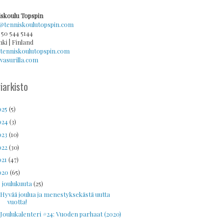
skoulu Topspin
@tenniskoulutopspin.com
 50 544 5144
nki | Finland
tenniskoulutopspin.com
asurilla.com
iarkisto
025
(5)
024
(3)
023
(10)
022
(30)
021
(47)
020
(65)
joulukuuta
(25)
▼
Hyvää joulua ja menestyksekästä uutta
vuotta!
Joulukalenteri #24: Vuoden parhaat (2020)