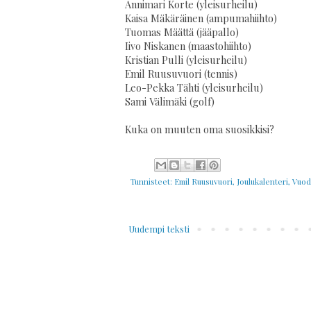
Annimari Korte (yleisurheilu)
Kaisa Mäkäräinen (ampumahiihto)
Tuomas Määttä (jääpallo)
Iivo Niskanen (maastohiihto)
Kristian Pulli (yleisurheilu)
Emil Ruusuvuori (tennis)
Leo-Pekka Tähti (yleisurheilu)
Sami Välimäki (golf)
Kuka on muuten oma suosikkisi?
Tunnisteet:
Emil Ruusuvuori
,
Joulukalenteri
,
Vuode
Uudempi teksti