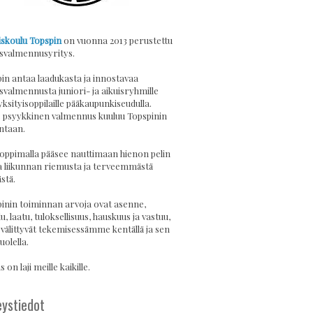
skoulu Topspin
on vuonna 2013 perustettu
svalmennusyritys.
in antaa laadukasta ja innostavaa
svalmennusta juniori- ja aikuisryhmille
yksityisoppilaille pääkaupunkiseudulla.
psyykkinen valmennus kuuluu Topspinin
ntaan.
 oppimalla pääsee nauttimaan hienon pelin
a liikunnan riemusta ja terveemmästä
stä.
inin toiminnan arvoja ovat asenne,
u, laatu, tuloksellisuus, hauskuus ja vastuu,
 välittyvät tekemisessämme kentällä ja sen
uolella.
 on laji meille kaikille.
ystiedot