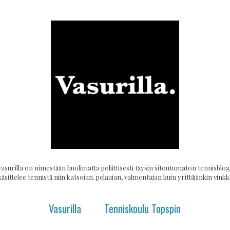
Vasurilla on nimestään huolimatta poliittisesti täysin sitoutumaton tennisblogi
käsittelee tennistä niin katsojan, pelaajan, valmentajan kuin yrittäjänkin vinkke
Vasurilla
Tenniskoulu Topspin