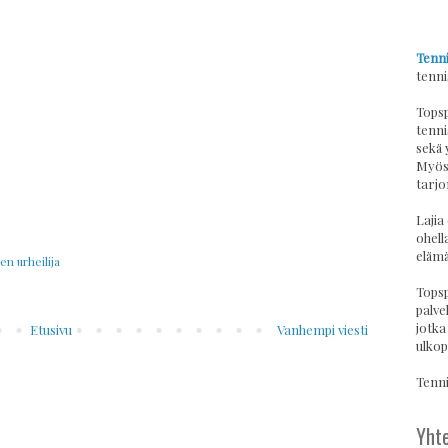
Tenni
tenni
Topsp
tenni
sekä 
Myös 
tarjo
Lajia
ohell
elämä
n urheilija
Topsp
palvel
jotka
Etusivu
Vanhempi viesti
ulkop
Tennis
Yhte