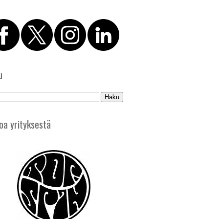
u
oa yrityksestä