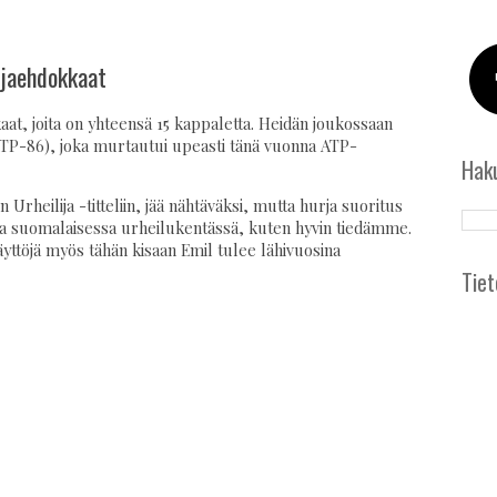
ijaehdokkaat
kaat, joita on yhteensä 15 kappaletta. Heidän joukossaan
TP-86), joka murtautui upeasti tänä vuonna ATP-
Hak
 Urheilija -titteliin, jää nähtäväksi, mutta hurja suoritus
kua suomalaisessa urheilukentässä, kuten hyvin tiedämme.
yttöjä myös tähän kisaan Emil tulee lähivuosina
Tiet