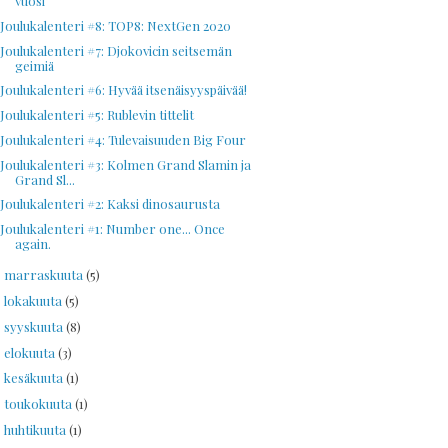
vuosi
Joulukalenteri #8: TOP8: NextGen 2020
Joulukalenteri #7: Djokovicin seitsemän
geimiä
Joulukalenteri #6: Hyvää itsenäisyyspäivää!
Joulukalenteri #5: Rublevin tittelit
Joulukalenteri #4: Tulevaisuuden Big Four
Joulukalenteri #3: Kolmen Grand Slamin ja
Grand Sl...
Joulukalenteri #2: Kaksi dinosaurusta
Joulukalenteri #1: Number one... Once
again.
marraskuuta
(5)
►
lokakuuta
(5)
►
syyskuuta
(8)
►
elokuuta
(3)
►
kesäkuuta
(1)
►
toukokuuta
(1)
►
huhtikuuta
(1)
►