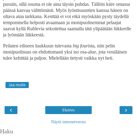
pussiin, sillä osuma ei ole aina täysin puhdas. Tällöin kiire omassa
päässä kasvaa välittömästi. Myös lyöntisuuntien kanssa hänen on
oltava aina tarkkana. Kenttää ei voi eikä myöskään pysty täydellä
tempomisella helposti avaamaan ja monipuolisemmat pelaajat
saavat kyllä Rublevia sekoitettua saamalla tätä ylipäätään liikkeelle
ja lyömään liikkeestä.
Peilaten eiliseen luukkuun tulevasta
big four
ista, niin pelin
monipuolisuus on ehdottomasti yksi iso osa-alue, jota venäläisen
tulee kehittää ja paljon. Mielellään tietysti vaikka nyt heti.
Jaa muille
‹
›
Etusivu
Näytä internetversio
Haku