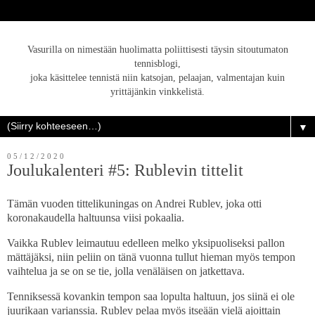
Vasurilla on nimestään huolimatta poliittisesti täysin sitoutumaton
tennisblogi,
joka käsittelee tennistä niin katsojan, pelaajan, valmentajan kuin
yrittäjänkin vinkkelistä.
▼
05/12/2020
Joulukalenteri #5: Rublevin tittelit
Tämän vuoden tittelikuningas on Andrei Rublev, joka otti
koronakaudella haltuunsa viisi pokaalia.
Vaikka Rublev leimautuu edelleen melko yksipuoliseksi pallon
mättäjäksi, niin peliin on tänä vuonna tullut hieman myös tempon
vaihtelua ja se on se tie, jolla venäläisen on jatkettava.
Tenniksessä kovankin tempon saa lopulta haltuun, jos siinä ei ole
juurikaan varianssia. Rublev pelaa myös itseään vielä ajoittain