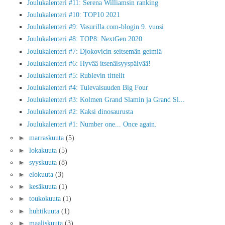
Joulukalenteri #11: Serena Williamsin ranking
Joulukalenteri #10: TOP10 2021
Joulukalenteri #9: Vasurilla.com-blogin 9. vuosi
Joulukalenteri #8: TOP8: NextGen 2020
Joulukalenteri #7: Djokovicin seitsemän geimiä
Joulukalenteri #6: Hyvää itsenäisyyspäivää!
Joulukalenteri #5: Rublevin tittelit
Joulukalenteri #4: Tulevaisuuden Big Four
Joulukalenteri #3: Kolmen Grand Slamin ja Grand Sl...
Joulukalenteri #2: Kaksi dinosaurusta
Joulukalenteri #1: Number one... Once again.
►
marraskuuta
(5)
►
lokakuuta
(5)
►
syyskuuta
(8)
►
elokuuta
(3)
►
kesäkuuta
(1)
►
toukokuuta
(1)
►
huhtikuuta
(1)
►
maaliskuuta
(3)