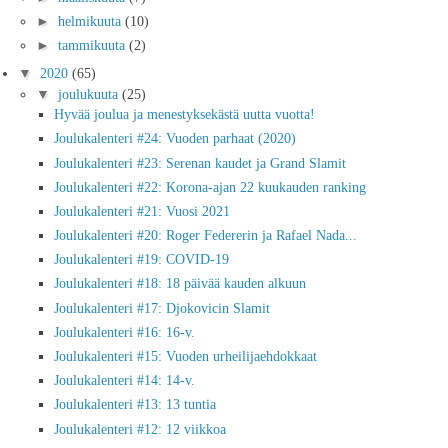
►
helmikuuta
(10)
►
tammikuuta
(2)
▼
2020
(65)
▼
joulukuuta
(25)
Hyvää joulua ja menestyksekästä uutta vuotta!
Joulukalenteri #24: Vuoden parhaat (2020)
Joulukalenteri #23: Serenan kaudet ja Grand Slamit
Joulukalenteri #22: Korona-ajan 22 kuukauden ranking
Joulukalenteri #21: Vuosi 2021
Joulukalenteri #20: Roger Federerin ja Rafael Nada...
Joulukalenteri #19: COVID-19
Joulukalenteri #18: 18 päivää kauden alkuun
Joulukalenteri #17: Djokovicin Slamit
Joulukalenteri #16: 16-v.
Joulukalenteri #15: Vuoden urheilijaehdokkaat
Joulukalenteri #14: 14-v.
Joulukalenteri #13: 13 tuntia
Joulukalenteri #12: 12 viikkoa