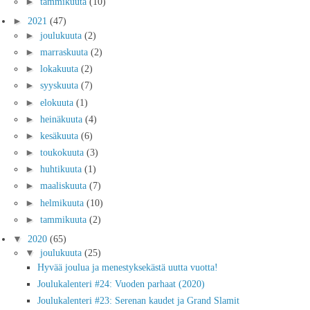
►
tammikuuta
(10)
►
2021
(47)
►
joulukuuta
(2)
►
marraskuuta
(2)
►
lokakuuta
(2)
►
syyskuuta
(7)
►
elokuuta
(1)
►
heinäkuuta
(4)
►
kesäkuuta
(6)
►
toukokuuta
(3)
►
huhtikuuta
(1)
►
maaliskuuta
(7)
►
helmikuuta
(10)
►
tammikuuta
(2)
▼
2020
(65)
▼
joulukuuta
(25)
Hyvää joulua ja menestyksekästä uutta vuotta!
Joulukalenteri #24: Vuoden parhaat (2020)
Joulukalenteri #23: Serenan kaudet ja Grand Slamit