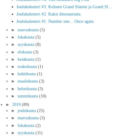
Joulukalenteri #3: Kolmen Grand Slamin ja Grand Sl...
Joulukalenteri #2: Kaksi dinosaurusta
Joulukalenteri #1: Number one... Once again.
►
marraskuuta
(5)
►
lokakuuta
(5)
►
syyskuuta
(8)
►
elokuuta
(3)
►
kesäkuuta
(1)
►
toukokuuta
(1)
►
huhtikuuta
(1)
►
maaliskuuta
(3)
►
helmikuuta
(3)
►
tammikuuta
(10)
►
2019
(89)
►
joulukuuta
(25)
►
marraskuuta
(3)
►
lokakuuta
(2)
►
syyskuuta
(11)