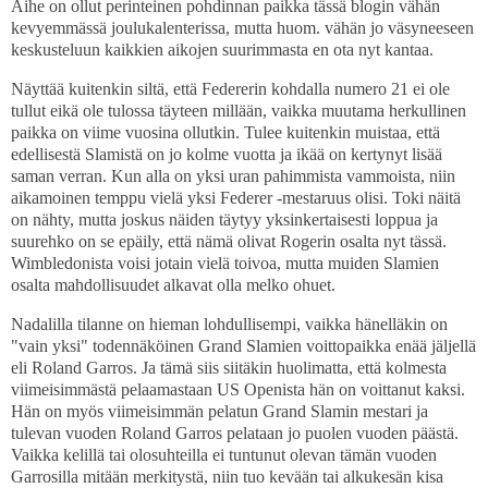
Aihe on ollut perinteinen pohdinnan paikka tässä blogin vähän
kevyemmässä joulukalenterissa, mutta huom. vähän jo väsyneeseen
keskusteluun kaikkien aikojen suurimmasta en ota nyt kantaa.
Näyttää kuitenkin siltä, että Federerin kohdalla numero 21 ei ole
tullut eikä ole tulossa täyteen millään, vaikka muutama herkullinen
paikka on viime vuosina ollutkin. Tulee kuitenkin muistaa, että
edellisestä Slamistä on jo kolme vuotta ja ikää on kertynyt lisää
saman verran. Kun alla on yksi uran pahimmista vammoista, niin
aikamoinen temppu vielä yksi Federer -mestaruus olisi. Toki näitä
on nähty, mutta joskus näiden täytyy yksinkertaisesti loppua ja
suurehko on se epäily, että nämä olivat Rogerin osalta nyt tässä.
Wimbledonista voisi jotain vielä toivoa, mutta muiden Slamien
osalta mahdollisuudet alkavat olla melko ohuet.
Nadalilla tilanne on hieman lohdullisempi, vaikka hänelläkin on
"vain yksi" todennäköinen Grand Slamien voittopaikka enää jäljellä
eli Roland Garros. Ja tämä siis siitäkin huolimatta, että kolmesta
viimeisimmästä pelaamastaan US Openista hän on voittanut kaksi.
Hän on myös viimeisimmän pelatun Grand Slamin mestari ja
tulevan vuoden Roland Garros pelataan jo puolen vuoden päästä.
Vaikka kelillä tai olosuhteilla ei tuntunut olevan tämän vuoden
Garrosilla mitään merkitystä, niin tuo kevään tai alkukesän kisa