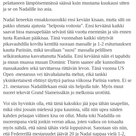
pelattaneen lämpöisemmässä säässä kuin muutama kuukausi sitten
ja se on Nadalille iso asia.
Nadal lieneekin ennakkosuosikki ensi kevään kisaan, mutta silti on
pakko uhmata ajatusta "helposta voitosta". Ensi keväänä kaikki
saavat hioa massapeliään selvästi tätä vuotta enemmän ja siis ennen
tuota Ranskan pääkisaa. Tänä vuonnahan kaikki siirtyivät
pikavauhdilla kovilta kentiltä suoraan massalle ja 1-2 esiturnauksen
kautta Pariisiin, mikä tavallaan "suosi" massalla pelillisen
selkärankansa kasvattanutta Nadalia. Ensi keväänä näin ei tapahdu
ja muun muassa muuan Dominic Thiem saanee alle kunnollisen
massakauden sekä tarvittaessa riittävän levon. Tänä vuonna US
Open -mestaruus vei itävaltalaiselta mehut, eikä tankki
yksinkertaisesti ehtinyt täyttyä parissa viikossa Pariisia varten. Ei se
21. mestaruus Nadalillekaan enää siis helpolla tule. Myös muut
nuoret tekevät Grand Slameissäkin jo melkoisia urotöitä.
Voi siis hyvinkin olla, että tämä kaksikko jää jopa tähän tasapeliin,
mikä olisi jossain mielessä jopa kaunista, sillä niin upea näiden
kahden pelaajan välinen kisa on ollut. Mutta toki Nadalilla on
nuorempana vielä jonkin verran aikaa, joten vaikea on toisaalta
myös nähdä, että nämä tähän vielä loppuisivat. Sanotaan siis niin,
että Federerillä mestaruudet jäävät 20 ja Nadal nappaa vielä 1-2,