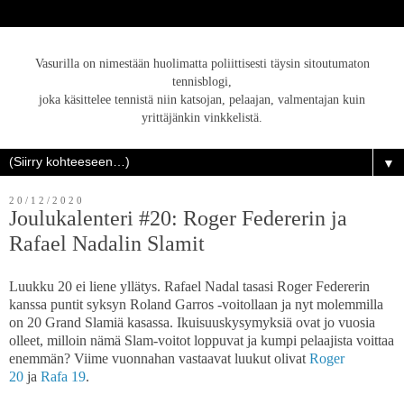
Vasurilla on nimestään huolimatta poliittisesti täysin sitoutumaton
tennisblogi,
joka käsittelee tennistä niin katsojan, pelaajan, valmentajan kuin
yrittäjänkin vinkkelistä.
▼
20/12/2020
Joulukalenteri #20: Roger Federerin ja
Rafael Nadalin Slamit
Luukku 20 ei liene yllätys. Rafael Nadal tasasi Roger Federerin
kanssa puntit syksyn Roland Garros -voitollaan ja nyt molemmilla
on 20 Grand Slamiä kasassa. Ikuisuuskysymyksiä ovat jo vuosia
olleet, milloin nämä Slam-voitot loppuvat ja kumpi pelaajista voittaa
enemmän? Viime vuonnahan vastaavat luukut olivat
Roger
20
ja
Rafa 19
.