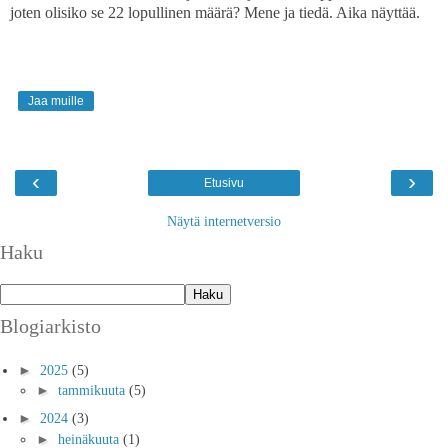
joten olisiko se 22 lopullinen määrä? Mene ja tiedä. Aika näyttää.
Jaa muille
‹
›
Etusivu
Näytä internetversio
Haku
Blogiarkisto
►
2025
(5)
►
tammikuuta
(5)
►
2024
(3)
►
heinäkuuta
(1)