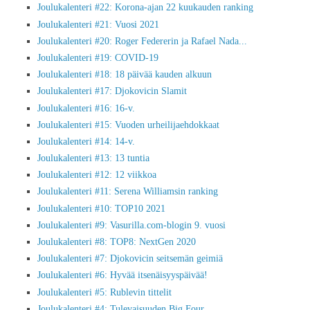
Joulukalenteri #22: Korona-ajan 22 kuukauden ranking
Joulukalenteri #21: Vuosi 2021
Joulukalenteri #20: Roger Federerin ja Rafael Nada...
Joulukalenteri #19: COVID-19
Joulukalenteri #18: 18 päivää kauden alkuun
Joulukalenteri #17: Djokovicin Slamit
Joulukalenteri #16: 16-v.
Joulukalenteri #15: Vuoden urheilijaehdokkaat
Joulukalenteri #14: 14-v.
Joulukalenteri #13: 13 tuntia
Joulukalenteri #12: 12 viikkoa
Joulukalenteri #11: Serena Williamsin ranking
Joulukalenteri #10: TOP10 2021
Joulukalenteri #9: Vasurilla.com-blogin 9. vuosi
Joulukalenteri #8: TOP8: NextGen 2020
Joulukalenteri #7: Djokovicin seitsemän geimiä
Joulukalenteri #6: Hyvää itsenäisyyspäivää!
Joulukalenteri #5: Rublevin tittelit
Joulukalenteri #4: Tulevaisuuden Big Four