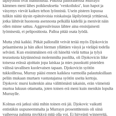
läpilyönnit ovat mahdollisia. Pitkissä palloralleissa Murrayn
kämmen meni lähes poikkeuksetta ’venkoiluksi’, kun hapot ja
väsymys vievät kaiken tehon lyönnistä. Usein pisteen lopussa
tulikin näitä täysin epätoivoisia roiskaisuja läpilyöntejä yrittäessä,
jotka lähtivät huonosta asennosta pelkällä kädellä ja menivät näin
ollen minne sattuu. Aggressiivisuus lähtee aina ensisijaisesti
lyömisestä, ei pelipositiosta. Palloa pitää osata lyödä.
Mutta yhtä kaikki. Pitkät pallorallit veivät terää myös Djokovicin
pelaamisesta ja hän alkoi hieman yllättäen väsyä ja vieläpä todella
selvästi. Kun ensimmäinen erä oli häneltä vielä tuttua ja tylyä
teurastusta käytännössä molemmilta puolilta, oli Djokovicin liike
toisessa erässä ajoittain jopa laiskaa ja mies puuskutti pisteiden
välissä tavallisen kuolevaisen tapaan. Djokovicin syötön
tukkoillessa, Murray pääsi ennen kaikkea varmoilla palautuksillaan
peliin mukaan murtaen vastustajansa syötön useita kertoja.
Djokovic mursi kuitenkin aina välittömästi takaisin, erän viimeistä
murtoa lukuun ottamatta, joten toinen erä meni kuin menikin lopulta
Murraylle.
Kolmas erä jatkui siitä mihin toinen erä jäi. Djokovic vaikutti
entistäkin uupuneemmalta ja Murrayn prosenttitennis oli siinä
vaiheessa pahinta myrkkyä mitä olla voi. Ei hirveästi winnereitä,