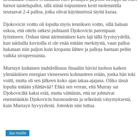
hienot taistelupallot, sillä niistä toipuminen kesti molemmilla
seuraavat 2-4 palloa, jotka olivat käytännössä täyttä kuraa.
Djokovicin voitto oli lopulta myös tenniksen voitto, sillä haluan
uskoa, että ottelu ratkesi puhtaasti Djokovicin parempaan
lyömiseen. Onhan tämä äärimmäisen karu laji tällä fyysisyydellä,
kun taktisilla kuvioilla ei ole enää mitään merkitystä, vaan palloa
hakataan niin paljon kuin kropasta lähtee ja palloja haetaan peliin
vaikka sivupressuista.
Murrayn kultainen mahdollisuus finaaliin hävisi tuohon kaiken
ylimääräisen energian vieneeseen kolmanteen erään, jonka hän toki
voitti, mutta oli sen jälkeen koko ajan takaa-ajajana. Oliko tässä
lopulta mitään yllättävää? Ehkä sen verran, että Murray sai
Djokoviciltä kaksi erää, mutta väittäisin, että ne johtuivat
enemmänkin Djokovicin huonoudesta ja selkeästä väsymyksestä,
kuin Murrayn hyvyydestä. Jotenkin niin tuttua.
Jaa muille