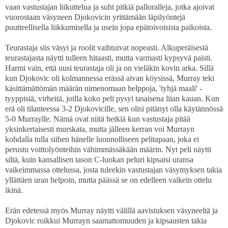
vaan vastustajan liikuttelua ja suht pitkiä palloralleja, jotka ajoivat
vuorostaan väsyneen Djokovicin yrittämään läpilyöntejä
puutteellisella liikkumisella ja usein jopa epätoivoisista paikoista.
Teurastaja siis väsyi ja roolit vaihtuivat nopeasti. Alkuperäisestä
teurastajasta näytti tulleen hitaasti, mutta varmasti kypsyvä paisti.
Harmi vain, että uusi teurastaja oli ja on vieläkin kovin arka. Sillä
kun Djokovic oli kolmannessa erässä aivan köysissä, Murray teki
käsittämättömän määrän nimenomaan helppoja, 'tyhjä maali' -
tyyppisiä, virheitä, joilla koko peli pysyi tasaisena liian kauan. Kun
erä oli tilanteessa 3-2 Djokovicille, sen olisi pitänyt olla käytännössä
5-0 Murraylle. Nämä ovat niitä hetkiä kun vastustaja pitää
yksinkertaisesti murskata, mutta jälleen kerran voi Murrayn
kohdalla tulla siihen hänelle luonnolliseen pelitapaan, joka ei
perustu voittolyönteihin vähimmässäkään määrin. Nyt peli näytti
siltä, kuin kansallisen tason C-luokan peluri kipsaisi uransa
vaikeimmassa ottelussa, josta tuleekin vastustajan väsymyksen takia
yllättäen uran helpoin, mutta päässä se on edelleen vaikein ottelu
ikinä.
Erän edetessä myös Murray näytti välillä aavistuksen väsyneeltä ja
Djokovic roikkui Murrayn saamattomuuden ja kipsausten takia