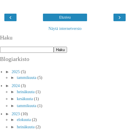
‹
›
Etusivu
Näytä internetversio
Haku
Blogiarkisto
►
2025
(5)
►
tammikuuta
(5)
►
2024
(3)
►
heinäkuuta
(1)
►
kesäkuuta
(1)
►
tammikuuta
(1)
►
2023
(10)
►
elokuuta
(2)
►
heinäkuuta
(2)