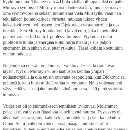
hyvin mukana. Tilanteessa 5-4 Djokovicilla oli jopa kaksi eräpalloa
Murrayn syötöissä! Murray mursi tilanteessa 5-5, mutta seuraava
oma syöttövuoro ei sekään tuonut erää vielä Murraylle, vaan hän
teki jälleen kolme karkeaa virhettä, mukaan lukien yhden
kaksoisvirheen, pohjustaen tien Djokovicin vastamurrolle ja tie-
breakiin. Sen Murray lopulta voitti ja vei erän, joka hänen olisi
pitänyt voittaa 6-0 tai 6-1 puolessa tunnissa. Nyt erään meni
puolitoista tuntia ja energiaa kului hurja määrä ja siis paljon
enemmän kuin siihen olisi pitänyt kulua. Tässä kohdin koettiinkin
ottelun ratkaisu.
Neljännessä erässä nimittäin osat vaihtuivat vielä kerran aivan
täysin. Nyt oli Murrayn vuoro laahustaa kenttää ympäri
nollaenergialla ja olla täysin ottavana osapuolena, kun Djokovic sai
peliinsä jostain hurjasti lisää virtaa ja rentoutta. Näin voitetaan erä
väsyneeltä vastustajalta juurikin siinä puolessa, eikä puolessatoista
tunnissa.
Viides erä oli jo enimmäkseen tenniksen irvikuvaa. Molemmat
pelaajat olivat täysin finaalissa ja peli täyttä puuroa. Fyysisyys oli
tässä vaiheessa syönyt kaiken loiston ottelusta ja vaikka pelattiin
Grand Slam -välierän viidettä erää, maagisuudesta ei ollut
tietoakaan. Siihen ei auttanut edes pelaajien järjetön tsemppi tai edes