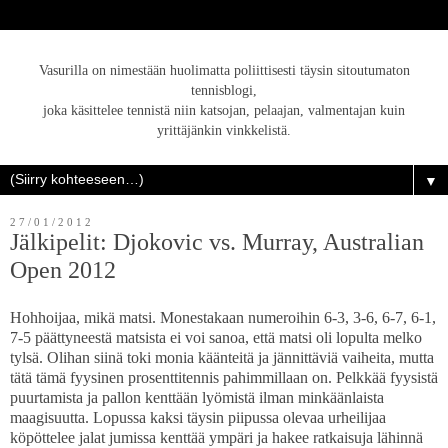
Vasurilla on nimestään huolimatta poliittisesti täysin sitoutumaton
tennisblogi,
joka käsittelee tennistä niin katsojan, pelaajan, valmentajan kuin
yrittäjänkin vinkkelistä.
▼
27/01/2012
Jälkipelit: Djokovic vs. Murray, Australian
Open 2012
Hohhoijaa, mikä matsi. Monestakaan numeroihin 6-3, 3-6, 6-7, 6-1,
7-5 päättyneestä matsista ei voi sanoa, että matsi oli lopulta melko
tylsä. Olihan siinä toki monia käänteitä ja jännittäviä vaiheita, mutta
tätä tämä fyysinen prosenttitennis pahimmillaan on. Pelkkää fyysistä
puurtamista ja pallon kenttään lyömistä ilman minkäänlaista
maagisuutta. Lopussa kaksi täysin piipussa olevaa urheilijaa
köpöttelee jalat jumissa kenttää ympäri ja hakee ratkaisuja lähinnä