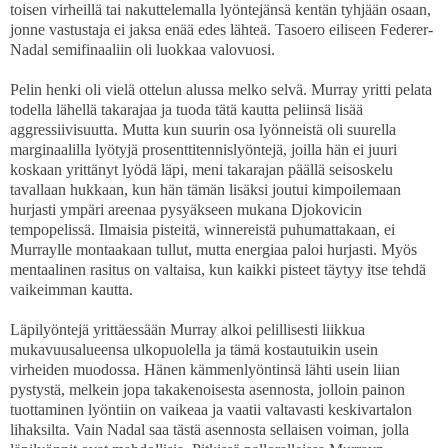
toisen virheillä tai nakuttelemalla lyöntejänsä kentän tyhjään osaan,
jonne vastustaja ei jaksa enää edes lähteä. Tasoero eiliseen Federer-
Nadal semifinaaliin oli luokkaa valovuosi.
Pelin henki oli vielä ottelun alussa melko selvä. Murray yritti pelata
todella lähellä takarajaa ja tuoda tätä kautta peliinsä lisää
aggressiivisuutta. Mutta kun suurin osa lyönneistä oli suurella
marginaalilla lyötyjä prosenttitennislyöntejä, joilla hän ei juuri
koskaan yrittänyt lyödä läpi, meni takarajan päällä seisoskelu
tavallaan hukkaan, kun hän tämän lisäksi joutui kimpoilemaan
hurjasti ympäri areenaa pysyäkseen mukana Djokovicin
tempopelissä. Ilmaisia pisteitä, winnereistä puhumattakaan, ei
Murraylle montaakaan tullut, mutta energiaa paloi hurjasti. Myös
mentaalinen rasitus on valtaisa, kun kaikki pisteet täytyy itse tehdä
vaikeimman kautta.
Läpilyöntejä yrittäessään Murray alkoi pelillisesti liikkua
mukavuusalueensa ulkopuolella ja tämä kostautuikin usein
virheiden muodossa. Hänen kämmenlyöntinsä lähti usein liian
pystystä, melkein jopa takakenoisesta asennosta, jolloin painon
tuottaminen lyöntiin on vaikeaa ja vaatii valtavasti keskivartalon
lihaksilta. Vain Nadal saa tästä asennosta sellaisen voiman, jolla