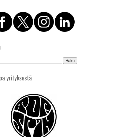
u
oa yrityksestä