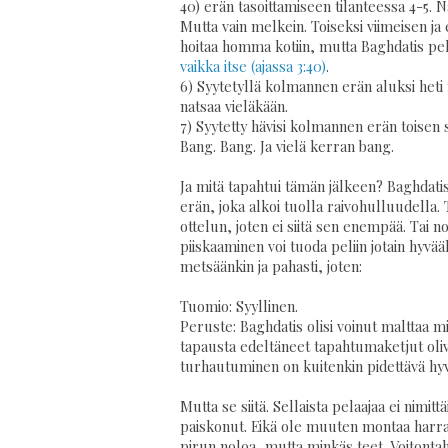
40) erän tasoittamiseen tilanteessa 4-5. N
Mutta vain melkein. Toiseksi viimeisen ja
hoitaa homma kotiin, mutta Baghdatis pela
vaikka itse (ajassa 3:40)
.
6) Syytetyllä kolmannen erän aluksi heti
natsaa vieläkään.
7) Syytetty hävisi kolmannen erän toisen 
Bang. Bang. Ja vielä kerran bang.
Ja mitä tapahtui tämän jälkeen? Baghdatis
erän, joka alkoi tuolla raivohulluudella.
ottelun, joten ei siitä sen enempää. Tai n
piiskaaminen voi tuoda peliin jotain hyvää
metsäänkin ja pahasti, joten:
Tuomio: Syyllinen.
Peruste: Baghdatis olisi voinut malttaa m
tapausta edeltäneet tapahtumaketjut oliv
turhautuminen on kuitenkin pidettävä hyvie
Mutta se siitä. Sellaista pelaajaa ei nimit
paiskonut. Eikä ole muuten montaa harra
pirun noloa, mutta minkäs teet. Voitontah