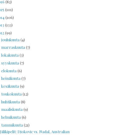
016
(82)
015
(101)
014
(106)
013
(133)
012
(99)
joulukuuta
(4)
►
marraskuuta
(7)
►
lokakuuta
(3)
►
syyskuuta
(7)
►
elokuuta
(6)
►
heinäkuuta
(7)
►
kesäkuuta
(9)
►
toukokuuta
(12)
►
huhtikuuta
(8)
►
maaliskuuta
(9)
►
helmikuuta
(6)
►
tammikuuta
(21)
▼
Jälikipelit: Djokovic vs. Nadal, Australian