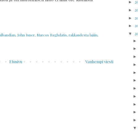
2
►
2
►
2
►
2
►
2
▼
albandian
,
John Isner
,
Marcos Baghdatis
,
rakkaudesta lajiin
,
Etusivu
Vanhempi viesti