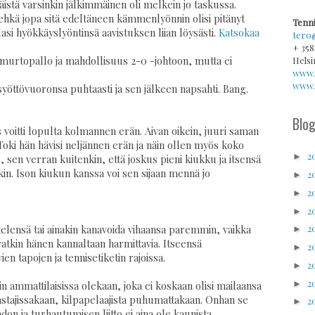
äistä varsinkin jälkimmäinen oli melkein jo taskussa.
 ehkä jopa sitä edeltäneen kämmenlyönnin olisi pitänyt
Tenni
si hyökkäyslyöntinsä aavistuksen liian löysästi.
Katsokaa
tero
+ 358
Helsi
 murtopallo ja mahdollisuus 2-0 -johtoon, mutta ei
www.
www.v
syöttövuoronsa puhtaasti ja sen jälkeen napsahti. Bang.
Blog
 voitti lopulta kolmannen erän. Aivan oikein, juuri saman
 Toki hän hävisi neljännen erän ja näin ollen myös koko
2
►
o, sen verran kuitenkin, että joskus pieni kiukku ja itsensä
kin. Ison kiukun kanssa voi sen sijaan mennä jo
2
►
2
►
2
►
2
ielensä tai ainakin kanavoida vihaansa paremmin, vaikka
►
atkin hänen kannaltaan harmittavia. Itseensä
2
►
n tapojen ja tennisetiketin rajoissa.
2
►
2
►
täin ammattilaisissa olekaan, joka ei koskaan olisi mailaansa
stajissakaan, kilpapelaajista puhumattakaan. Onhan se
2
►
don ja turhautumisen liitto ei aina ole kaunista