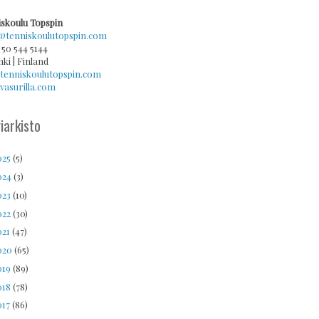
skoulu Topspin
@tenniskoulutopspin.com
 50 544 5144
nki | Finland
tenniskoulutopspin.com
asurilla.com
iarkisto
025
(5)
024
(3)
023
(10)
022
(30)
021
(47)
020
(65)
019
(89)
018
(78)
017
(86)