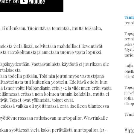
Tenni
tenni
. Ei ollenkaan. Tuomittavaa toimintaa, mutta toisaalta,
Topsp
tenni
sekä 
iestä vielä lisää, selvitetään mahdolliset lieventävät
Myös 
istä raivokohtausta ja annetaan tuomio vasta lopuksi.
tarjo
mapäisyydestään. Vastaavanlaista käytöstä ei juurikaan ole
Lajia
talaisesta.
ohell
aan todella pitkään. Toki niin joutui myös vastustajana
elämä
ltaottelusta tuli kuitenkin yöottelu. Edeltävä ottelu kun
Topsp
ssa Isner voitti Nalbandianin erin 3-2 ja viidennen erän vasta
palvel
 neljännessä erässä noin kolmen tunnin kohdalla, mutta ei
jotka
ivät. Toiset ovat yöihmisiä, toiset eivät.
ulkop
eakissä vaikka oli syöttämässä erää itselleen tilanteessa
Tennis
sä syöttövuorossaan ratkaisevan murtopallon Wawrinkalle
Yhte
nkan syöttäessä vielä kaksi perättäistä murtopalloa (15-