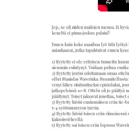
Jep, se oli niiden mailojen menoa. Ei hyvä
keneltä ei pinna joskus palaisi?
Ennen kuin koko maailma lyö tätä lyötyä m
asianhaarat, jotka tapahtuivat ennen kyse
1) Syytetty ei ole erityisen tunnettu kuu
aiemmin esiintynyt. Voidaan puhua ensiker
2) Syytetty joutui odottamaan omaa ottelu
ollut Stanislas Wawrinka. Suunnitellusta i
venyi lähes viisituntiseksi epistolaksi, jo
jatkopeleissä 10-8. Ottelu oli jo päättyä
päättynyt. Toiset jaksavat jonottaa, toiset e
3) Syytetty hävisi ensimmäisen erän tie-br
5-4 syötönmurron turvin.
4) Syytetty hävisi toisen erän viimeises
kaksoisvirheellä.
5) Syytetty sai toisen erän lopussa Wawri