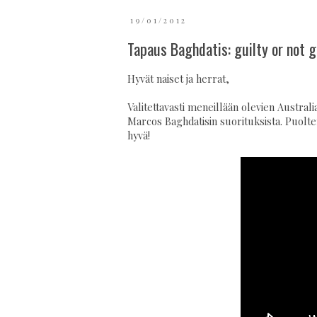
19/01/2012
Tapaus Baghdatis: guilty or not g
Hyvät naiset ja herrat,
Valitettavasti meneillään olevien Austral
Marcos Baghdatisin suorituksista. Puoltenv
hyvä!