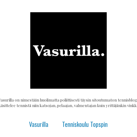
Vasurilla on nimestään huolimatta poliittisesti täysin sitoutumaton tennisblogi
käsittelee tennistä niin katsojan, pelaajan, valmentajan kuin yrittäjänkin vinkke
Vasurilla
Tenniskoulu Topspin