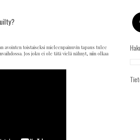
uilty?
Hak
ian avointen toistaiseksi mieleenpainuvin tapaus tulee
aihdossa. Jos joku ei ole tätä vielä nähnyt, niin olkaa
Tiet