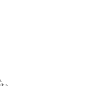
,
listä.