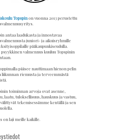
skoulu Topspin
on vuonna 2013 perustettu
svalmennusyritys.
in antaa laadukasta ja innostavaa
svalmennusta juniori- ja aikuisryhmille
yksityisoppilaille pääkaupunkiseudulla.
psyykkinen valmennus kuuluu Topspinin
ntaan.
 oppimalla pääsee nauttimaan hienon pelin
a liikunnan riemusta ja terveemmästä
stä.
inin toiminnan arvoja ovat asenne,
u, laatu, tuloksellisuus, hauskuus ja vastuu,
 välittyvät tekemisessämme kentällä ja sen
uolella.
 on laji meille kaikille.
ystiedot