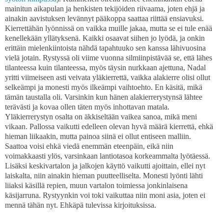
mainitun aikapulan ja henkisten tekijöiden riivaama, joten ehjä ja
ainakin aavistuksen levännyt pääkoppa saattaa riittää ensiavuksi.
Kierrettähän lyönnissä on vaikka muille jakaa, mutta se ei tule enää
kenellekään yllätyksenä. Kaikki osaavat siihen jo lyödä, ja onkin
erittäin mielenkiintoista nähdä tapahtuuko sen kanssa lähivuosina
vielä jotain. Rystyssä oli viime vuonna silmiinpistävää se, että lähes
tilanteessa kuin tilanteessa, myös täysin nurkkaan ajettuna, Nadal
yritti viimeiseen asti veivata yläkierrettä, vaikka alakierre olisi ollut
selkeämpi ja monesti myös ilkeämpi vaihtoehto. En käsitä, mikä
tämän taustalla oli. Varsinkin kun hänen alakierrerystynsä lähtee
terävästi ja kovaa ollen täten myös inhottavan matala.
Yläkierrerystyn osalta on äkkiseltään vaikea sanoa, mikä meni
vikaan. Pallossa vaikutti edelleen olevan hyvä määrä kierrettä, ehkä
hieman liikaakin, mutta painoa siinä ei ollut entiseen malliin.
Saattoa voisi ehkä viedä enemmän eteenpäin, eikä niin
voimakkaasti ylös, varsinkaan lantiotasoa korkeammalta lyötäessä.
Lisäksi keskivartalon ja jalkojen käyttö vaikutti ajoittain, ellei nyt
laiskalta, niin ainakin hieman puutteelliselta. Monesti lyönti lähti
liiaksi käsillä repien, muun vartalon toimiessa jonkinlaisena
käsijarruna. Rystyynkin voi toki vaikuttaa niin moni asia, joten ei
mennä tähän nyt. Ehkäpä tulevissa kirjoituksissa.