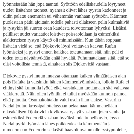
lyönneissään hän jopa taantui. Syöttöön edelliskaudella löytyneet
uudet, lisätehoa tuoneet, nyanssit olivat lähes tyystin kadonneet ja
oltiin palattu enemmän tai vähemmän vanhaan syöttöön. Kämmen
puolestaan pätki ajoittain todella pahasti ollakseen pelin kulmakiviä
ja rystykin jäi suuren osan kaudesta toivottoman lyhyeksi. Lisäksi,
pelilliset uudet variaatiot loistivat poissaolollaan ja esimerkiksi
alakierteisen rystyn käyttö oli minimissään. Kun tähän soppaan
lisätään vielä se, että Djokovic löysi voittavan kaavan Rafan
lyömiseksi ja pystyi ennen kaikkea toteuttamaan sitä, niin peli ei
toden totta näyttänytkään enää hyvältä. Puhumattakaan siitä, että se
olisi voitollista tennistä, ainakaan siis Djokoviciä vastaan.
Djokovic pystyi muun muassa ottamaan kaiken ylimääräisen ajan
pois Rafalta ja varsinkin hänen kämmenlyönnistään, jolloin Rafa ei
ehtinyt sitä kunnolla lyödä eikä varsinkaan tuottamaan sitä valtavaa
yläkierrettä. Näin ollen lyöntiin ei tullut myöskään kunnon painoa
eikä pituutta. Osumakohtakin valui usein liian taakse. Vasurina
Nadal joutuu krossipallottelussaan pelaamaan kämmenellään
oikeakätisen Djokovicin kivikovaa rystyä vastaan, joten vanha ja
esimerkiksi Federeriä vastaan hyväksi todettu pelikuvio, jossa
Nadal pyrkii lyömään lähes poikkeuksetta kämmentään ja
nimenomaan Federerin selkeästi haavoittuvammalle rystypuolelle,