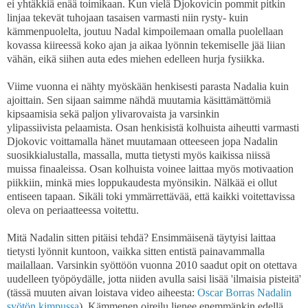
ei yhtäkkiä enää toimikaan. Kun vielä Djokovicin pommit pitkin
linjaa tekevät tuhojaan tasaisen varmasti niin rysty- kuin
kämmenpuolelta, joutuu Nadal kimpoilemaan omalla puolellaan
kovassa kiireessä koko ajan ja aikaa lyönnin tekemiselle jää liian
vähän, eikä siihen auta edes miehen edelleen hurja fysiikka.
Viime vuonna ei nähty myöskään henkisesti parasta Nadalia kuin
ajoittain. Sen sijaan saimme nähdä muutamia käsittämättömiä
kipsaamisia sekä paljon ylivarovaista ja varsinkin
ylipassiivista pelaamista. Osan henkisistä kolhuista aiheutti varmasti
Djokovic voittamalla hänet muutamaan otteeseen jopa Nadalin
suosikkialustalla, massalla, mutta tietysti myös kaikissa niissä
muissa finaaleissa. Osan kolhuista voinee laittaa myös motivaation
piikkiin, minkä mies loppukaudesta myönsikin. Nälkää ei ollut
entiseen tapaan. Sikäli toki ymmärrettävää, että kaikki voitettavissa
oleva on periaatteessa voitettu.
Mitä Nadalin sitten pitäisi tehdä? Ensimmäisenä täytyisi laittaa
tietysti lyönnit kuntoon, vaikka sitten entistä painavammalla
mailallaan. Varsinkin syöttöön vuonna 2010 saadut opit on otettava
uudelleen työpöydälle, jotta niiden avulla saisi lisää 'ilmaisia pisteitä'
(tässä muuten aivan loistava video aiheesta:
Oscar Borras Nadalin
syötön kimpussa
). Kämmenen oireilu lienee enemmänkin edellä