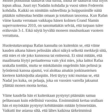
Moiset pohdinnat saattavat olla turhia, mutta ne saattavat olla myös
lopun alkua. Juuri nyt Nadalin kohdalla ja vuosi sitten Federerin
kohdalla. Kaikki on nimittäin suhteellista ja huippunimille näitä
pitääkin suhteuttaa heidän omaan ja totuttuun tasoonsa. Kun Rafan
viime kautta verrataan vaikkapa hänen kolmen Grand Slamin
supervuoteensa 2010, on sanomattakin selvää, että turpaan tulee
eräluvuin 3-1. Eikä näytä hyvältä moneen muuhunkaan vuoteen
verrattuna.
Huolestuttavampaa Rafan kannalta on kuitenkin se, että viime
kauden aikana hänen pelissään alkoi näkyä selkeitä merkkejä siitä,
että mies ei ole joko kunnossa tai entisensä. Ei siinä mitään, että
maailmasta löytyi periaatteessa vain yksi mies, joka laittoi Rafaa
urakalla tonttiin, mutta se minkälaisiin ongelmiin hän pelinsä ja
lyöntiensä kanssa ajautui, voi aloittaa ainakin jonkinasteisen
kierteen kärkisijoilta alaspäin. Heti täytyy toki muistaa se, että
Nadal jos kuka, on pelaaja, joka on vuosien varrella jaksanut
yllättää monen monta kertaa.
Viime kaudella hän ei kuitenkaan pystynyt pitämään samaa
pelitasoaan kuin edellisinä vuosina. Ensimmäistä kertaa urallaan
hän ei myöskään pystynyt kehittämään mitään lyönneistään.
Vaikutti itse asiassa siltä, että lähes kaikissa tärkeimmissä