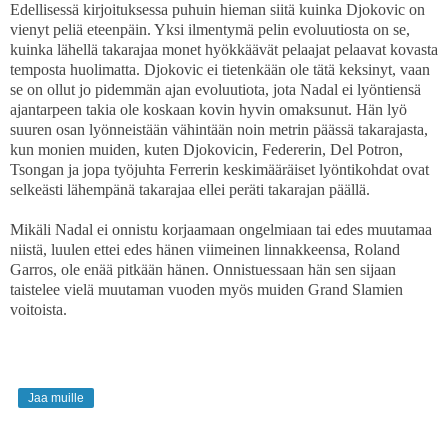
Edellisessä kirjoituksessa puhuin hieman siitä kuinka Djokovic on
vienyt peliä eteenpäin. Yksi ilmentymä pelin evoluutiosta on se,
kuinka lähellä takarajaa monet hyökkäävät pelaajat pelaavat kovasta
temposta huolimatta. Djokovic ei tietenkään ole tätä keksinyt, vaan
se on ollut jo pidemmän ajan evoluutiota, jota Nadal ei lyöntiensä
ajantarpeen takia ole koskaan kovin hyvin omaksunut. Hän lyö
suuren osan lyönneistään vähintään noin metrin päässä takarajasta,
kun monien muiden, kuten Djokovicin, Federerin, Del Potron,
Tsongan ja jopa työjuhta Ferrerin keskimääräiset lyöntikohdat ovat
selkeästi lähempänä takarajaa ellei peräti takarajan päällä.
Mikäli Nadal ei onnistu korjaamaan ongelmiaan tai edes muutamaa
niistä, luulen ettei edes hänen viimeinen linnakkeensa, Roland
Garros, ole enää pitkään hänen. Onnistuessaan hän sen sijaan
taistelee vielä muutaman vuoden myös muiden Grand Slamien
voitoista.
Jaa muille