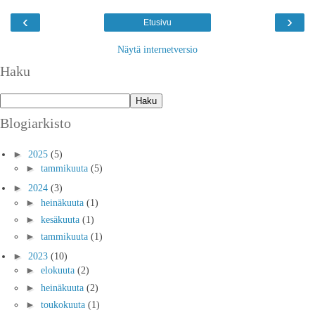
‹
›
Etusivu
Näytä internetversio
Haku
Blogiarkisto
►
2025
(5)
►
tammikuuta
(5)
►
2024
(3)
►
heinäkuuta
(1)
►
kesäkuuta
(1)
►
tammikuuta
(1)
►
2023
(10)
►
elokuuta
(2)
►
heinäkuuta
(2)
►
toukokuuta
(1)