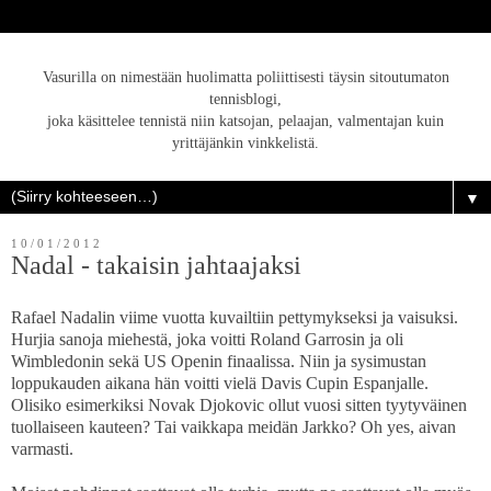
Vasurilla on nimestään huolimatta poliittisesti täysin sitoutumaton
tennisblogi,
joka käsittelee tennistä niin katsojan, pelaajan, valmentajan kuin
yrittäjänkin vinkkelistä.
▼
10/01/2012
Nadal - takaisin jahtaajaksi
Rafael Nadalin viime vuotta kuvailtiin pettymykseksi ja vaisuksi.
Hurjia sanoja miehestä, joka voitti Roland Garrosin ja oli
Wimbledonin sekä US Openin finaalissa. Niin ja sysimustan
loppukauden aikana hän voitti vielä Davis Cupin Espanjalle.
Olisiko esimerkiksi Novak Djokovic ollut vuosi sitten tyytyväinen
tuollaiseen kauteen? Tai vaikkapa meidän Jarkko? Oh yes, aivan
varmasti.