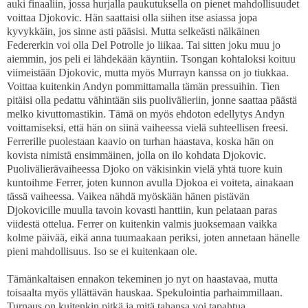
auki finaaliin, jossa hurjalla paukutuksella on pienet mahdollisuudet
voittaa Djokovic. Hän saattaisi olla siihen itse asiassa jopa
kyvykkäin, jos sinne asti pääsisi. Mutta selkeästi nälkäinen
Federerkin voi olla Del Potrolle jo liikaa. Tai sitten joku muu jo
aiemmin, jos peli ei lähdekään käyntiin. Tsongan kohtaloksi koituu
viimeistään Djokovic, mutta myös Murrayn kanssa on jo tiukkaa.
Voittaa kuitenkin Andyn pommittamalla tämän pressuihin. Tien
pitäisi olla pedattu vähintään siis puolivälieriin, jonne saattaa päästä
melko kivuttomastikin. Tämä on myös ehdoton edellytys Andyn
voittamiseksi, että hän on siinä vaiheessa vielä suhteellisen freesi.
Ferrerille puolestaan kaavio on turhan haastava, koska hän on
kovista nimistä ensimmäinen, jolla on ilo kohdata Djokovic.
Puolivälierävaiheessa Djoko on väkisinkin vielä yhtä tuore kuin
kuntoihme Ferrer, joten kunnon avulla Djokoa ei voiteta, ainakaan
tässä vaiheessa. Vaikea nähdä myöskään hänen pistävän
Djokovicille muulla tavoin kovasti hanttiin, kun pelataan paras
viidestä ottelua. Ferrer on kuitenkin valmis juoksemaan vaikka
kolme päivää, eikä anna tuumaakaan periksi, joten annetaan hänelle
pieni mahdollisuus. Iso se ei kuitenkaan ole.
Tämänkaltaisen ennakon tekeminen jo nyt on haastavaa, mutta
toisaalta myös yllättävän hauskaa. Spekulointia parhaimmillaan.
Turnaus on kuitenkin pitkä ja mitä tahansa voi tapahtua.