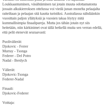
Loukkaantuminen, väsähtäminen tai jotain muuta odottamatonta
jossain alkukierroksen ottelussa voi viedä junan monelta pelaajalta
raiteiltaan ja pelaajan sitä kautta turistiksi. Australiassa nähdäänkin
vuosittain paljon yllätyksiä ja vuosien takaa löytyy mitä
kummallisimpia finaalipareja. Mutta jos tähän jotain nyt siis
heitetään, niin kärkinimet ovat tällä hetkellä muita sen verran edellä,
että pelit etenevät seuraavasti:
Puolivälierät:
Djokovic - Ferrer
Murray - Tsonga
Federer - Del Potro
Nadal - Berdych
Välierät:
Djokovic-Tsonga
Federer-Nadal
Finaali:
Djokovic-Federer
Voittaja: