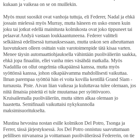
kukaan ja vaikeaa on se on muillekin.
Myös muut suosikit ovat vanhoja tuttuja, eli Federer, Nadal ja ehkä
jossain mielessä myös Murray, mutta häneen en usko ennen kuin
joku tai jotkut edellä mainitusta kolmikosta ovat joko tippuneet tai
pelaavat Andyä vastaan loukkaantuneena. Federer valitteli
selkäänsä edellisessä turnauksessaan, mutta uskon sen aiheuttaman
luovutuksen olleen osittain vain varotoimenpide tätä kisaa varten.
Menee täysin automaattiohjauksella vähintään puolivälieriin saakka,
ehkä jopa finaaliin, ellei vanha mies väsähdä matkalla. Myös
Nadalilla on ollut ongelmia olkapäänsä kanssa, mutta myös
syöttönsä kanssa, johon olkapäävamma mahdollisesti vaikuttaa.
Ilman parempaa syöttöä hän ei voita kovilla kentillä Grand Slam -
turnausta. Piste. Aivan liian vaikeaa ja kuluttavaa tulee olemaan, jos
niitä ilmaisia pisteitä ei tule muutamaa per syöttövuoro.
Kruisailemalla puolivälieriin, mutta sitten alkaa olemaan jo
haastetta. Semifinaali vaikuttaisi nykykunnolla
maksimisuoritukselta.
Mustina hevosina nostan esille kolmikon Del Potro, Tsonga ja
Ferrer, tässä järjestyksessä. Jos Del Potro onnistuu saavuttamaan
pelillisen nirvanansa ja voittamaan puolivälierässä Federerin, on tie