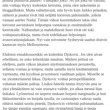
pelinsä puuttuvat palaset? Yllättääkö joku? No jos joku on varmaa,
niin voittaja löytyy kuitenkin herroista, joista olen tarkemmin jo
bloggaillutkin. Mutta valitettavasti, niin hyvin kuin Jarkko pelasikin,
rahkeet ja paukut eivät riitä neljättä kierrosta pidemmälle, jolloin
vastaan astelee Nadal. Tämän viikon kuormituksen takia olisi
toivonut aavistuksen helpompia vastuksia jo ensimmäisille
kierroksille. Nalbandian ja mahdollisesti Isner eivät ole toki
voittajasuosikkeja, mutta eivät todellakaan helpoimpia
avausvastustajiakaan. Nyt vain toivomme Sydneystä saadun draivin
kantavan myös Melbournessa.
Ehdoton ennakkosuosikki on kuitenkin Djokovic. Jos olen aivan
rehellinen, en usko kehenkään muuhun. Miehen pelissä on
edelleen, parin viikon takaisen näytösturnauksen perusteella,
sellaista voimaa ja tempoa, mutta samalla myös käsittämätöntä
varmuutta, että kyydissä pysymiseen vaaditaan paljon. Monelle se
on yksinkertaisesti liikaa. Djokovic voittaa peruspelilläänkin
valtaisan määrän palloja. Lisäksi häneltä tuntuu löytyvän aina se
yksi ylimääräinen tai vain seuraava vaihde, jos alkaa mennä liian
tiukaksi. Lyönneissä on tarpeen mukaan hurjasti marginaalia ja kun
liikkuminenkin on hurjalla tasolla, on vastustajien vaikeaa saada
riittävä määrä suoria pisteitä, Djokovicin virheistä puhumattakaan.
Jos tämän jotenkin summaisi, niin rivimiehistä häntä ei tiputa