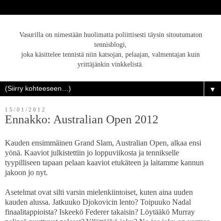
Vasurilla on nimestään huolimatta poliittisesti täysin sitoutumaton
tennisblogi,
joka käsittelee tennistä niin katsojan, pelaajan, valmentajan kuin
yrittäjänkin vinkkelistä.
▼
15/01/2012
Ennakko: Australian Open 2012
Kauden ensimmäinen Grand Slam, Australian Open, alkaa ensi
yönä. Kaaviot julkistettiin jo loppuviikosta ja tennikselle
tyypilliseen tapaan pelaan kaaviot etukäteen ja laitamme kannun
jakoon jo nyt.
Asetelmat ovat silti varsin mielenkiintoiset, kuten aina uuden
kauden alussa. Jatkuuko Djokovicin lento? Toipuuko Nadal
finaalitappioista? Iskeekö Federer takaisin? Löytääkö Murray