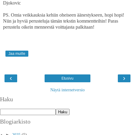
Djokovic
PS. Omia veikkauksia kehiin oheiseen äänestykseen, hopi hopi!
Niin ja hyviä perusteluja tämän tekstin kommentteihin! Paras
perustelu oikein menneestä voittajasta palkitaan!
Jaa muille
‹
›
Etusivu
Näytä internetversio
Haku
Blogiarkisto
►
2025
(5)