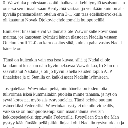
0. Wawrinka puolestaan osoitti ihailtavasti kehittynyttä tasaisuuttaan
omassa semifinaalissaan Berdychiä vastaan ja vei ikään kuin omalla
hyvällä perustasollaan ottelun erin 3-1, kun taas edelliskierroksella
oli kaatunut Novak Djokovic ehdottomalla huippupelillä.
Ennusteet finaaliin eivät välttämättä ole Wawrinkalle kovinkaan
maireat, jos katsotaan kylmästi hänen tilastoaan Nadalia vastaan.
Ottelurekordi 12-0 on karu osoitus siitä, kuinka paha vastus Nadal
hänelle on.
Tämä on kuitenkin vain osa isoa kuvaa, sillä a) Nadal ei ole
kohdannut koskaan näin hyvin pelaavaa Wawrinkaa, b) Stan on
saavuttanut Nadalia ja oli jo hyvin lähellä kauden lopun ATP
finaaleissa ja c) Stanilla on kaikki aseet Nadalin lyömiseen.
Jos ajatellaan Wawrinkan peliä, niin hänellä on toden totta
tulivoimaa iskeä kummaltakin puolelta minne tahansa, ja nyt on
syytä korostaa, myös siis rystypuolelta. Tämä peloite puuttuu
esimerkiksi Federeriltä. Wawrinkan rysty ei ole niin virhealtis,
vaikka se on monipuolisempi kuin maanantaina Sveitsin
kakkospelaajaksi tippuvalla Federerillä. Rystyllään Stan the Man
pystyy kääntämään peliä pitkin linjaa kohti Nadalin rystynurkkaa ja