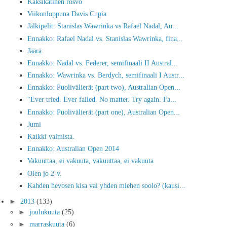
Kaksikätinen rosvo
Viikonloppuna Davis Cupia
Jälkipelit: Stanislas Wawrinka vs Rafael Nadal, Au...
Ennakko: Rafael Nadal vs. Stanislas Wawrinka, fina...
Jäärä
Ennakko: Nadal vs. Federer, semifinaali II Austral...
Ennakko: Wawrinka vs. Berdych, semifinaali I Austr...
Ennakko: Puolivälierät (part two), Australian Open...
"Ever tried. Ever failed. No matter. Try again. Fa...
Ennakko: Puolivälierät (part one), Australian Open...
Jumi
Kaikki valmista.
Ennakko: Australian Open 2014
Vakuuttaa, ei vakuuta, vakuuttaa, ei vakuuta
Olen jo 2-v.
Kahden hevosen kisa vai yhden miehen soolo? (kausi...
►
2013
(133)
►
joulukuuta
(25)
►
marraskuuta
(6)