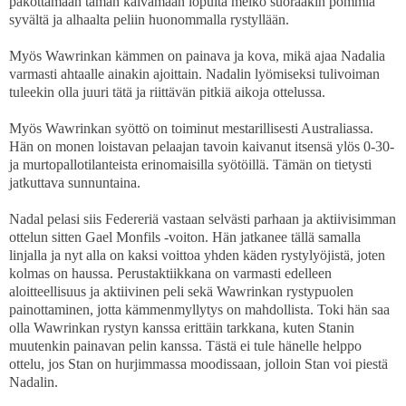
pakottamaan tämän kaivamaan lopulta melko suoraakin pommia
syvältä ja alhaalta peliin huonommalla rystyllään.
Myös Wawrinkan kämmen on painava ja kova, mikä ajaa Nadalia
varmasti ahtaalle ainakin ajoittain. Nadalin lyömiseksi tulivoiman
tuleekin olla juuri tätä ja riittävän pitkiä aikoja ottelussa.
Myös Wawrinkan syöttö on toiminut mestarillisesti Australiassa.
Hän on monen loistavan pelaajan tavoin kaivanut itsensä ylös 0-30-
ja murtopallotilanteista erinomaisilla syötöillä. Tämän on tietysti
jatkuttava sunnuntaina.
Nadal pelasi siis Federeriä vastaan selvästi parhaan ja aktiivisimman
ottelun sitten Gael Monfils -voiton. Hän jatkanee tällä samalla
linjalla ja nyt alla on kaksi voittoa yhden käden rystylyöjistä, joten
kolmas on haussa. Perustaktiikkana on varmasti edelleen
aloitteellisuus ja aktiivinen peli sekä Wawrinkan rystypuolen
painottaminen, jotta kämmenmyllytys on mahdollista. Toki hän saa
olla Wawrinkan rystyn kanssa erittäin tarkkana, kuten Stanin
muutenkin painavan pelin kanssa. Tästä ei tule hänelle helppo
ottelu, jos Stan on hurjimmassa moodissaan, jolloin Stan voi piestä
Nadalin.