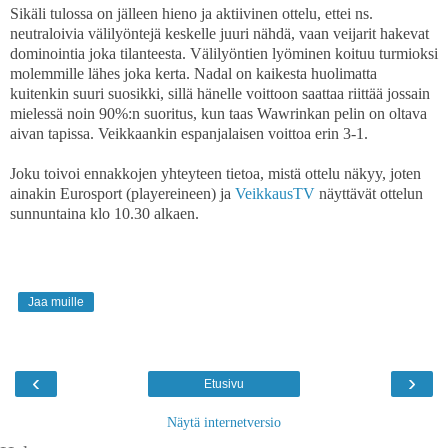
Sikäli tulossa on jälleen hieno ja aktiivinen ottelu, ettei ns.
neutraloivia välilyöntejä keskelle juuri nähdä, vaan veijarit hakevat
dominointia joka tilanteesta. Välilyöntien lyöminen koituu turmioksi
molemmille lähes joka kerta. Nadal on kaikesta huolimatta
kuitenkin suuri suosikki, sillä hänelle voittoon saattaa riittää jossain
mielessä noin 90%:n suoritus, kun taas Wawrinkan pelin on oltava
aivan tapissa. Veikkaankin espanjalaisen voittoa erin 3-1.
Joku toivoi ennakkojen yhteyteen tietoa, mistä ottelu näkyy, joten
ainakin Eurosport (playereineen) ja
VeikkausTV
näyttävät ottelun
sunnuntaina klo 10.30 alkaen.
Jaa muille
‹
›
Etusivu
Näytä internetversio