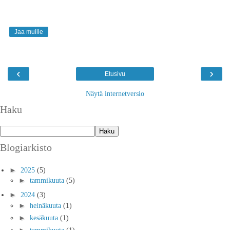
Jaa muille
‹
›
Etusivu
Näytä internetversio
Haku
Blogiarkisto
►
2025
(5)
►
tammikuuta
(5)
►
2024
(3)
►
heinäkuuta
(1)
►
kesäkuuta
(1)