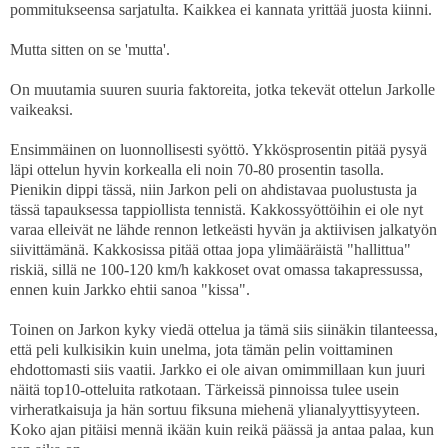
pommitukseensa sarjatulta. Kaikkea ei kannata yrittää juosta kiinni.
Mutta sitten on se 'mutta'.
On muutamia suuren suuria faktoreita, jotka tekevät ottelun Jarkolle
vaikeaksi.
Ensimmäinen on luonnollisesti syöttö. Ykkösprosentin pitää pysyä
läpi ottelun hyvin korkealla eli noin 70-80 prosentin tasolla.
Pienikin dippi tässä, niin Jarkon peli on ahdistavaa puolustusta ja
tässä tapauksessa tappiollista tennistä. Kakkossyöttöihin ei ole nyt
varaa elleivät ne lähde rennon letkeästi hyvän ja aktiivisen jalkatyön
siivittämänä. Kakkosissa pitää ottaa jopa ylimääräistä "hallittua"
riskiä, sillä ne 100-120 km/h kakkoset ovat omassa takapressussa,
ennen kuin Jarkko ehtii sanoa "kissa".
Toinen on Jarkon kyky viedä ottelua ja tämä siis siinäkin tilanteessa,
että peli kulkisikin kuin unelma, jota tämän pelin voittaminen
ehdottomasti siis vaatii. Jarkko ei ole aivan omimmillaan kun juuri
näitä top10-otteluita ratkotaan. Tärkeissä pinnoissa tulee usein
virheratkaisuja ja hän sortuu fiksuna miehenä ylianalyyttisyyteen.
Koko ajan pitäisi mennä ikään kuin reikä päässä ja antaa palaa, kun