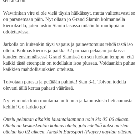
sen aika on.
Wawrinkan vire ei ole vielä täysin häikäissyt, mutta valitettavasti se
on paranemaan päin. Nyt ollaan jo Grand Slamin kolmannella
kierroksella, joten tuskin Stanin tasossa mitään hirmudippiä on
odotettavissa.
Jarkolla on kuitenkin täysi vapaus ja paineettomuus tehdä tästä iso
ottelu. Kolmas kierros ja paikka 32 parhaan pelaajan joukossa
kauden ensimmäisessä Grand Slamissä on sen luokan temppu, että
kaikki tästä eteenpäin on todellakin isoa plussaa. Voidaankin puhua
kaikkien mahdollisuuksien ottelusta.
Toivotaan parasta ja pelätään pahinta! Stan 3-1. Toivon todella
olevani tällä kertaa pahasti väärässä.
Nyt ei muuta kuin muutama tunti unta ja kannustusta heti aamusta
kehiin! Go Jarkko go!
Ottelu pelataan aikaisin lauantaiaamuna noin klo 05-06 alkaen.
Ottelu on keskuskentän kolmas ottelu, jota edeltää kaksi naisten
ottelua klo 02 alkaen. Ainakin Eurosport (Player) näyttää ottelun.