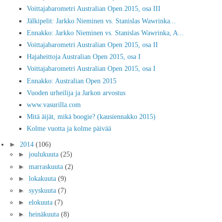
Voittajabarometri Australian Open 2015, osa III
Jälkipelit: Jarkko Nieminen vs. Stanislas Wawrinka...
Ennakko: Jarkko Nieminen vs. Stanislas Wawrinka, A...
Voittajabarometri Australian Open 2015, osa II
Hajaheittoja Australian Open 2015, osa I
Voittajabarometri Australian Open 2015, osa I
Ennakko: Australian Open 2015
Vuoden urheilija ja Jarkon arvostus
www.vasurilla.com
Mitä äijät, mikä boogie? (kausiennakko 2015)
Kolme vuotta ja kolme päivää
►
2014
(106)
►
joulukuuta
(25)
►
marraskuuta
(2)
►
lokakuuta
(9)
►
syyskuuta
(7)
►
elokuuta
(7)
►
heinäkuuta
(8)