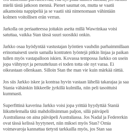
mielii tästä jatkoon mennä. Pienet saumat on, mutta se vaatii
aikamoista nappipeliä ja se vaatii sitä nimenomaan vähintään
kolmen voitollisen erän verran.
Jarkolla on periaatteessa joitakin aseita millä Wawrinkaa voisi
satuttaa, vaikka Stan tässä suuri suosikki onkin.
Jarkko osaa hyödyntää vastustajan lyöntien vauhdin parhaimmillaan
erinomaisesti usein samalla kontraten lyöntejä pitkin linjaa ja paikan
tullen myös vastapalloon iskien. Kovassa tempossa Jarkko on usein
jopa viihtynyt ja peruutteluun ei toden totta ole nyt varaa. Ei
oikeastaan ollenkaan. Silloin Stan the man vie kuin märkää rättiä.
Jos siis Jarkko iskee ja kontraa hyvin vastaan lähellä takarajaa ja saa
Stania vähänkin liikkeelle jyrkillä kulmilla, niin peli tasoittuisi
kummasti.
Superfittinä kaverina Jarkko voisi jopa yrittää hyydyttää Staniä
liikuttelemalla tätä mahdollisimman paljon, sillä päiväpeli
Australiassa on aina päiväpeli Australiassa. Jos Nadal ja Federerkin
ovat tässä kelissä hyytyneet, niin miksei myös Stan? Omia
voimavaroja kannattaa tietysti tarkkailla myös, jos Stan saa