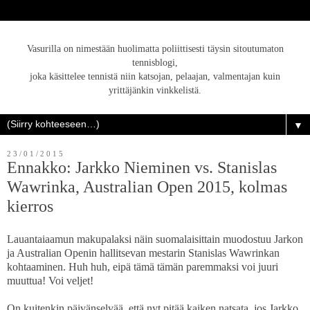
Vasurilla on nimestään huolimatta poliittisesti täysin sitoutumaton
tennisblogi,
joka käsittelee tennistä niin katsojan, pelaajan, valmentajan kuin
yrittäjänkin vinkkelistä.
▼
23/01/2015
Ennakko: Jarkko Nieminen vs. Stanislas
Wawrinka, Australian Open 2015, kolmas
kierros
Lauantaiaamun makupalaksi näin suomalaisittain muodostuu Jarkon
ja Australian Openin hallitsevan mestarin Stanislas Wawrinkan
kohtaaminen. Huh huh, eipä tämä tämän paremmaksi voi juuri
muuttua! Voi veljet!
On kuitenkin päivänselvää, että nyt pitää kaiken natsata, jos Jarkko