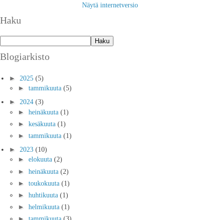
Näytä internetversio
Haku
Blogiarkisto
►
2025
(5)
►
tammikuuta
(5)
►
2024
(3)
►
heinäkuuta
(1)
►
kesäkuuta
(1)
►
tammikuuta
(1)
►
2023
(10)
►
elokuuta
(2)
►
heinäkuuta
(2)
►
toukokuuta
(1)
►
huhtikuuta
(1)
►
helmikuuta
(1)
►
tammikuuta
(3)