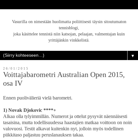
Vasurilla on nimestään huolimatta poliittisesti täysin sitoutumaton
tennisblogi,
joka käsittelee tennistä niin katsojan, pelaajan, valmentajan kuin
yrittäjänkin vinkkelistä.
▼
26/01/2015
Voittajabarometri Australian Open 2015,
osa IV
Ennen puolivälieriä vielä barometri.
1) Novak Djokovic ****+
Alkaa olla tylyimmillän. Numerot ja ottelut pysyvät näennäisesti
tasaisina, mutta todellisuudessa haastajien matkaa voittoon on noin
valovuosi. Testit alkavat kuitenkin nyt, jolloin myös todellinen
piikkitaso paljastuu peruslanauksen takaa.