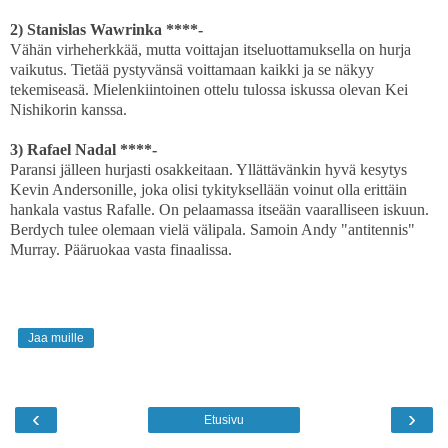
2) Stanislas Wawrinka ****-
Vähän virheherkkää, mutta voittajan itseluottamuksella on hurja
vaikutus. Tietää pystyvänsä voittamaan kaikki ja se näkyy
tekemiseasä. Mielenkiintoinen ottelu tulossa iskussa olevan Kei
Nishikorin kanssa.
3) Rafael Nadal ****-
Paransi jälleen hurjasti osakkeitaan. Yllättävänkin hyvä kesytys
Kevin Andersonille, joka olisi tykityksellään voinut olla erittäin
hankala vastus Rafalle. On pelaamassa itseään vaaralliseen iskuun.
Berdych tulee olemaan vielä välipala. Samoin Andy "antitennis"
Murray. Pääruokaa vasta finaalissa.
Jaa muille
‹
›
Etusivu