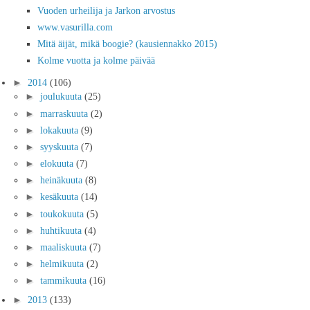
Vuoden urheilija ja Jarkon arvostus
www.vasurilla.com
Mitä äijät, mikä boogie? (kausiennakko 2015)
Kolme vuotta ja kolme päivää
►
2014
(106)
►
joulukuuta
(25)
►
marraskuuta
(2)
►
lokakuuta
(9)
►
syyskuuta
(7)
►
elokuuta
(7)
►
heinäkuuta
(8)
►
kesäkuuta
(14)
►
toukokuuta
(5)
►
huhtikuuta
(4)
►
maaliskuuta
(7)
►
helmikuuta
(2)
►
tammikuuta
(16)
►
2013
(133)